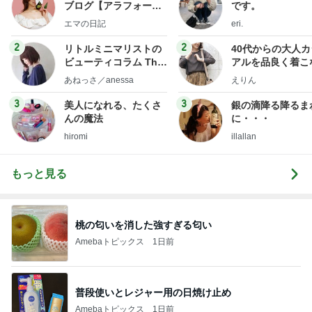
ブログ【アラフォー会
です。
社売却セカンドライ
エマの日記
eri.
フ】
2
2
リトルミニマリストの
40代からの大人
ビューティコラム The
アルを品良く着こ
little minimalist's bea
ファッションブロ
あねっさ／anessa
えりん
uty colum
3
3
美人になれる、たくさ
銀の滴降る降るま
んの魔法
に・・・
hiromi
illallan
もっと見る
桃の匂いを消した強すぎる匂い
Amebaトピックス
1日前
普段使いとレジャー用の日焼け止め
Amebaトピックス
1日前