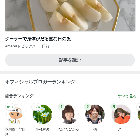
クーラーで身体がだる重な日の夜
Amebaトピックス
1日前
記事を読む
オフィシャルブロガーランキング
総合ランキング
すべて見る
1
2
3
市川團十郎白
小林麻央
だいたひかる
桃
クロ
猿