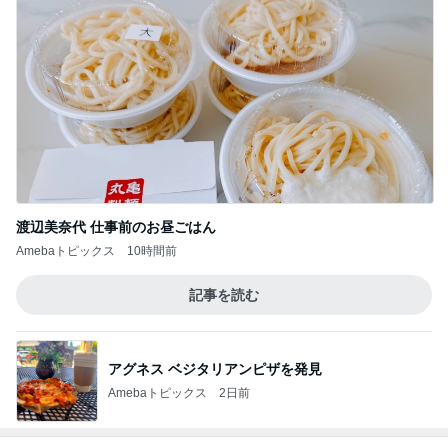
3
酒ポンコツ女の息子LOVE blog♡♡
姉の推し…？
4
［半休］豆腐あたまのぼっち生活。旦那弁当きろく
はお休み中
まともに買い物行けてないーー‼︎
5
酒ポンコツ女の息子LOVE blog♡♡
このジャンルの記事をもっと見る
神がかってる掃除機
Amebaトピックス
4時間前
急に暑くなった午後のギラギラ太陽