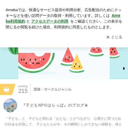
『子どもNPOはらっぱ』のブログ★
アプリをダウンロードして
ブログの更新通知
を受け取りまし
開く
ょう。
ranking
団体・サークルジャンル
215
『子どもNPOはらっぱ』のブログ★
「子ども」と、子どもと関わる「おとな」とがつながり、心豊かに育つため
の社会を目指して。 子どもたちが今、その瞬間にしかできない経験を、体と