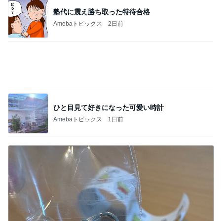
神がかってる掃除機
Amebaトピックス
4時間前
だいた 息子が食べたい鮭の買い出し
Amebaトピックス
1日前
モト 亡き父の誕生日は原爆の日
Amebaトピックス
1日前