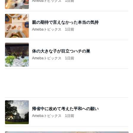
アグネス ベジタリアンピザを発見
Amebaトピックス
2日前
ジャンル人気記事ランキング
お弁当づくり
【お箸でつかめないほど鶏むね肉がほろほろ
に！】非公開クーポン貼りまくってます
1
ｒｉｉ＊ごはんアルバム
＊私の誕生日【嬉しいプレゼント】＊
2
みかぱちこ家のおうちでごはん
賄いって本来こういうもん？笑