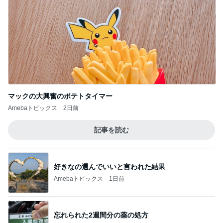
Amebaトピックス
1日前
記事を読む
本格的なドーナツでのおうちカフェ
Amebaトピックス
17時間前
人を変えられると思い失敗した結婚
Amebaトピックス
2日前
塾代に震え勝ち取った特待合格
Amebaトピックス
2日前
ひと目見て好きになった可愛い時計