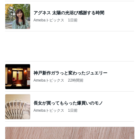
息子の発疹でまた仕事をお休み
Amebaトピックス
2日前
コメダの1000kcal超えのカツパン
Amebaトピックス
12時間前
若乃花 バキバキの体をマッサージ