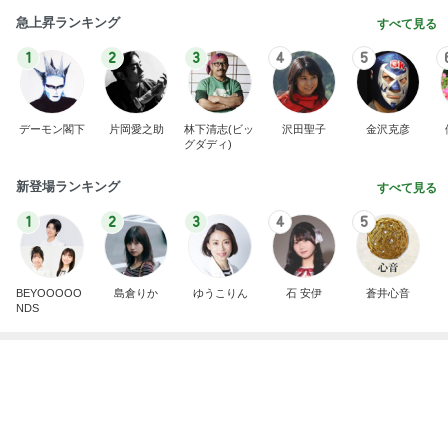
急上昇ランキング
すべて見る
1
2
3
4
5
デーモン閣下
片岡愛之助
林下清志(ビッ
沢田聖子
金沢克彦
グダディ)
新登場ランキング
すべて見る
1
2
3
4
5
BEYOOOOO
島倉りか
ゆうこりん
石 安伊
蒼井心音
NDS
芸能人・有名人ブログ TOPへ
次世代掃除機がやってきた！！