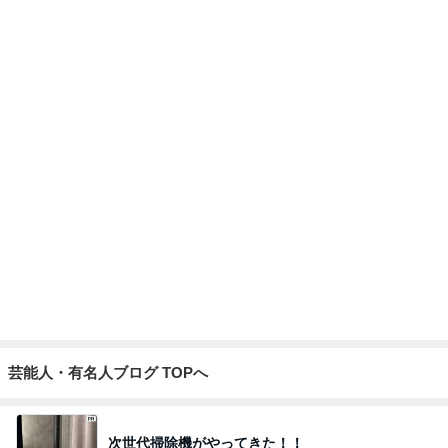
Amebaトピックス
4時間前
小松彩夏 息子も一緒に撮影同行
Amebaトピックス
1日前
假屋崎省吾 愛犬の6歳の誕生日
Amebaトピックス
1日前
枝を曲げたアボカドの新しい芽
Amebaトピックス
1日前
2つの厚底サンダルの明確な違い
Amebaトピックス
9時間前