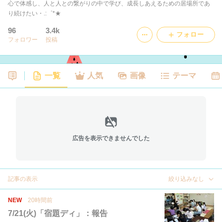
心で体感し、人と人との繋がりの中で学び、成長しあえるための居場所であ
り続けたい・.:゜*★
96
3.4k
フォロー
フォロワー
投稿
一覧
人気
画像
テーマ
広告を表示できませんでした
記事の表示
絞り込みなし
NEW
20時間前
7/21(火)「宿題ディ」：報告