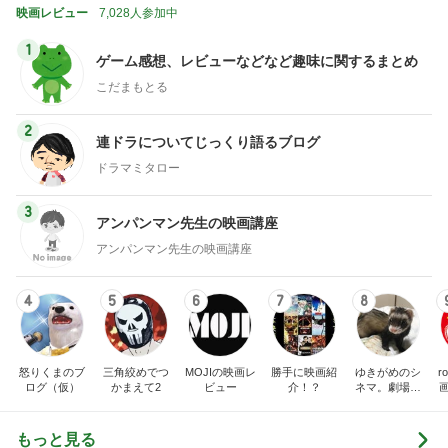
映画レビュー
7,028人参加中
1
ゲーム感想、レビューなどなど趣味に関するまとめ
こだまもとる
2
連ドラについてじっくり語るブログ
ドラマミタロー
3
アンパンマン先生の映画講座
アンパンマン先生の映画講座
4
5
6
7
8
怒りくまのブ
三角絞めでつ
MOJIの映画レ
勝手に映画紹
ゆきがめのシ
r
ログ（仮）
かまえて2
ビュー
介！？
ネマ。劇場に
映画を観に行
こっ！！
もっと見る