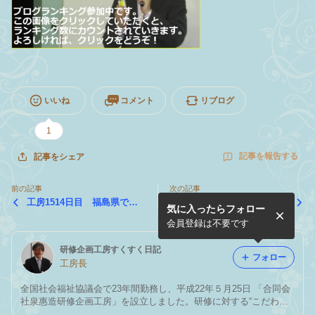
いいね
コメント
リブログ
1
記事を報告する
記事をシェア
前の記事
次の記事
工房1514日目 福島県で研
工房1512日目 福島県郡山
気に入ったらフォロー
修会が開催されました（２日
市に滞在中です
目）
会員登録は不要です
研修企画工房すくすく日記
フォロー
工房長
全国社会福祉協議会で23年間勤務し、平成22年５月25日 「合同会
社泉惠造研修企画工房」を設立しました。研修に対する“こだわ
り”と “いつくしみ”を忘れずに、そしてお客様と共に悩み、共に創