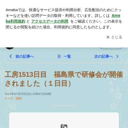
工房1513日目 福島県で研修会が開催されました（１日目） |
研修企画工房すくすく日記
アプリをダウンロードして
ブログの更新通知
を受け取りまし
開く
ょう。
研修企画工房すくすく日記
フォロー
前の記事へ
一覧
次の記事へ
工房1513日目 福島県で研修会が開催
されました（１日目）
2014年07月15日(火) 12時37分50秒
テーマ：
講師