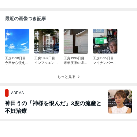
最近の画像つき記事
工房1998日目
工房1997日目
工房1996日目
工房1995日目
今日から使え
インフルエンザ
来年度版の週間
マイナンバー到
る “小春日和”
接種完了！
スケジュール表
着＆自撮り
を作成しまし
もっと見る
た！
ABEMA
神田うの「神様を恨んだ」3度の流産と
不妊治療