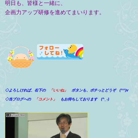
明日も、皆様と一緒に、
企画力アップ研修を進めてまいります。
◇よろしければ、右下の
「いいね」
ボタンも、ポチっとどうぞ (^^)v
◇当ブログへの
「コメント」
もお待ちしております (^_-)