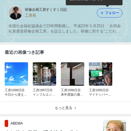
研修企画工房すくすく日記
フォロー
工房長
全国社会福祉協議会で23年間勤務し、平成22年５月25日 「合同会
社泉惠造研修企画工房」を設立しました。研修に対する“こだわ
り”と “いつくしみ”を忘れずに、そしてお客様と共に悩み、共に創
り、共に喜びを 分かち合える研修パートナーをめざして、毎日頑
張っています。
最近の画像つき記事
工房1998日目
工房1997日目
工房1996日目
工房1995日目
今日から使え
インフルエンザ
来年度版の週間
マイナンバー到
る “小春日和”
接種完了！
スケジュール表
着＆自撮り
を作成しまし
もっと見る
た！
ABEMA