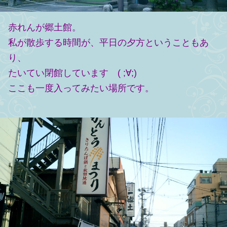
赤れんが郷土館。
私が散歩する時間が、平日の夕方ということもあ
り、
たいてい閉館しています ( ;∀;)
ここも一度入ってみたい場所です。