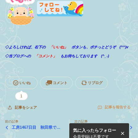
◇よろしければ、右下の
「いいね」
ボタンも、ポチっとどうぞ (^^)v
◇当ブログへの
「コメント」
もお待ちしております (^_-)
いいね
コメント
リブログ
1
記事を報告する
記事をシェア
前の記事
次の記事
工房1467日目 秋田県で研
工房1465日目 秋田県に滞
気に入ったらフォロー
修会が開催されました（第２
在中です
日）
会員登録は不要です