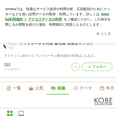
アンドルーチェ代表 睫毛師 西尾育子ブログの画像
アプリをダウンロードして
ブログの更新通知
を受け取りまし
開く
ょう。
アンドルーチェ代表 睫毛師 西尾育子ブログ
アイラッシュ&ネイル アンドルーチェ株式会社の社長はこんな人。
212
フォロー
フォロワー
一覧
人気
画像
テーマ
年月