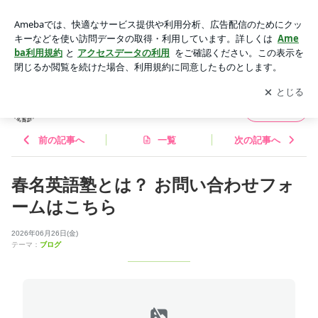
大学受験 英語専門塾 | 春名英語塾 加古川教室記事
アプリをダウンロードして
ブログの更新通知
を受け取りまし
開く
ょう。
春名英語塾 加古川教室記事
フォロー
前の記事へ
一覧
次の記事へ
春名英語塾とは？ お問い合わせフォ
ームはこちら
2026年06月26日(金)
テーマ：
ブログ