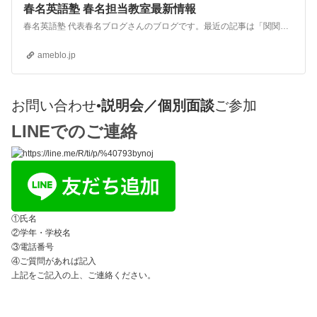
春名英語塾 春名担当教室最新情報
春名英語塾 代表春名ブログさんのブログです。最近の記事は「関関同立合格体験記＆1年生英検２級→全国偏差値60超へ（画像あり）」です。
ameblo.jp
お問い合わせ•
説明会／個別面談
ご参加
LINEでのご連絡
①氏名
②学年・学校名
③電話番号
④ご質問があれば記入
上記をご記入の上、ご連絡ください。