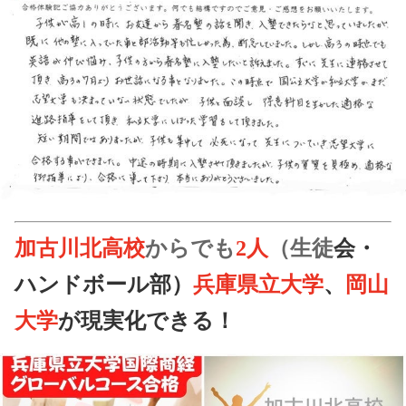
加古川北高校
からでも
2人
（
生徒
会・
ハンドボール部）
兵庫県立大学
、
岡山
大学
が現実化できる！