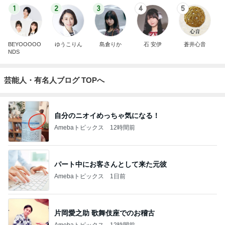
1
2
3
4
5
BEYOOOOO
ゆうこりん
島倉りか
石 安伊
蒼井心音
NDS
芸能人・有名人ブログ TOPへ
自分のニオイめっちゃ気になる！
Amebaトピックス
12時間前
パート中にお客さんとして来た元彼
Amebaトピックス
1日前
片岡愛之助 歌舞伎座でのお稽古
Amebaトピックス
12時間前