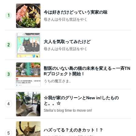
今は好きだけどっていう実家の味
1
母さんは今日も世話をやく
大人を気取ってみたけど
2
母さんは今日も世話をやく
獣医のいない島の猫の未来を変える～一斉TN
Rプロジェクト開始！
3
うちの魔王さま。
☆我が家のグリーンとNew in!したもの
と。。☆
4
Stella’s blog time to move on!
ハズってる？えのきカット！？
5