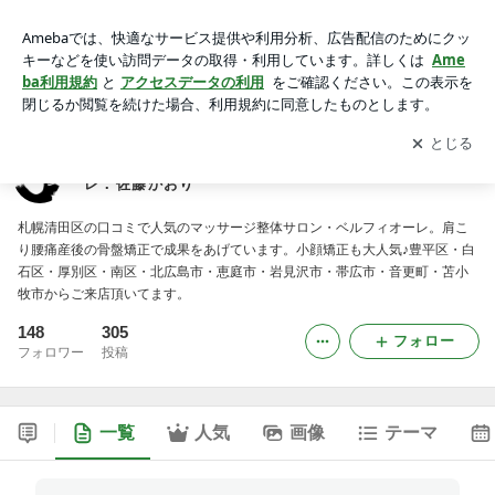
札幌清田区の骨盤矯正・小顔矯正のお店ベルフィオーレ：佐藤
かおり
アプリをダウンロードして
ブログの更新通知
を受け取りまし
開く
ょう。
札幌清田区の骨盤矯正・小顔矯正のお店ベルフィオー
レ：佐藤かおり
札幌清田区の口コミで人気のマッサージ整体サロン・ベルフィオーレ。肩こ
り腰痛産後の骨盤矯正で成果をあげています。小顔矯正も大人気♪豊平区・白
石区・厚別区・南区・北広島市・恵庭市・岩見沢市・帯広市・音更町・苫小
牧市からご来店頂いてます。
148
305
フォロー
フォロワー
投稿
一覧
人気
画像
テーマ