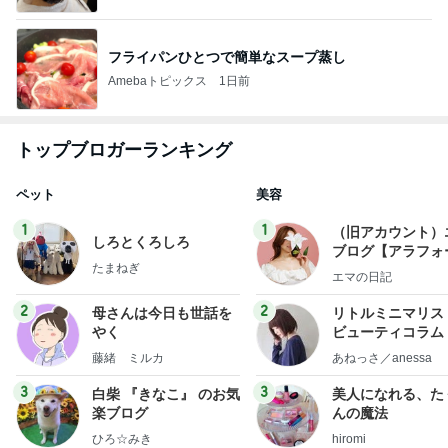
フライパンひとつで簡単なスープ蒸し
Amebaトピックス
1日前
トップブロガーランキング
ペット
美容
1
1
（旧アカウント）
しろとくろしろ
ブログ【アラフォ
たまねぎ
社売却セカンドラ
エマの日記
フ】
2
2
母さんは今日も世話を
リトルミニマリス
やく
ビューティコラム 
little minimalist'
藤緒 ミルカ
あねっさ／anessa
uty colum
3
3
白柴 『きなこ』 のお気
美人になれる、た
楽ブログ
んの魔法
ひろ☆みき
hiromi