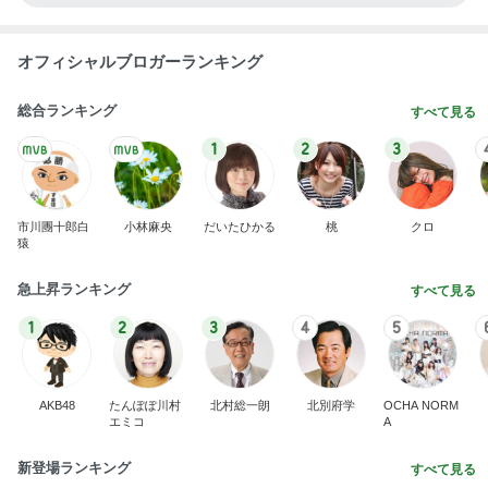
オフィシャルブロガーランキング
総合ランキング
すべて見る
1
2
3
市川團十郎白
小林麻央
だいたひかる
桃
クロ
猿
急上昇ランキング
すべて見る
1
2
3
4
5
AKB48
たんぽぽ川村
北村総一朗
北別府学
OCHA NORM
エミコ
A
新登場ランキング
すべて見る