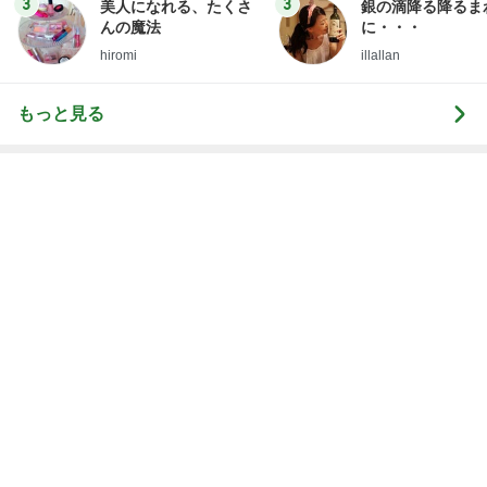
3
3
美人になれる、たくさ
銀の滴降る降るま
んの魔法
に・・・
hiromi
illallan
もっと見る