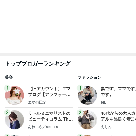
トップブロガーランキング
美容
ファッション
1
1
（旧アカウント）エマ
妻です。ママです
ブログ【アラフォー会
です。
社売却セカンドライ
エマの日記
eri.
フ】
2
2
リトルミニマリストの
40代からの大人
ビューティコラム The
アルを品良く着こ
little minimalist's bea
ファッションブロ
あねっさ／anessa
えりん
uty colum