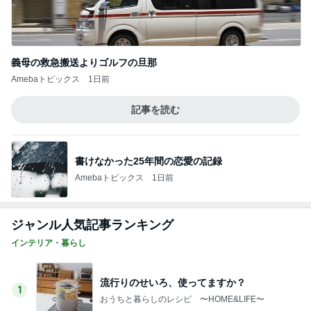
書けなかった25年間の恋愛の記録
Amebaトピックス
1日前
ジャンル人気記事ランキング
インテリア・暮らし
流行りのせいろ、使ってますか？
1
おうちと暮らしのレシピ 〜HOME&LIFE〜
【瓦修理詐欺】100万円と言われて…頼りな
い夫にイライラした日
2
進撃のおはるさん〜家づくり失敗したけど私は元気
です〜