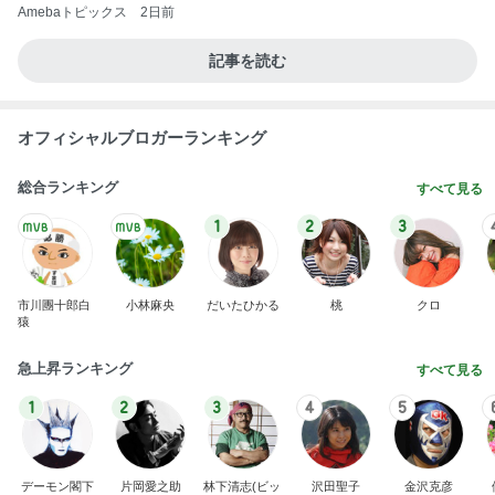
Amebaトピックス
2日前
記事を読む
オフィシャルブロガーランキング
総合ランキング
すべて見る
1
2
3
市川團十郎白
小林麻央
だいたひかる
桃
クロ
猿
急上昇ランキング
すべて見る
1
2
3
4
5
デーモン閣下
片岡愛之助
林下清志(ビッ
沢田聖子
金沢克彦