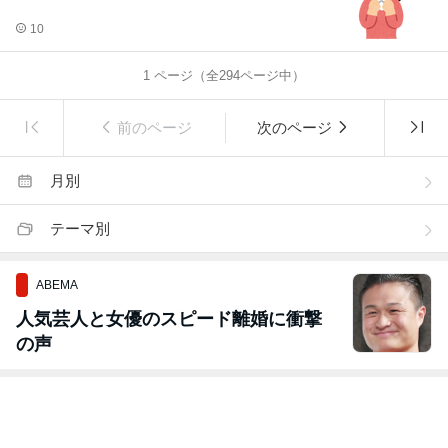
10
1
ページ（全
294
ページ中）
前のページ
次のページ
月別
テーマ別
ABEMA
人気芸人と女優のスピード離婚に衝撃
の声