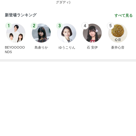
グダディ)
新登場ランキング
すべて見る
1
2
3
4
5
BEYOOOOO
島倉りか
ゆうこりん
石 安伊
蒼井心音
NDS