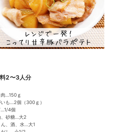
料2〜3人分
肉…150ｇ
いも…2個（300ｇ）
…1/4個
、砂糖…大2
ん、酒、水…大1
だし…小1/2