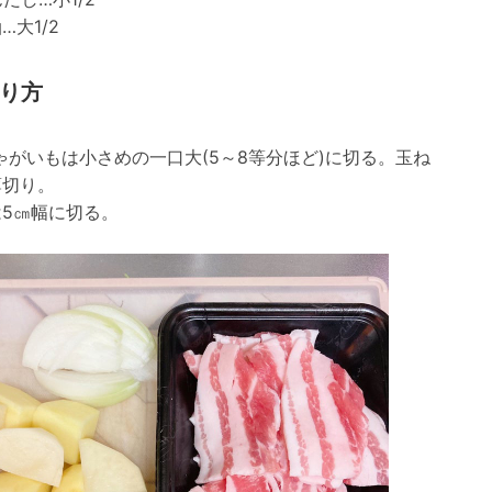
…大1/2
り方
がいもは小さめの一口大(5～8等分ほど)に切る。玉ね
薄切り。
は5㎝幅に切る。