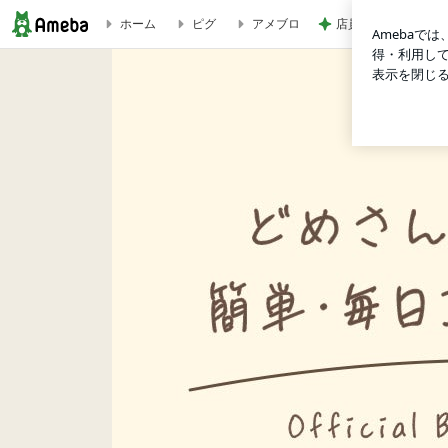
店員に感謝したリッ
ホーム
ピグ
アメブロ
レンジで一発！豚バラポテト#簡単#作り置き | どめさんオフィシ