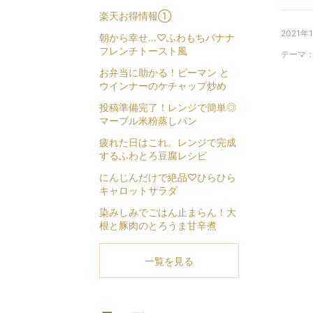
楽天お得情報①
2021年
朝から幸せ…♡ふわもちバナナ
フレンチトースト風
テーマ
お弁当に助かる！ピーマン と
ウインナーのケチャップ炒め
投稿準備完了！レンジで簡単◎
マーブル米粉蒸しパン
疲れた日はこれ。レンジで完成
するふわとろ豆腐レシピ
にんじんだけで絶品♡ひらひら
キャロットサラダ
染みしみでごはん止まらん！大
根と豚肉のとろうま甘辛煮
一覧を見る