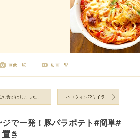
画像一覧
動画一覧
乳食がはじまった～！そんなときの救世主！
ハロウィン♡ミイラ風ピーマンカップ#業務スーパー#ポテトサラダ
ンジで一発！豚バラポテト#簡単#
り置き