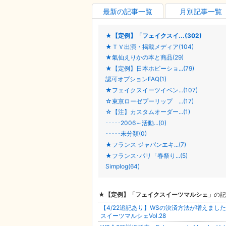
最新の記事一覧
月別記事一覧
★【定例】「フェイクスイ...(302)
★ＴＶ出演・掲載メディア(104)
★氣仙えりかの本と商品(29)
★【定例】日本ホビーショ...(79)
認可オプションFAQ(1)
★フェイクスイーツイベン...(107)
☆東京ローゼプーリップ ...(17)
☆【注】カスタムオーダー...(1)
･････2006～活動...(0)
･････未分類(0)
★フランス ジャパンエキ...(7)
★フランス･パリ「春祭り...(5)
Simplog(64)
★【定例】「フェイクスイーツマルシェ」
の記
【4/22追記あり】WSの決済方法が増えまし
スイーツマルシェVol.28