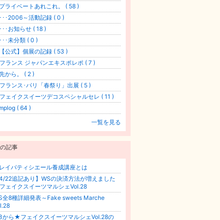
ライベートあれこれ。 ( 58 )
････2006～活動記録 ( 0 )
･･･お知らせ ( 18 )
･･･未分類 ( 0 )
公式】個展の記録 ( 53 )
フランス ジャパンエキスポレポ ( 7 )
先から。 ( 2 )
フランス･パリ「春祭り」出展 ( 5 )
フェイクスイーツデコスペシャルセレ ( 11 )
mplog ( 64 )
一覧を見る
の記事
レイパティシエール養成講座とは
4/22追記あり】WSの決済方法が増えました
フェイクスイーツマルシェVol.28
S全8種詳細発表～Fake sweets Marche
l.28
/3から★フェイクスイーツマルシェVol.28の