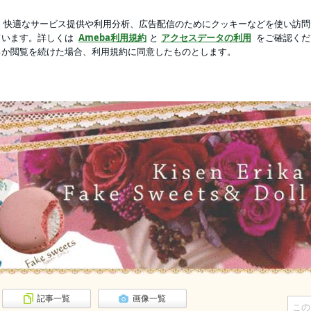
謎のチャーム
芸能人ブログ
人気ブログ
新規登録
ロ
ェイクスイーツ＆ドールブログ
スイーツ＆ドールブログ
。ドールでは東京ローゼ（えりっく）名義で活動中。
記事一覧
画像一覧