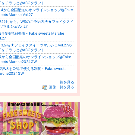
Sをチラっと@ABCクラフト
/14から全国配送のオンラインショップ@Fake
eets Marche Vol.27
/24(土)から。WSのご予約方法★フェイクスイ
ツマルシェVol.27
S全9種詳細発表～Fake sweets Marche
l.27
/13から★フェイクスイーツマルシェVol.27の
Sをチラっと@ABCクラフト
/4から全国配送のオンラインショップ@Fake
weets Marche2024GW
気WSを公認で使える制度～Fake sweets
arche2024GW
一覧を見る
画像一覧を見る