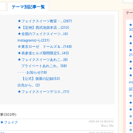
テーマ別記事一覧
テー
★フェイクスイーツ教室・...(267)
★
★【定例】西武池袋本店 ...(210)
30
★全国のフェイクスイーツ...(4)
★
instagramから(231)
★
☆東京ローゼ ドールズ＆...(148)
★
★表参道ヒルズ期間限定S...(45)
21
★フェイクスイーツあれこ...(6)
★
プライベートあれこれ。(58)
★
･････お知らせ(18)
★
【公式】個展の記録(53)
in
出先から。(2)
認
★フェイクスイーツデコス...(11)
☆
★
★
事(
302
件)
☆
た★フェイク
2025-04-22 09:24:12
★
22
|
0
☆
2025-04-05 15:28:23