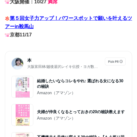
大阪開催：10/27
満席
第５回女子力アップ！パワースポットで願いを叶えるツ
アーin鞍馬山
京都11/17
本
大阪富田林/越後湯沢レイキ伝授・ヨガ数秘学で50代女性の理想の人生を作る専門家『中尾亜由美』
結婚したいならコレをやれ: 選ばれる女になる30
の秘訣
Amazon（アマゾン）
夫婦が仲良くなるとっておきの20の秘訣教えます
Amazon（アマゾン）