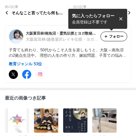
前の記事
次の記事
そんなこと言ってたら何も前
地元密着に近い私としては、
気に入ったらフォロー
に進まないと思って参加を決
まだやれることあるな‼︎【セ
意！！！【セミナーご感想】
ミナーご感想】
会員登録は不要です
大阪富田林/南魚沼・霊気伝授とヨガ数秘学でアラフィフ女性の人生再設計『中尾亜由美』
フォロー
大阪富田林/越後湯沢レイキ伝授・ヨガ数秘学で50代女性の理想の人生を作る専門家『中尾亜由美』
子育ても終わり、50代からこそ人生を楽しもうと、大阪⇔南魚沼
の2拠点生活中。 理想の人生の作り方、嫁姑問題、子育ての悩みは
お任せ下さい♪︎ ヨガ数秘学鑑定/レイキ伝授/コンサル 出版6冊 http
教育ジャンル 53位
s://ameblo.jp/kisaragi--luna/entry-12757776444.html?frm=theme
最近の画像つき記事