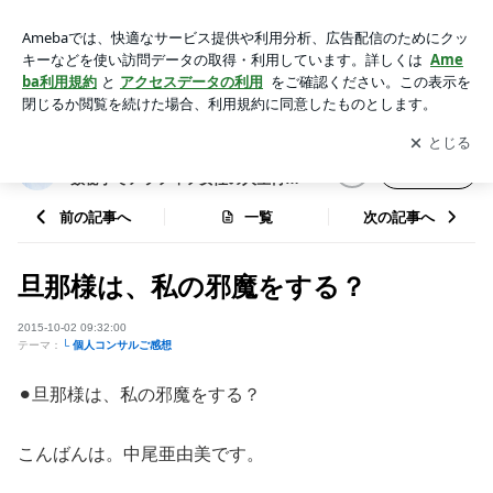
旦那様は、私の邪魔をする？ | 大阪富田林/南魚沼・霊気伝授と
ヨガ数秘学でアラフィフ女性の人生再設計『中尾亜由美』
アプリをダウンロードして
ブログの更新通知
を受け取りまし
開く
ょう。
大阪富田林/南魚沼・霊気伝授とヨガ
フォロー
数秘学でアラフィフ女性の人生再設
計『中尾亜由美』
前の記事へ
一覧
次の記事へ
旦那様は、私の邪魔をする？
2015-10-02 09:32:00
テーマ：
└ 個人コンサルご感想
⚫︎旦那様は、私の邪魔をする？
こんばんは。中尾亜由美です。