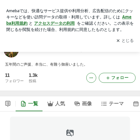
桐山八恵子 まったり日記（謎
アプリをダウンロードして
ブログの更新通知
を受け取りまし
開く
ょう。
桐山八恵子 まったり日記（謎
五年間のご声援、本当に、有難う御座いました。
11
1.3k
フォロー
フォロワー
投稿
一覧
人気
画像
テーマ