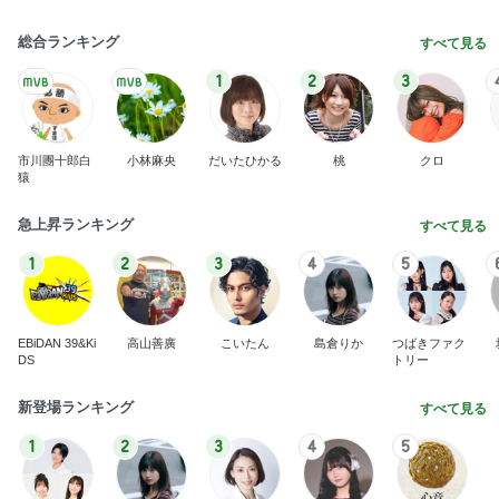
総合ランキング
すべて見る
1
2
3
市川團十郎白
小林麻央
だいたひかる
桃
クロ
猿
急上昇ランキング
すべて見る
1
2
3
4
5
EBiDAN 39&Ki
高山善廣
こいたん
島倉りか
つばきファク
DS
トリー
新登場ランキング
すべて見る
1
2
3
4
5