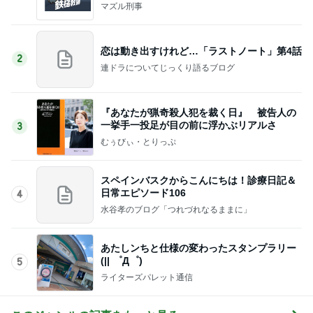
0話完？
マズル刑事
恋は動き出すけれど…「ラストノート」第4話
2
連ドラについてじっくり語るブログ
『あなたが猟奇殺人犯を裁く日』 被告人の
一挙手一投足が目の前に浮かぶリアルさ
3
むぅびぃ・とりっぷ
スペインバスクからこんにちは！診療日記＆
日常エピソード106
4
水谷孝のブログ「つれづれなるままに」
あたしンちと仕様の変わったスタンプラリー
(|| ゜Д゜)
5
ライターズパレット通信