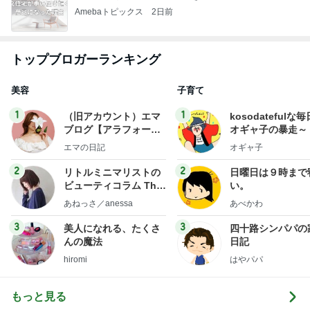
Amebaトピックス
2日前
トップブロガーランキング
美容
子育て
1
1
（旧アカウント）エマ
kosodatefulな毎
ブログ【アラフォー会
オギャ子の暴走～
社売却セカンドライ
エマの日記
オギャ子
フ】
2
2
リトルミニマリストの
日曜日は９時まで
ビューティコラム The
い。
little minimalist's bea
あねっさ／anessa
あべかわ
uty colum
3
3
美人になれる、たくさ
四十路シンパパの
んの魔法
日記
hiromi
はやパパ
もっと見る