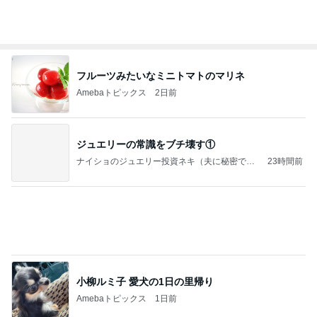
物欲ゾンビ omachiの日記
5日前
慌てて買ったすごい人気のブラシ
Amebaトピックス
1日前
7月の新作ができました！ 新シリーズ「千結（ちゆ
い）」もスタートします
名古屋 パールアクセサリー 教室・通販 prun
13日前
elle（プリュネル）