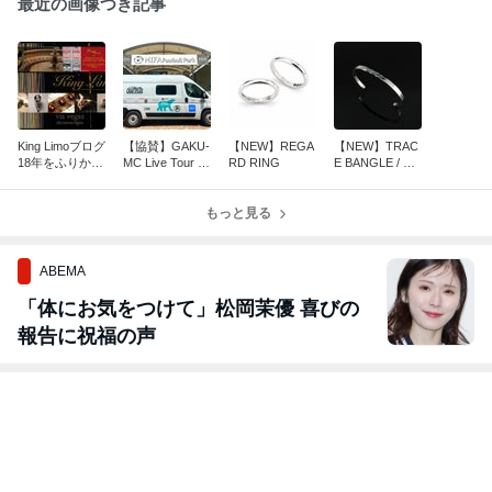
最近の画像つき記事
King Limoブログ
【協賛】GAKU-
【NEW】REGA
【NEW】TRAC
18年をふりかえ
MC Live Tour 20
RD RING
E BANGLE / RI
る Vol.1 King Li
26 ラッピング
NG
mo、誕生。
カー
もっと見る
ABEMA
「体にお気をつけて」松岡茉優 喜びの
報告に祝福の声