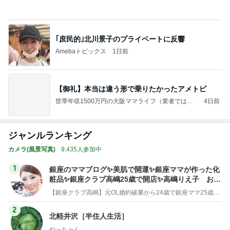
Amebaトピックス
1日前
【御礼】本当は違う形で乗りたかったアメトピ
世帯年収1500万円の大阪ママライフ（業者ではな
4日前
い）
ジャンルランキング
カメラ(風景写真)
9,435人参加中
1
銀座のママブログ✨美肌で開運✨銀座ママが作った化
粧品✨銀座クラブ高嶋25歳で開店✨高嶋りえ子 お着
物でエルメス バーキン コーデ
【銀座クラブ高嶋】元OL婚約破棄から24歳で銀座ママ25歳でオーナーママ銀座 美肌で開運♡パワースポット巡り高嶋りえ子ブログ
2
北軽井沢［半住人生活］
やっちゃん
3
S M R
likeabridgeover