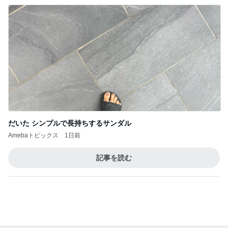
だいた シンプルで長持ちするサンダル
Amebaトピックス
1日前
記事を読む
トップブロガーランキング
料理
旅行
1
1
栄養士ママそっち～の
「吉田さんちのフ
簡単美味しいサイクル
リー日記」Powere
献立
y Ameba 吉田さ
そっち～
吉田さんファミリー
ミリーオフィシャ
ログ
2
2
☆やまあこ☆さん
ゆうき酒場
ィズニー日記
ゆうき
☆やまあこ☆
3
3
日々是甘露2〜デ
毎日笑顔で過ごしたい