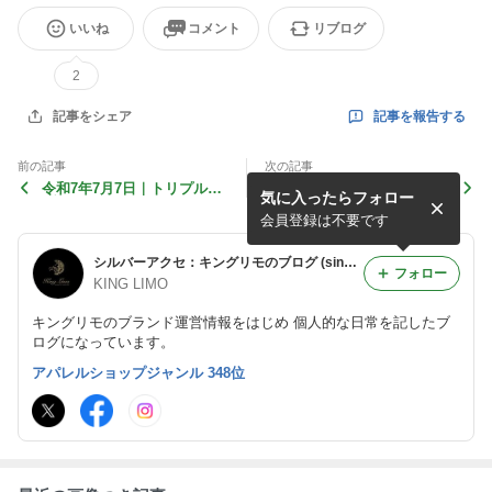
いいね
コメント
リブログ
2
記事を報告する
記事をシェア
前の記事
次の記事
令和7年7月7日｜トリプルセ
【NEW】Galaxy Bracelet
気に入ったらフォロー
ブン
会員登録は不要です
シルバーアクセ：キングリモのブログ (since2008)
フォロー
KING LIMO
キングリモのブランド運営情報をはじめ 個人的な日常を記したブ
ログになっています。
アパレルショップジャンル 348位