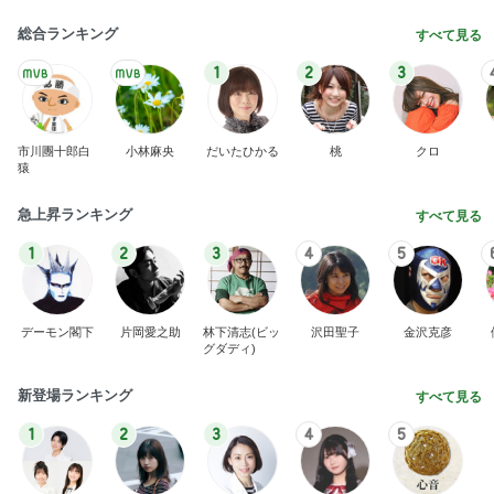
デーモン閣下
片岡愛之助
林下清志(ビッ
沢田聖子
金沢克彦
グダディ)
新登場ランキング
すべて見る
1
2
3
4
5
BEYOOOOO
島倉りか
ゆうこりん
石 安伊
蒼井心音
NDS
とうもろこしが入っているおかき
Amebaトピックス
2日前
また値上げかぁ…。生理不順の私、生理用品の値上
げにショックを受ける
晴れの日も、雨の日も。 それでも私は、私。
7日前