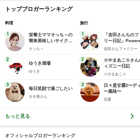
ー風味〜
モモ母さん
甘露
もっと見る
オフィシャルブロガーランキング
総合ランキング
すべて見る
1
2
3
市川團十郎白
小林麻央
だいたひかる
桃
クロ
猿
急上昇ランキング
すべて見る
1
2
3
4
5