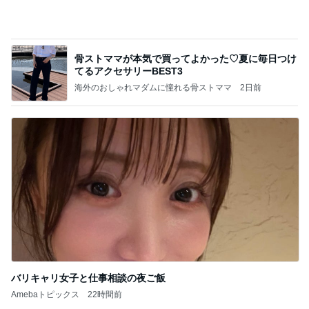
もったいないから食べた補食の残り
Amebaトピックス
1日前
記事を読む
フルーツみたいなミニトマトのマリネ
Amebaトピックス
2日前
ジュエリーの常識をブチ壊す①
ナイショのジュエリー投資ネキ（夫に秘密で突
23時間前
然150万円分のジュエリーを購入）