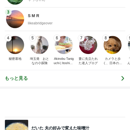
4
5
6
7
8
秘密基地
埼玉発 おと
Akinobu Tanig
妻に先立たれ
カメラと歩
なの小探険
uchi | Itoshima
た老人ブログ
く、日本の風
Landscape Ph
景スナップ紀
otographer
行
もっと見る
だいた 夫の好みで変えた味噌汁
Amebaトピックス
2日前
ホテルのあちこちにある25周年装飾
Amebaトピックス
1日前
生まれて1か月のチビカモの宣言