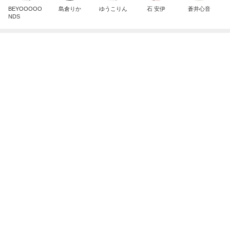
堀ちえみの夫 メンマ入り納豆ごはん
Amebaトピックス
11時間前
【ブランイリス試着レポ】本命より似合った、店員
さんのおすすめ
ワーママみおの投資とジュエリーの記録
10日前
初めての一人長期滞在の荷造り
Amebaトピックス
2日前
あけみ便り 小さなスカシ ドロップ ピアス
毎日にワクワクをプラス！シルバージュエリー専門
1日前
店 リトルラグーン 鎌倉
必ずどこで買ったか聞かれるデニム
Amebaトピックス
1日前