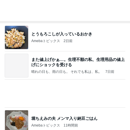
水漏れしたシャワーへのシーラント
Amebaトピックス
1日前
【カルティエ試着レポ】トリニティピアスとクッシ
ョンピアス
ワーママみおの投資とジュエリーの記録
14日前
だいた 夫へ追加購入した肉ケーキ
Amebaトピックス
1日前
7月の人気アクセサリーランキング｜夏にも使いや
すい定番アイテムが人気でした
名古屋 パールアクセサリー 教室・通販 prunel
7日前
le（プリュネル）
東MAX 韓国の穴場で感動した塩パン