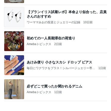
Amebaトピックス
1日前
テレビで見た店に早速
子育て卒業した主婦のブログです♪
5日前
焼肉きんぐで暴食し増えた500g
Amebaトピックス
1日前
あい便り ゆらゆらフックピアス
毎日にワクワクをプラス！シルバージュエリー専門
2日前
店 リトルラグーン 鎌倉