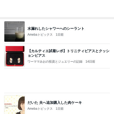
ココの白いお家
14日前
人身事故で電車が停まり別々で帰宅
Amebaトピックス
1日前
展覧会に合わせて…
♪こりんのHappy Days♪
11日前