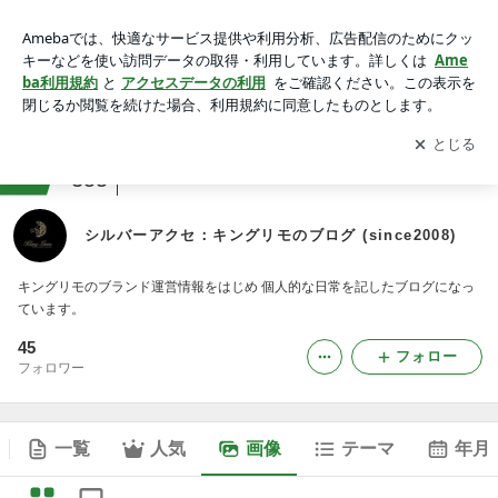
シルバーアクセ：キングリモのブログ (since2008)の画像
アプリをダウンロードして
ブログの更新通知
を受け取りまし
開く
ょう。
ranking
アパレルショップジャンル
355
シルバーアクセ：キングリモのブログ (since2008)
キングリモのブランド運営情報をはじめ 個人的な日常を記したブログになっ
ています。
45
フォロー
フォロワー
一覧
人気
画像
テーマ
年月