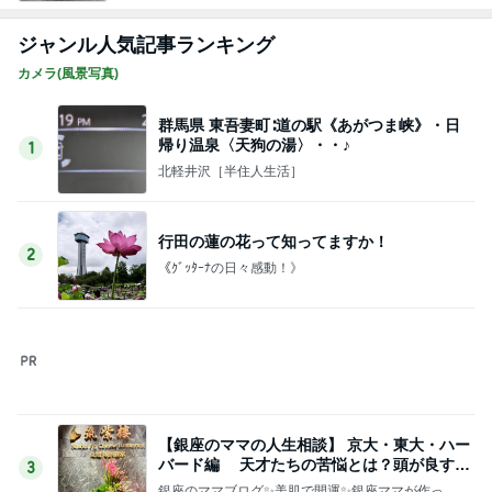
【銀座のママの人生相談】 京大・東大・ハー
バード編 天才たちの苦悩とは？頭が良すぎ
3
て悩む人
銀座のママブログ✨美肌で開運✨銀座ママが作った
化粧品✨銀座クラブ高嶋25歳で開店✨高嶋りえ子
お着物でエルメス バーキン コーデ
元キャバ嬢みなさん自殺 誹謗中傷裁判で1億
勝ち取った銀座のママに相談殺到 誹謗中傷
4
は正義じゃない
銀座のママブログ✨美肌で開運✨銀座ママが作った
化粧品✨銀座クラブ高嶋25歳で開店✨高嶋りえ子
お着物でエルメス バーキン コーデ
【銀座のママの賢い女の投資術】スイス式
「お金を増やす人」の考え方 美肌で賢く金
5
運UP これが正解
銀座のママブログ✨美肌で開運✨銀座ママが作った
化粧品✨銀座クラブ高嶋25歳で開店✨高嶋りえ子
お着物でエルメス バーキン コーデ
このジャンルの記事をもっと見る