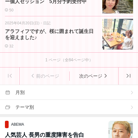
ー個人セッション 5月分予約受付中
50
2025年04月20日(日)
・
日記
アラフィフですが、桜に囲まれて誕生日
を迎えました♪
32
1
ページ（全
84
ページ中）
前のページ
次のページ
月別
テーマ別
ABEMA
人気芸人 長男の重度障害を告白