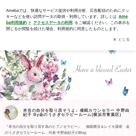
本当の自分を取り戻そうよ♪ 催眠カウンセラー 中野由紀子 By
金のうさぎセラピールーム(横浜市青葉区)
アプリをダウンロードして
ブログの更新通知
を受け取りまし
開く
ょう。
本当の自分を取り戻そうよ♪ 催眠カウンセラー 中野由
紀子 By金のうさぎセラピールーム(横浜市青葉区)
『本当の自分を取り戻す為のヒプノセラピー』 催眠療法＆レイキ講座 金
のうさぎセラピールーム 代表 中野由紀子のBlog