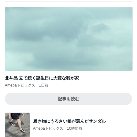
記事を読む
履き物にうるさい娘が選んだサンダル
Amebaトピックス
10時間前
ジャンル人気記事ランキング
カメラ(風景写真)
群馬県 東吾妻町∶道の駅《あがつま峡》・日
帰り温泉〈天狗の湯〉・・♪
1
北軽井沢［半住人生活］
行田の蓮の花って知ってますか！
2
《ｸﾞｯﾀｰﾅの日々感動！》