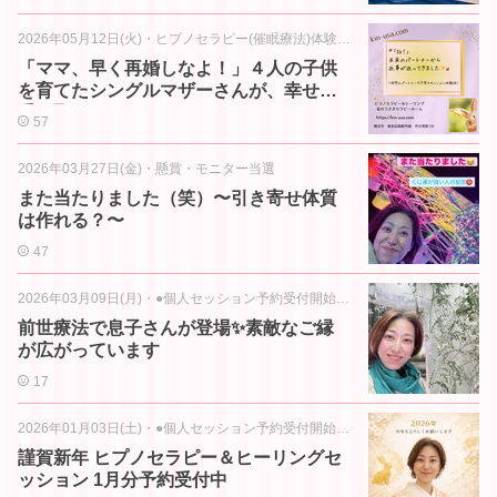
2026年05月12日(火)
・
ヒプノセラピー(催眠療法)体験談 他
「ママ、早く再婚しなよ！」４人の子供
を育てたシングルマザーさんが、幸せを
受け取れるようになるまで
57
2026年03月27日(金)
・
懸賞・モニター当選
また当たりました（笑）〜引き寄せ体質
は作れる？〜
47
2026年03月09日(月)
・
●個人セッション予約受付開始のお知らせ
前世療法で息子さんが登場✨素敵なご縁
が広がっています
17
2026年01月03日(土)
・
●個人セッション予約受付開始のお知らせ
謹賀新年 ヒプノセラピー＆ヒーリングセ
ッション 1月分予約受付中