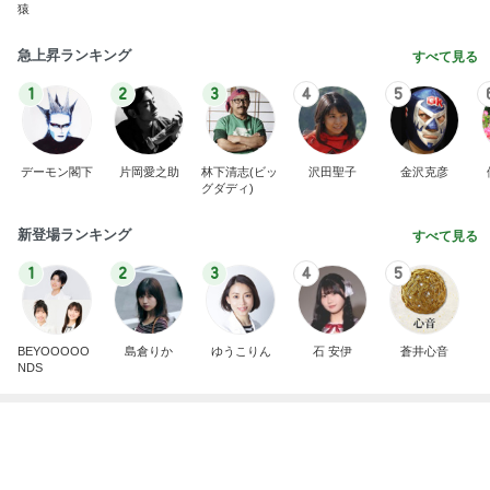
猿
急上昇ランキング
すべて見る
1
2
3
4
5
デーモン閣下
片岡愛之助
林下清志(ビッ
沢田聖子
金沢克彦
グダディ)
新登場ランキング
すべて見る
1
2
3
4
5
BEYOOOOO
島倉りか
ゆうこりん
石 安伊
蒼井心音
NDS