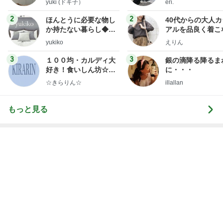
yuki (ドキ子）
eri.
2
2
ほんとうに必要な物し
40代からの大人
か持たない暮らし◆Ke
アルを品良く着こ
ep Life Simple◆〜イ
ファッションブロ
yukiko
えりん
ンテリアのきろく〜
3
3
１００均・カルディ大
銀の滴降る降るま
好き！食いしん坊☆き
に・・・
らりん☆のブログ
☆きらりん☆
illallan
もっと見る