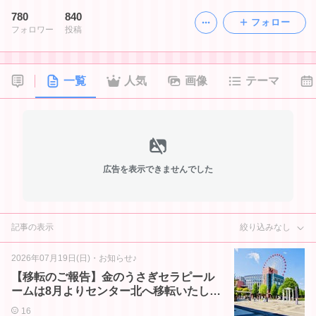
780
840
フォロー
フォロワー
投稿
一覧
人気
画像
テーマ
広告を表示できませんでした
記事の表示
絞り込みなし
2026年07月19日(日)
・
お知らせ♪
【移転のご報告】金のうさぎセラピール
ームは8月よりセンター北へ移転いたしま
す！
16