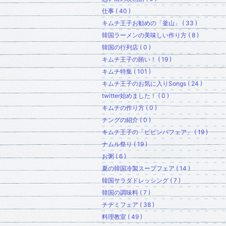
仕事 ( 40 )
キムチ王子お勧めの「釜山」 ( 33 )
韓国ラーメンの美味しい作り方 ( 8 )
韓国の行列店 ( 0 )
キムチ王子の賄い！ ( 19 )
キムチ特集 ( 101 )
キムチ王子のお気に入りSongs ( 24 )
twitter始めました！ ( 0 )
キムチの作り方 ( 0 )
チングの紹介 ( 0 )
キムチ王子の「ビビンバフェア」 ( 19 )
ナムル祭り ( 19 )
お粥 ( 6 )
夏の韓国冷製スープフェア ( 14 )
韓国サラダドレッシング ( 7 )
韓国の調味料 ( 7 )
チヂミフェア ( 38 )
料理教室 ( 49 )