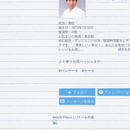
性別：
男性
誕生日：
1973年7月10日
血液型：
O型
お住まいの地域：
東京都
自己紹介：アンニョンハセヨ、韓国料理家キムチ
子です。 「美味しい＝幸せ！」 あなたを幸せに
レシピをお届し...
続きを
よく使う公式ハッシュタグ
#パンケーキ
#ケーキ
フォロー
アメンバーにな
メッセージを送る
Kimchi Prince
|
バナーを作成