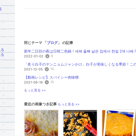
美
同じテーマ 「
ブログ
」 の記事
見る
新年二日目の夜は日韓二色鍋！새해 둘째 날은 집에서 한일 2색 나베.手
見る
9
2022-01-02
「炙り白子のヤンニョムジャンかけ」白子が美味しくなる季節！この頃
10
2021-12-05
【動画レシピ】スパイシー肉味噌
15
2021-06-16
もっと見る >>
最近の画像つき記事
もっと見る >>