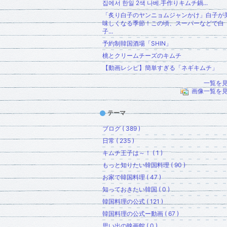
집에서 한일 2색 나베.手作りキムチ鍋...
「炙り白子のヤンニョムジャンかけ」白子が
味しくなる季節！この頃、スーパーなどで白
子...
予約制韓国酒場「SHIN」
桃とクリームチーズのキムチ
【動画レシピ】簡単すぎる「ネギキムチ」
一覧を
画像一覧を
テーマ
ブログ ( 389 )
日常 ( 235 )
キムチ王子は～！ ( 1 )
もっと知りたい韓国料理 ( 90 )
お家で韓国料理 ( 47 )
知っておきたい韓国 ( 0 )
韓国料理の公式 ( 121 )
韓国料理の公式ー動画 ( 67 )
思い出の映画館 ( 0 )