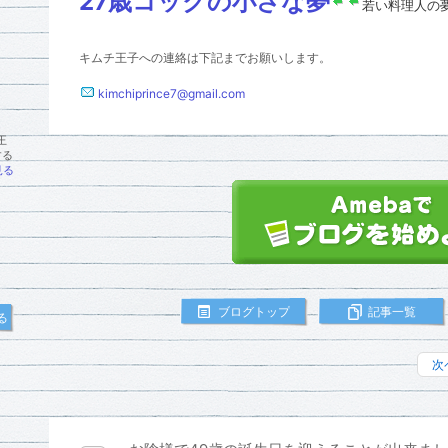
27歳コックの小さな夢
若い料理人の
キムチ王子への連絡は下記までお願いします。
kimchiprince7@gmail.com
王
する
見る
ブログトップ
記事一覧
る
次