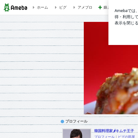
ホーム
ピグ
アメブロ
娘とケーキ4個で終
キムチ王子の美味しい韓国！
プロフィール
韓国料理家🌶キムチ王子
プロフィール
｜
ピグの部屋