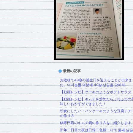
最新の記事
お陰様で49歳の誕生日を迎えることが出来ま
た。여러분들 덕분에 49살 생일을 맞이하...
【動画レシピ】ケーキのようなポテトサラダ
【動画レシピ】キムチを炒めたらふわふわの
味しいおかずができました！
朝食にしたい！パンケーキのような豆腐チヂ
の作り方
鍋専門店のキムチ鍋の作り方をご紹介します
新年二日目の夜は日韓二色鍋！새해 둘째 날은