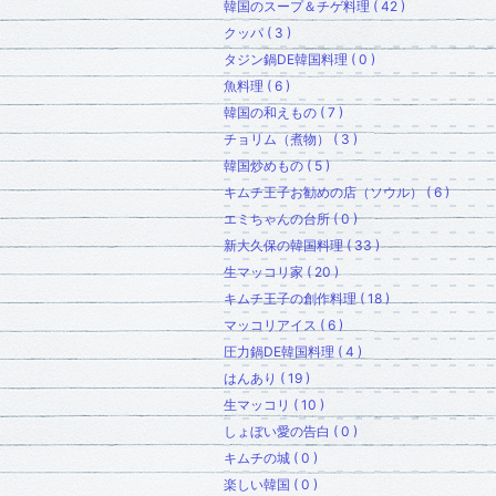
韓国のスープ＆チゲ料理 ( 42 )
クッパ ( 3 )
タジン鍋DE韓国料理 ( 0 )
魚料理 ( 6 )
韓国の和えもの ( 7 )
チョリム（煮物） ( 3 )
韓国炒めもの ( 5 )
キムチ王子お勧めの店（ソウル） ( 6 )
エミちゃんの台所 ( 0 )
新大久保の韓国料理 ( 33 )
生マッコリ家 ( 20 )
キムチ王子の創作料理 ( 18 )
マッコリアイス ( 6 )
圧力鍋DE韓国料理 ( 4 )
はんあり ( 19 )
生マッコリ ( 10 )
しょぼい愛の告白 ( 0 )
キムチの城 ( 0 )
楽しい韓国 ( 0 )