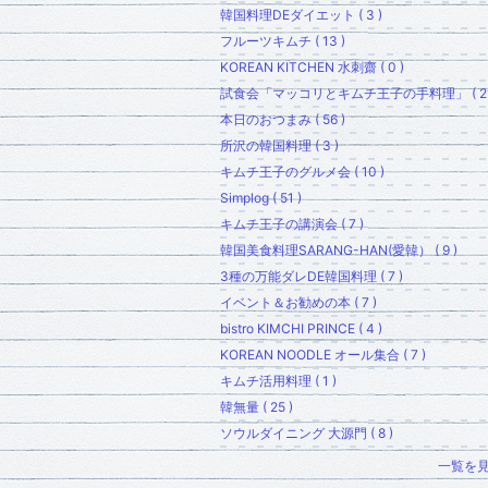
韓国料理DEダイエット ( 3 )
フルーツキムチ ( 13 )
KOREAN KITCHEN 水刺齋 ( 0 )
試食会「マッコリとキムチ王子の手料理」 ( 21
本日のおつまみ ( 56 )
所沢の韓国料理 ( 3 )
キムチ王子のグルメ会 ( 10 )
Simplog ( 51 )
キムチ王子の講演会 ( 7 )
韓国美食料理SARANG-HAN(愛韓） ( 9 )
3種の万能ダレDE韓国料理 ( 7 )
イベント＆お勧めの本 ( 7 )
bistro KIMCHI PRINCE ( 4 )
KOREAN NOODLE オール集合 ( 7 )
キムチ活用料理 ( 1 )
韓無量 ( 25 )
ソウルダイニング 大源門 ( 8 )
一覧を