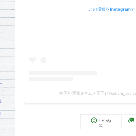
この投稿をInstagram
し
韓国料理家🌶キムチ王子(@kimchi_pri
！
美
ミ
いいね
。
32