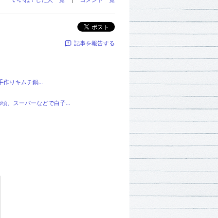
ポスト
記事を報告する
作りキムチ鍋...
、スーパーなどで白子...