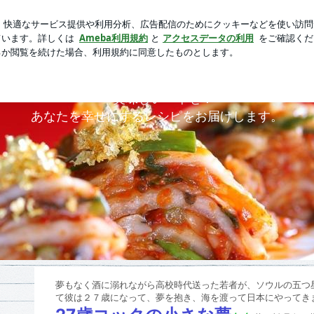
了した食べ放題
芸能人ブログ
人気ブログ
新規登録
ロ
キムチ王子の美味しい韓国
美味しい＝幸せ！
あなたを幸せにするレシピをお届けします。
夢もなく酒に溺れながら高校時代送った若者が、ソウルの五つ
て彼は２７歳になって、夢を抱き、海を渡って日本にやってき