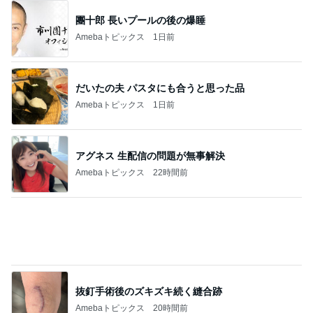
靴箱を開けても無臭になった理由！
Amebaトピックス
12時間前
身がぷりぷりで大きいエビフライ
Amebaトピックス
2日前
夏に激弱で何度もダメにした多肉
Amebaトピックス
2日前
子供用かと聞かれた日本のお菓子