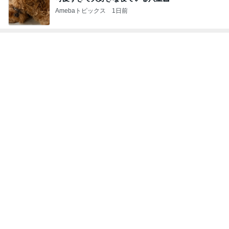
Amebaトピックス
1日前
トップブロガーランキング
子育て
ペット
1
1
kosodatefulな毎日 ～
しろとくろしろ
オギャ子の暴走～
たまねぎ
オギャ子
2
2
日曜日は９時まで寝た
母さんは今日も世
い。
やく
あべかわ
藤緒 ミルカ
3
3
四十路シンパパの家族
白柴 『きなこ』 
日記
楽ブログ
はやパパ
ひろ☆みき
もっと見る