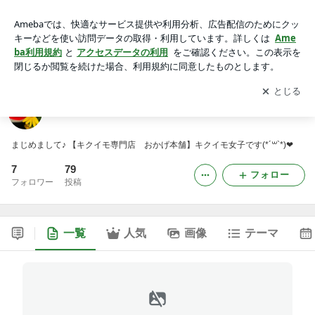
キクイモ女子のブログ
アプリをダウンロードして
ブログの更新通知
を受け取りまし
開く
ょう。
キクイモ女子のブログ
まじめまして♪ 【キクイモ専門店 おかげ本舗】キクイモ女子です(*´꒳`*)❤
7
79
フォロー
フォロワー
投稿
一覧
人気
画像
テーマ