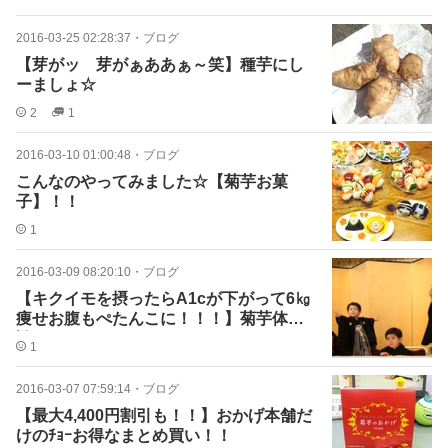
2016-03-25 02:28:37
・
ブログ
【芽がッ 芽がぁああぁ～笑】種芋にし
ーましょ☆
2
1
2016-03-10 01:00:48
・
ブログ
こんなのやってみました☆【菊芋お菓
子】！！
1
2016-03-09 08:20:10
・
ブログ
【キクイモを摂ったらA1cが下がって6㎏
痩せお腹もぺたんこに！！！】菊芋体験
談
1
2016-03-07 07:59:14
・
ブログ
【最大4,400円割引も！！】おかげ本舗だ
けのﾁｮｰお得なまとめ買い！！