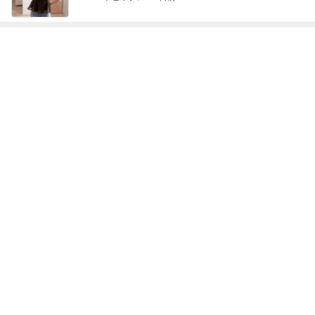
記事を読む
発表会リハで髪型のダメ出し
Amebaトピックス
2日前
お値段に怯んだスシローのコラボ
Amebaトピックス
12時間前
服やバッグではないと痛感した幸せ
Amebaトピックス
1日前