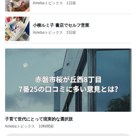
團十郎 長いプールの後の爆睡
Amebaトピックス
1日前
だいたの夫 パスタにも合うと思った品
Amebaトピックス
1日前
アグネス 生配信の問題が無事解決
Amebaトピックス
22時間前
抜釘手術後のズキズキ続く縫合跡
Amebaトピックス
20時間前