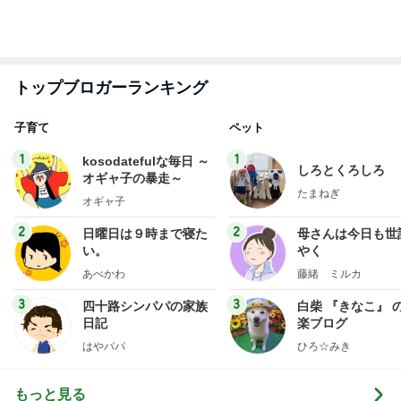
1万円チャレンジで大満足だった完食
Amebaトピックス
1日前
低音が24時間続くネッククール
Amebaトピックス
2日前
野沢直子 髪をエメラルドグリーンに
Amebaトピックス
1日前
靴の中にパウダーを振りかけるだけ
Amebaトピックス
12時間前
灯台下暗しだった学校のドリル