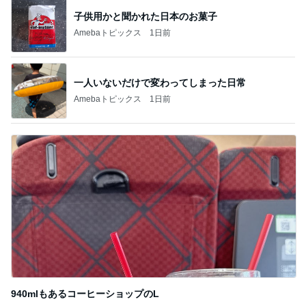
山田花子 可愛いブランコ姿の息子
Amebaトピックス
2日前
夏休みのお昼に毎回リピートするもの
Amebaトピックス
11時間前
ドラックストアの最安ポテトチップス
Amebaトピックス
2日前
誕生日会とはま寿司での暴食と体重