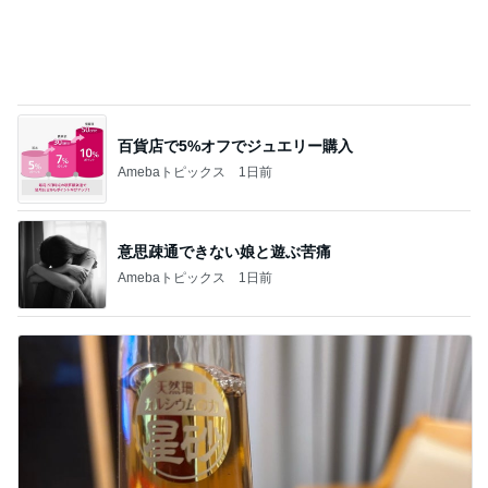
ほっともっとの旨辛スンドゥブ弁当
Amebaトピックス
2日前
記事を読む
旦那が語るきつい人の共通点
Amebaトピックス
9時間前
何年越しかに念願叶った飲み会
Amebaトピックス
1日前
思い通りにならず不穏になった義母
Amebaトピックス
14時間前