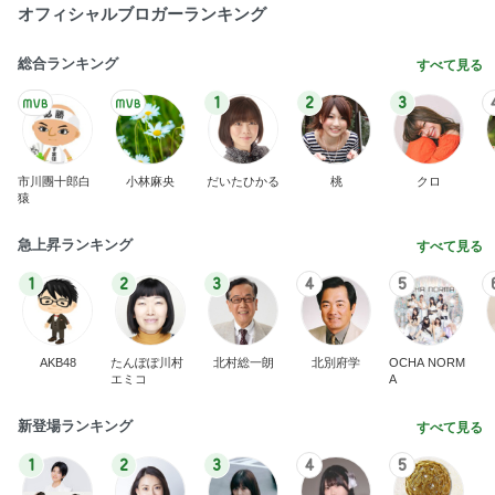
百貨店で5%オフでジュエリー購入
Amebaトピックス
1日前
意思疎通できない娘と遊ぶ苦痛
Amebaトピックス
1日前