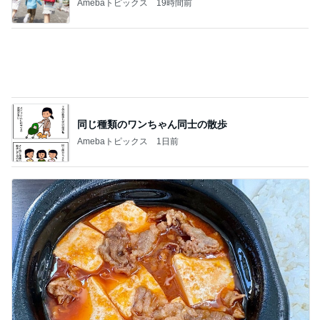
記事を読む
だいた 1番太らない気がする理由
Amebaトピックス
16時間前
ジャンル人気記事ランキング
スイーツ・デザートマニア
【びっくりドンキー】チームイチモリ セレ
ブ？？モーニング
1
オヤジのスイーツ時々ランニングブログ
【スタバ銀座30周年】8/4枚数制限解除日に再
訪！限定カードと店舗名刺の在庫は？
2
華麗なるスタバマダム