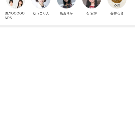
広川ひかる 美味しい与論島のお酢
Amebaトピックス
1日前
記事を読む
美奈代 夫が買ってきてくれたお芋
Amebaトピックス
12時間前
孫の真剣なまなざしに感無量な私
Amebaトピックス
2日前
夫婦で貯められていない教育資金
Amebaトピックス
19時間前