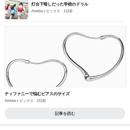
BEYOOOOO
ゆうこりん
島倉りか
石 安伊
蒼井心音
NDS
芸能人・有名人ブログ TOPへ
びっくりするほど靴消臭パウダー!!
Amebaトピックス
12時間前
手が込んでて幸せすぎたお料理
Amebaトピックス
2日前
モト冬樹 葉山に行き疲れた愛犬
Amebaトピックス
1日前