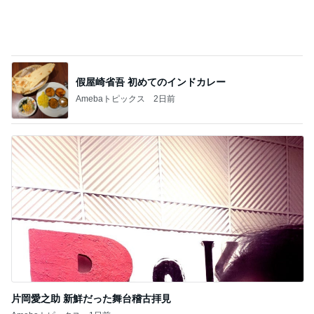
気になるニオイ問題
Amebaトピックス
12時間前
原田龍二の妻 駅までのお見送り
Amebaトピックス
1日前
義母の調子が芳しくなく飛んだ海外
Amebaトピックス
22時間前
美優 ダメ元で提出した息子の写真
Amebaトピックス
1日前