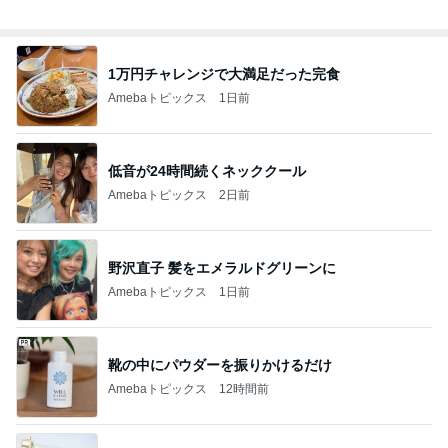
総合ランキング
すべて見る
1
2
3
市川團十郎白
小林麻央
だいたひかる
桃
クロ
猿
急上昇ランキング
すべて見る
1
2
3
4
5
AKB48
たんぽぽ川村
北村総一朗
北別府学
OCHA NORM
エミコ
A
新登場ランキング
すべて見る
1
2
3
4
5