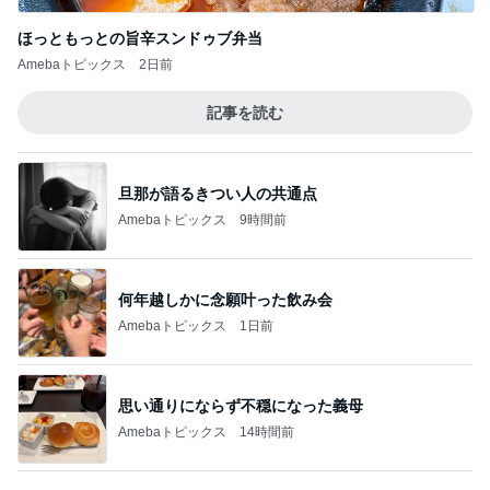
【タリーズ福袋2026】予約を忘れても買え
た！29周年ハッピーバッグの中身を全部公開
3
8/5～
華麗なるスタバマダム
【知らなきゃ損】スタバカードを夫婦で2枚購
入！最大1,018円分もらえるキャンペーン
4
華麗なるスタバマダム
【タリーズ新作2026】バニラアフォガート シ
ェイクールを実飲！ベアフルシールも当たっ
5
た！
華麗なるスタバマダム
このジャンルの記事をもっと見る