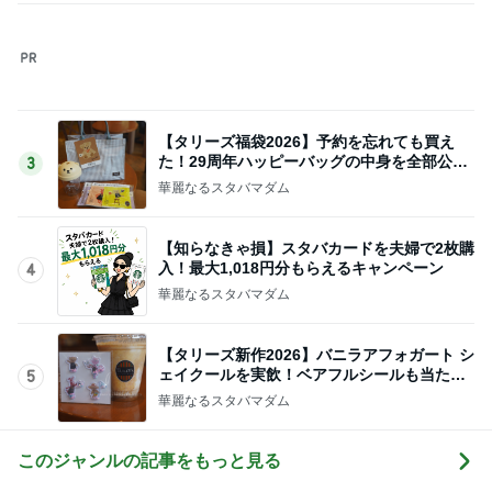
体調不良の夫が始めた小麦粉禁止
Amebaトピックス
1日前
恋愛初期特有の感覚と今の気持ち
Amebaトピックス
14時間前
優待で観戦した球場での土砂降り
Amebaトピックス
1日前