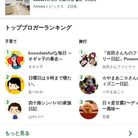
Amebaトピックス
2日前
トップブロガーランキング
子育て
旅行
1
1
kosodatefulな毎日 ～
「吉田さんちのフ
オギャ子の暴走～
リー日記」Powere
y Ameba 吉田さ
オギャ子
吉田さんファミリー
ミリーオフィシャ
ログ
2
2
日曜日は９時まで寝た
☆やまあこ☆さん
い。
ィズニー日記
あべかわ
☆やまあこ☆
3
3
四十路シンパパの家族
日々是甘露2〜デ
日記
ー風味〜
はやパパ
甘露
もっと見る