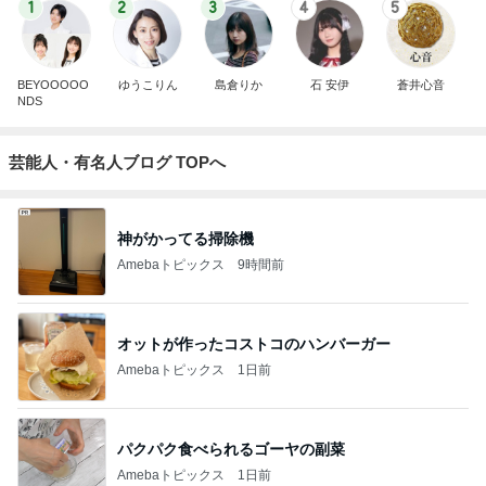
1
2
3
4
5
BEYOOOOO
ゆうこりん
島倉りか
石 安伊
蒼井心音
NDS
芸能人・有名人ブログ TOPへ
神がかってる掃除機
Amebaトピックス
9時間前
オットが作ったコストコのハンバーガー
Amebaトピックス
1日前
パクパク食べられるゴーヤの副菜
Amebaトピックス
1日前