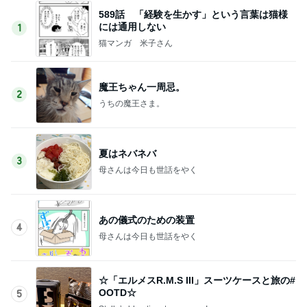
589話 「経験を生かす」という言葉は猫様
には通用しない
1
猫マンガ 米子さん
魔王ちゃん一周忌。
2
うちの魔王さま。
夏はネバネバ
3
母さんは今日も世話をやく
あの儀式のための装置
4
母さんは今日も世話をやく
☆「エルメスR.M.S III」スーツケースと旅の#
OOTD☆
5