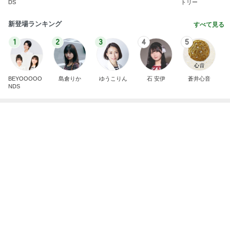
DS
トリー
新登場ランキング
すべて見る
1
2
3
4
5
BEYOOOOO
島倉りか
ゆうこりん
石 安伊
蒼井心音
NDS