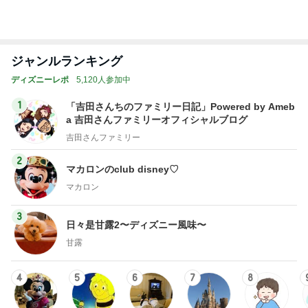
ジャンルランキング
ディズニーレポ
5,120人参加中
1
「吉田さんちのファミリー日記」Powered by Ameb
a 吉田さんファミリーオフィシャルブログ
吉田さんファミリー
2
マカロンのclub disney♡
マカロン
3
日々是甘露2〜ディズニー風味〜
甘露
4
5
6
7
8