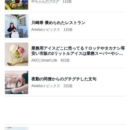
トレ
AKO | Smart Life
8日前
夜勤の同僚からのグチグチした文句
Amebaトピックス
2日前
【ヤマハ発動機】～トートバック～【三越伊勢丹】
株主優待を楽しんで～tasayuryのブログ
14日前