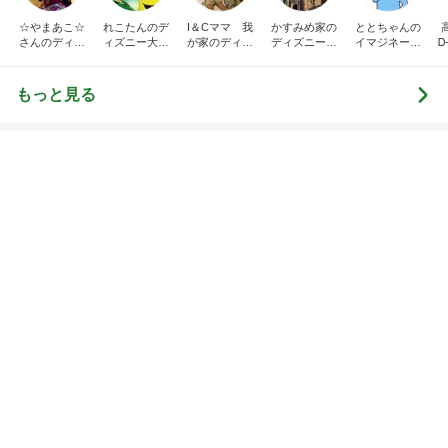
☆やまあこ☆
れこたんのデ
I＆Cママ 我
かすみめ家の
ととちゃんの
さんのディズ
ィズニー大好
が家のディズ
ディズニー大
イマジネーシ
Ꭰ
ニー日記
き♡孫4人
ニー♡ブログ
好き遠方組的
ョンタイム
ディズニー生
活
もっと見る