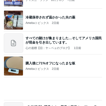
心の道標【旧：ヤ～ベェのブログ】
1日前
購入後に71%オフになったまな板
Amebaトピックス
2日前
《3年連続》瑶子さま 懇意の高級カーディーラー
協賛のイベントにご出席…宮内庁が懸念する“熱心
すぎ
hirokoの✿Love＆Awakening✿
8日前