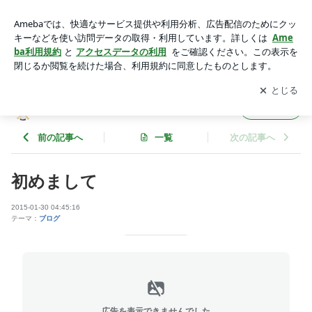
初めまして | ひばりの会
アプリをダウンロードして
ブログの更新通知
を受け取りまし
開く
ょう。
ひばりの会
フォロー
前の記事へ
一覧
次の記事へ
初めまして
2015-01-30 04:45:16
テーマ：
ブログ
広告を表示できませんでした