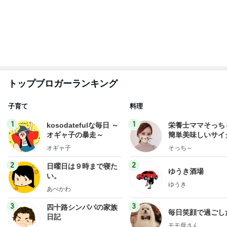
トップブロガーランキング
子育て
料理
1
1
kosodatefulな毎日 ～
栄養士ママそっち
オギャ子の暴走～
簡単美味しいサイ
献立
オギャ子
そっち～
2
2
日曜日は９時まで寝た
ゆうき酒場
い。
ゆうき
あべかわ
3
3
四十路シンパパの家族
毎日笑顔で過ごし
日記
モモ母さん