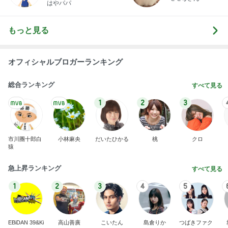
はやパパ
もっと見る
オフィシャルブロガーランキング
総合ランキング
すべて見る
1
2
3
市川團十郎白
小林麻央
だいたひかる
桃
クロ
猿
急上昇ランキング
すべて見る
1
2
3
4
5
EBiDAN 39&Ki
高山善廣
こいたん
島倉りか
つばきファク