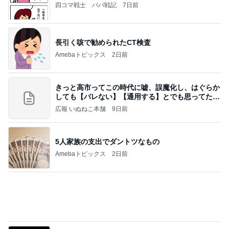
Amebaトピックス
2日前
きっと高市ってこの時代に嘘、誤魔化し、はぐらか
しても【バレない】【通用する】とでも思ってたん
だろ
広報 いぬねこ本舗
9日前
5人家族の支出でダントツなもの
Amebaトピックス
2日前
私達が何も言えなくなる事を楽しみにしていまー
す｡
最後の悪あがき
2日前