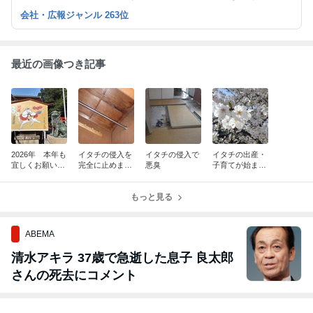
ります！
会社・広報ジャンル 263位
最近の画像つき記事
2026年 本年も
イタチの侵入を
イタチの侵入で
イタチの出産・
宜しくお願い致
完全に止めます
悪臭
子育てが始まり
します！
のでご安心下さ
ます。
い！
もっと見る
ABEMA
清水アキラ 37歳で急逝した息子 良太郎
さんの死去にコメント