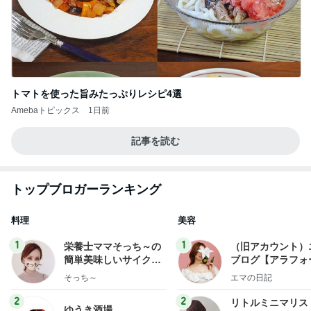
トマトを使った旨みたっぷりレシピ4選
Amebaトピックス
1日前
記事を読む
トップブロガーランキング
料理
美容
1
1
栄養士ママそっち～の
（旧アカウント）
簡単美味しいサイクル
ブログ【アラフォ
献立
社売却セカンドラ
そっち～
エマの日記
フ】
2
2
リトルミニマリス
ゆうき酒場