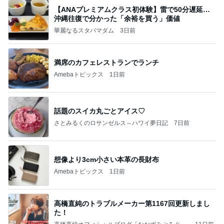
【ANAプレミアムクラス初体験】雷で50分遅延…
沖縄往復で分かった「余裕を買う」価値
華麗なるスタバマダム
3日前
満席のカフェレストランでランチ
Amebaトピックス
1日前
話題のスイカ丸ごとアイス♡
さとみるくのロサンゼルス⇔ハワイ夢日記
7日前
想像より3cm小さい本革の長財布
Amebaトピックス
1日前
高橋直純のトラブルメーカー第1167回更新しまし
た！