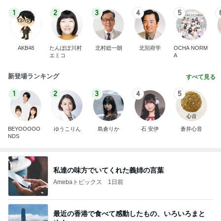
1
2
3
4
5
AKB48
たんぽぽ川村
北村総一朗
北別府学
OCHA NORM
エミコ
A
新登場ランキング
すべて見る
1
2
3
4
5
BEYOOOOO
ゆうこりん
島倉りか
石 安伊
蒼井心音
NDS
私達の味方でいてくれた義姉の言葉
Amebaトピックス
1日前
最近の香港で食べて感動したもの、いろいろまと