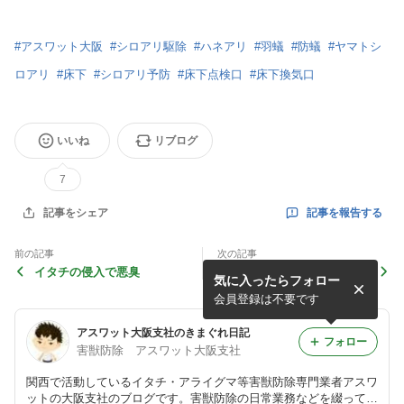
#
アスワット大阪
#
シロアリ駆除
#
ハネアリ
#
羽蟻
#
防蟻
#
ヤマトシ
ロアリ
#
床下
#
シロアリ予防
#
床下点検口
#
床下換気口
いいね
リブログ
7
記事を報告する
記事をシェア
前の記事
次の記事
イタチの侵入で悪臭
イタチの出産・子育てが始ま
気に入ったらフォロー
ります。
会員登録は不要です
アスワット大阪支社のきまぐれ日記
フォロー
害獣防除 アスワット大阪支社
関西で活動しているイタチ・アライグマ等害獣防除専門業者アスワ
ットの大阪支社のブログです。害獣防除の日常業務などを綴ってお