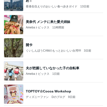
め！
香港在住えりのおいしい食べ歩きガイド
13日前
美奈代 メンテに来た愛犬姉妹
Amebaトピックス
11時間前
開卡
くいしんぼうCAMのもっとおいしい台湾!!!!
3日前
夫が把握していなかった子の自転車
Amebaトピックス
1日前
TOPTOY☆Cocoa Workshop
ディズニーファン Dのブログ
9日前