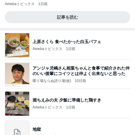
Amebaトピックス
1日前
記事を読む
上原さくら 食べたかった白玉パフェ
Amebaトピックス
1日前
アンジャ児嶋さん相葉ちゃんと食事で紹介された仲
のいい後輩にコイツとは仲よく出来ないと思った
喋り場ならぬ語り場(仮)
10日前
堀ちえみの夫 夕飯に準備した鶏すき
Amebaトピックス
1日前
地獄