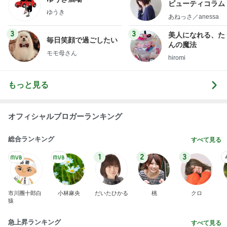
ビューティコラム 
ゆうき
little minimalist'
あねっさ／anessa
uty colum
3
3
美人になれる、た
毎日笑顔で過ごしたい
んの魔法
モモ母さん
hiromi
もっと見る
オフィシャルブロガーランキング
総合ランキング
すべて見る
1
2
3
市川團十郎白
小林麻央
だいたひかる
桃
クロ
猿
急上昇ランキング
すべて見る