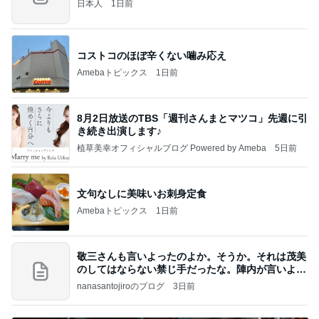
日本人
1日前
コストコのほぼ辛くない噛み応え
Amebaトピックス
1日前
8月2日放送のTBS「週刊さんまとマツコ」先週に引
き続き出演します♪
植草美幸オフィシャルブログ Powered by Ameba
5日前
文句なしに美味いお刺身定食
Amebaトピックス
1日前
敬三さんも言いよったのよか。そうか。それは茂美
のしてはならない禁じ手だったな。陣内が言いよる
のよ
nanasantojiroのブログ
3日前