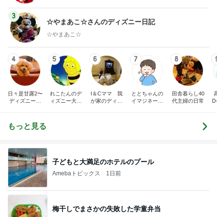
3
☆やまあこ☆さんのディズニー日記
☆やまあこ☆
4
5
6
7
8
日々是甘露2〜
れこたんのデ
I＆Cママ 我
ととちゃんの
田舎暮らし40
ディズニー風
ィズニー大好
が家のディズ
イマジネーシ
代主婦の日常
Ꭰ
味〜
き♡孫4人
ニー♡ブログ
ョンタイム
もっと見る
子どもと大満足のホテルのプール
Amebaトピックス
1日前
梅干しでまさかの失敗した学童弁当