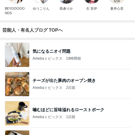
BEYOOOOO
ゆうこりん
島倉りか
石 安伊
蒼井心音
NDS
芸能人・有名人ブログ TOPへ
気になるニオイ問題
Amebaトピックス
19時間前
チーズが出た豚肉のオーブン焼き
Amebaトピックス
2日前
噛むほどに旨味溢れるローストポーク
Amebaトピックス
1日前