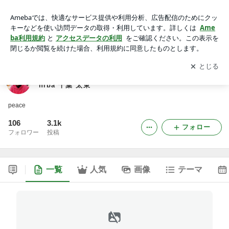
Kennyさんのブログ -波楽原理主義- Taito Beach, Chiba 千葉 太
東
アプリをダウンロードして
ブログの更新通知
を受け取りまし
開く
ょう。
Kennyさんのブログ -波楽原理主義- Taito Beach, C
hiba 千葉 太東
peace
106
3.1k
フォロー
フォロワー
投稿
一覧
人気
画像
テーマ