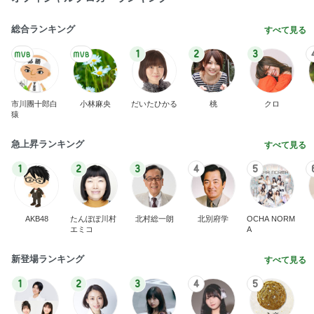
総合ランキング
すべて見る
1
2
3
市川團十郎白
小林麻央
だいたひかる
桃
クロ
猿
急上昇ランキング
すべて見る
1
2
3
4
5
AKB48
たんぽぽ川村
北村総一朗
北別府学
OCHA NORM
エミコ
A
新登場ランキング
すべて見る
1
2
3
4
5