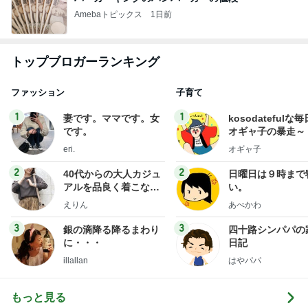
Amebaトピックス
1日前
トップブロガーランキング
ファッション
子育て
1
1
妻です。ママです。女
kosodatefulな毎
です。
オギャ子の暴走～
eri.
オギャ子
2
2
40代からの大人カジュ
日曜日は９時まで
アルを品良く着こなす
い。
ファッションブログ
えりん
あべかわ
3
3
銀の滴降る降るまわり
四十路シンパパの
に・・・
日記
illallan
はやパパ
もっと見る