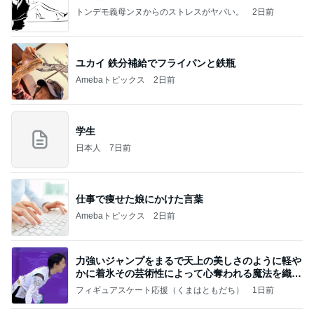
トンデモ義母ンヌからのストレスがヤバい。
2日前
ユカイ 鉄分補給でフライパンと鉄瓶
Amebaトピックス
2日前
学生
日本人
7日前
仕事で痩せた娘にかけた言葉
Amebaトピックス
2日前
力強いジャンプをまるで天上の美しさのように軽や
かに着氷その芸術性によって心奪われる魔法を織り
なす
フィギュアスケート応援（くまはともだち）
1日前