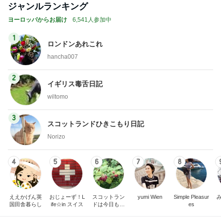
ジャンルランキング
ヨーロッパからお届け
6,541人参加中
1
ロンドンあれこれ
hancha007
2
イギリス毒舌日記
wiltomo
3
スコットランドひきこもり日記
Norizo
4
5
6
7
8
ええかげん英
おじょーず！L
スコットラン
yumi Wien
Simple Pleasur
国田舎暮らし
ife☆in スイス
ドは今日も曇
es
り空