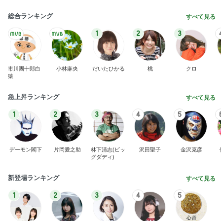
総合ランキング
すべて見る
1
2
3
市川團十郎白
小林麻央
だいたひかる
桃
クロ
猿
急上昇ランキング
すべて見る
1
2
3
4
5
デーモン閣下
片岡愛之助
林下清志(ビッ
沢田聖子
金沢克彦
グダディ)
新登場ランキング
すべて見る
1
2
3
4
5