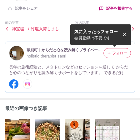
記事を報告する
記事をシェア
前の記事
次の記事
神宝塩 / 竹塩入荷しまし
身体と繋がるって、プチ贅
気に入ったらフォロー
た！！！
沢⁈
会員登録は不要です
幕別町｜からだと心を読み解くプライベートサロン
フォロー
holistic therapist saori
長年の施術経験と、メタトロンなどのセッションを通して からだ
と心のつながりを読み解くサポートをしています。 できるだけ自
然な整え方を大切にしたい方へ。 今の状態に気づくことから、静
かに整っていく時間を大切にしています。
最近の画像つき記事