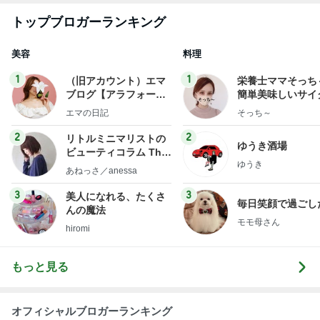
トップブロガーランキング
美容
料理
1
1
（旧アカウント）エマ
栄養士ママそっち
ブログ【アラフォー会
簡単美味しいサイ
社売却セカンドライ
献立
エマの日記
そっち～
フ】
2
2
リトルミニマリストの
ゆうき酒場
ビューティコラム The
ゆうき
little minimalist's bea
あねっさ／anessa
uty colum
3
3
美人になれる、たくさ
毎日笑顔で過ごし
んの魔法
モモ母さん
hiromi
もっと見る
オフィシャルブロガーランキング