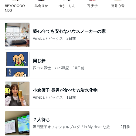
BEYOOOOO
島倉りか
ゆうこりん
石 安伊
蒼井心音
NDS
築45年でも安心なハウスメーカーの家
Amebaトピックス
2日前
同じ夢
四コマ戦士 パパ戦記
10日前
小倉優子 長男が食べたW炭水化物
Amebaトピックス
1日前
７人待ち
沢田聖子オフィシャルブログ「In My Heartな旅日
2日前
記」by Ameba