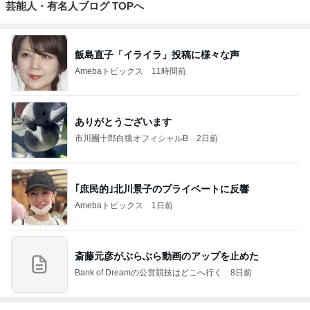
芸能人・有名人ブログ TOPへ
飯島直子「イライラ」投稿に様々な声
Amebaトピックス
11時間前
ありがとうございます
市川團十郎白猿オフィシャルB
2日前
｢庶民的｣北川景子のプライベートに反響
Amebaトピックス
1日前
斎藤元彦がぶらぶら動画のアップを止めた
Bank of Dreamの公営競技はどこへ行く
8日前