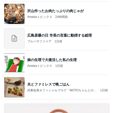
沢山作ったお肉たっぷりの肉じゃが
Amebaトピックス
24時間前
広島原爆の日 市長の言葉に動揺する総理
ブルーサファイア
1日前
娘の生理で大復活した私の生理
Amebaトピックス
1日前
夫とファミレスで晩ごはん
武東由美オフィシャルブログ「MOTOちゃんとのは
1日前
っぴぃな毎日」Powered by Ameba