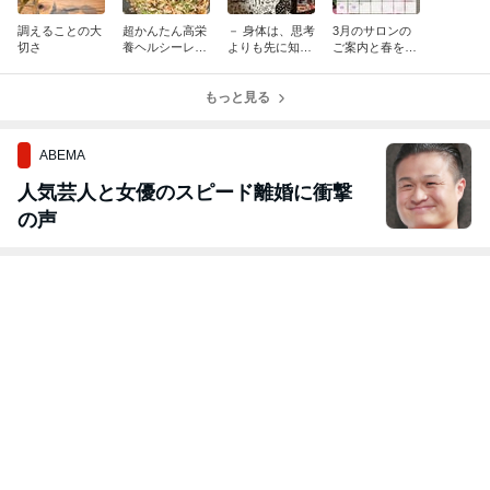
調えることの大
超かんたん高栄
－ 身体は、思考
3月のサロンの
切さ
養ヘルシーレシ
よりも先に知っ
ご案内と春を迎
ピ
ている －
える心構え
もっと見る
ABEMA
人気芸人と女優のスピード離婚に衝撃
の声