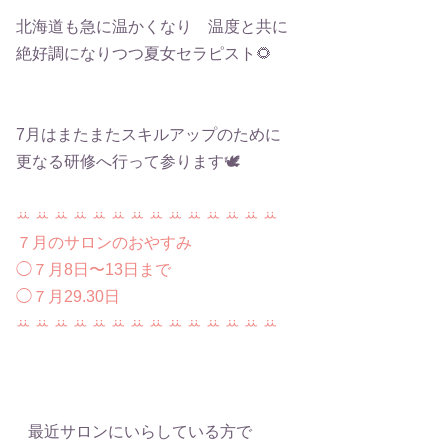
北海道も急に温かくなり 温度と共に
絶好調になりつつ夏女セラピスト🌻
7月はまたまたスキルアップのために
更なる研修へ行って参ります🕊️
ꕁ ꕁ ꕁ ꕁ ꕁ ꕁ ꕁ ꕁ ꕁ ꕁ ꕁ ꕁ ꕁ ꕁ
７月のサロンのおやすみ
◯７月8日〜13日まで
◯７月29.30日
ꕁ ꕁ ꕁ ꕁ ꕁ ꕁ ꕁ ꕁ ꕁ ꕁ ꕁ ꕁ ꕁ ꕁ
最近サロンにいらしている方で