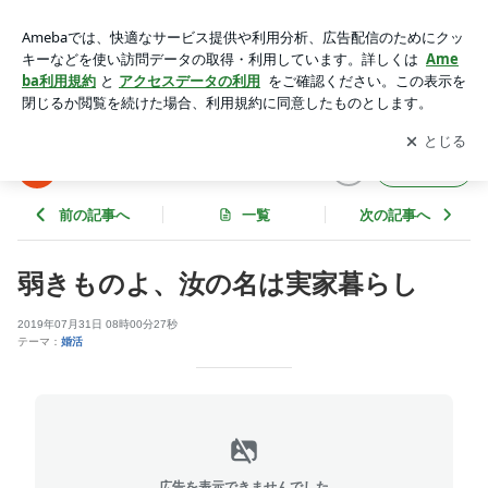
弱きものよ、汝の名は実家暮らし | 結婚物語。ブログ
アプリをダウンロードして
ブログの更新通知
を受け取りまし
開く
ょう。
結婚物語。ブログ
フォロー
前の記事へ
一覧
次の記事へ
弱きものよ、汝の名は実家暮らし
2019年07月31日 08時00分27秒
テーマ：
婚活
広告を表示できませんでした