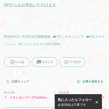
HPからもお求めいただけます
#
CIDESCO
#
CIDESCO国際資格
#
アンチエイジング
#
エステテ
ィシャン
#
ヒーリングエステVICTORIA
いいね
コメント
リブログ
7
記事を報告する
記事をシェア
前の記事
次の記事
メキシカンフードCarlitos☆
５４海外SPAリサーチ♬マウ
気に入ったらフォロー
おいしかった♪アメリカ カ
イ島ワイレア☆フェアモント
リフォルニア州サンタバーバ
ケアラニホテル内SPAでロミ
会員登録は不要です
ラ♬
ロミマッサージ