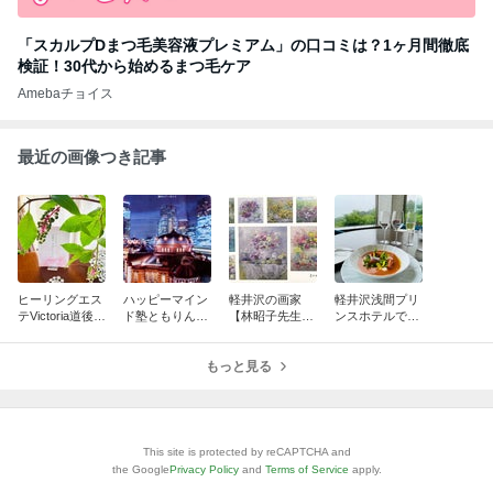
「スカルプDまつ毛美容液プレミアム」の口コミは？1ヶ月間徹底
検証！30代から始めるまつ毛ケア
Amebaチョイス
最近の画像つき記事
ヒーリングエス
ハッピーマイン
軽井沢の画家
軽井沢浅間プリ
テVictoria道後で
ド塾ともりんの
【林昭子先生】
ンスホテルで温
癒しのフェイシ
【ゆったリッチ
の展覧会☆中軽
泉＆フレンチプ
ャル至福タイム
引寄せトーク】
井沢ギャラリー
リフィックスラ
☆
おしゃべりがと
もっと見る
桂＆八十二長野
ンチ♬Enjoyヾ
まらない？！
銀行
(≧▽≦)ﾉ
（笑）
This site is protected by reCAPTCHA and
the Google
Privacy Policy
and
Terms of Service
apply.