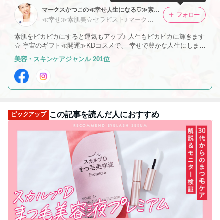
マークスかつこの≪幸せ人生になる♡≫素肌美☆ヒーリングフェイシャル☆
フォロー
≪幸せ≫素肌美☆セラピスト♪マークスかつこ☆Victoria広尾・軽井沢・松山
素肌をピカピカにすると運気もアップ♪ 人生もピカピカに輝きます
☆ 宇宙のギフト≪開運≫KDコスメで、 幸せで豊かな人生にしまし
ょう♪
美容・スキンケアジャンル 201位
この記事を読んだ人におすすめ
ピックアップ