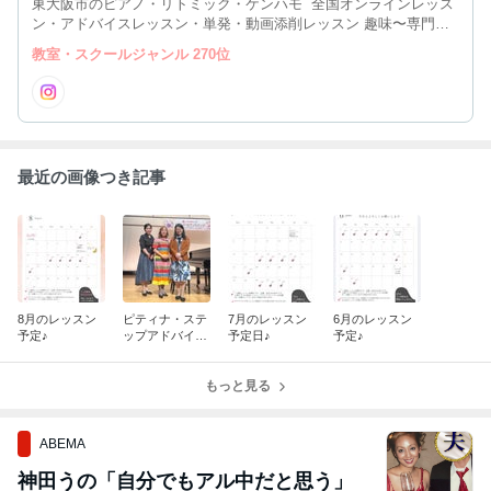
東大阪市のピアノ・リトミック・ケンハモ 全国オンラインレッス
ン・アドバイスレッスン・単発・動画添削レッスン 趣味〜専門を
志す方／基礎力をつけたい方 楽しくピアノを弾きたい方・奏法を
教室・スクールジャンル 270位
正しく学びたい方 大阪市、奈良県、兵庫県、京都、名古屋からも
通われています
最近の画像つき記事
8月のレッスン
ピティナ・ステ
7月のレッスン
6月のレッスン
予定♪
ップアドバイザ
予定日♪
予定♪
ーで福岡へ伺い
ました♪
もっと見る
ABEMA
神田うの「自分でもアル中だと思う」