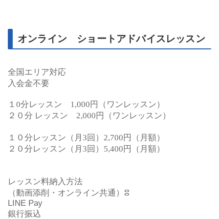
オンライン ショートアドバイスレッスン
全国エリア対応
入会金不要
１
0
分レッスン
1,000
円（ワンレッスン）
２０分
レッスン
2,000
円（ワンレッスン）
１０分レッスン（月
3
回）
2,700
円（月額）
２０分レッスン（月
3
回）
5,400
円（月額）
レッスン料納入方法
（動画添削・オンライン共通）ⵓ
LINE Pay
銀行振込