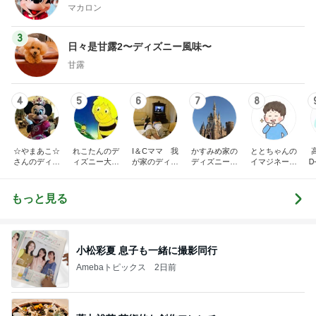
マカロン
3
日々是甘露2〜ディズニー風味〜
甘露
4
5
6
7
8
☆やまあこ☆
れこたんのデ
I＆Cママ 我
かすみめ家の
ととちゃんの
さんのディズ
ィズニー大好
が家のディズ
ディズニー大
イマジネーシ
Ꭰ
ニー日記
き♡孫4人
ニー♡ブログ
好き遠方組的
ョンタイム
ディズニー生
活
もっと見る
小松彩夏 息子も一緒に撮影同行
Amebaトピックス
2日前