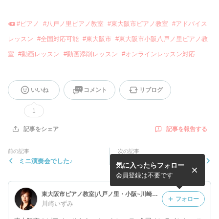
#
ピアノ
#
八戸ノ里ピアノ教室
#
東大阪市ピアノ教室
#
アドバイス
レッスン
#
全国対応可能
#
東大阪市
#
東大阪市小阪八戸ノ里ピアノ教
室
#
動画レッスン
#
動画添削レッスン
#
オンラインレッスン対応
いいね
コメント
リブログ
1
記事を報告する
記事をシェア
前の記事
次の記事
ミニ演奏会でした♪
皆さんがんばっています♪
気に入ったらフォロー
会員登録は不要です
東大阪市ピアノ教室|八戸ノ里・小阪~川崎ピアノ教室
フォロー
川崎いずみ