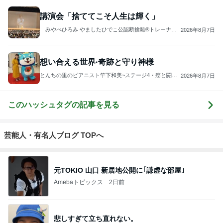
講演会「捨ててこそ人生は輝く」
みやべひろみ やましたひでこ公認断捨離®トレーナ
2026年8月7日
ー
想い合える世界·奇跡と守り神様
とんちの里のピアニスト竿下和美~ステージ4・癌と闘う
2026年8月7日
ピアニスト~
このハッシュタグの記事を見る
芸能人・有名人ブログ TOPへ
元TOKIO 山口 新居地公開に｢謙虚な部屋｣
Amebaトピックス
2日前
悲しすぎて立ち直れない。