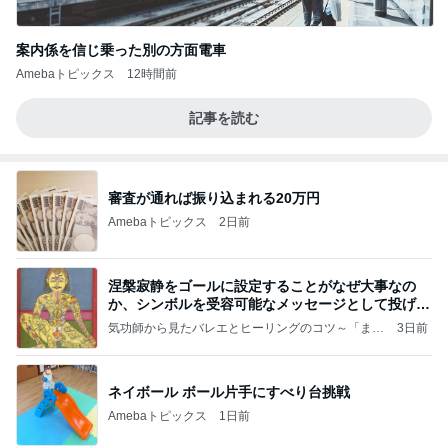
案内係を信じ乗った別の方面電車
Amebaトピックス
12時間前
記事を読む
審査が通れば振り込まれる20万円
Amebaトピックス
2日前
涅槃寂静をゴールに設定することがなぜ大事なの
か、シンボルを受容可能なメッセージとして投げる
ことが
気功師から見たバレエとヒーリングのコツ～「まと
3日前
いのば」ブログ
ネイボール ボール片手にすべり台挑戦
Amebaトピックス
1日前