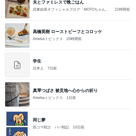
夫とファミレスで晩ごはん
武東由美オフィシャルブログ「MOTOちゃんと
21時間前
のはっぴぃな毎日」Powered by Ameba
高橋英樹 ローストビーフとコロッケ
Amebaトピックス
20時間前
学生
日本人
7日前
真琴つばさ 被災地へ心からの祈り
Amebaトピックス
1日前
同じ夢
四コマ戦士 パパ戦記
10日前