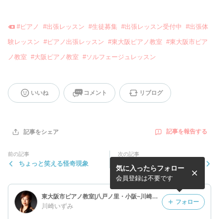
#
ピアノ
#
出張レッスン
#
生徒募集
#
出張レッスン受付中
#
出張体
験レッスン
#
ピアノ出張レッスン
#
東大阪ピアノ教室
#
東大阪市ピア
ノ教室
#
大阪ピアノ教室
#
ソルフェージュレッスン
いいね
コメント
リブログ
記事を報告する
記事をシェア
前の記事
次の記事
ちょっと笑える怪奇現象
放課後の音楽室・そよかぜ・
気に入ったらフォロー
悲歌（エレジー）クロスリズ
ムの動画♪15秒リレー企画中
会員登録は不要です
東大阪市ピアノ教室|八戸ノ里・小阪~川崎ピアノ教室
フォロー
川崎いずみ