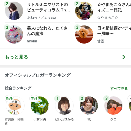
ログ
2
2
リトルミニマリストの
☆やまあこ☆さん
ビューティコラム The
ィズニー日記
little minimalist's bea
あねっさ／anessa
☆やまあこ☆
uty colum
3
3
美人になれる、たくさ
日々是甘露2〜デ
んの魔法
ー風味〜
hiromi
甘露
もっと見る
オフィシャルブロガーランキング
総合ランキング
すべて見る
1
2
3
市川團十郎白
小林麻央
だいたひかる
桃
クロ
猿