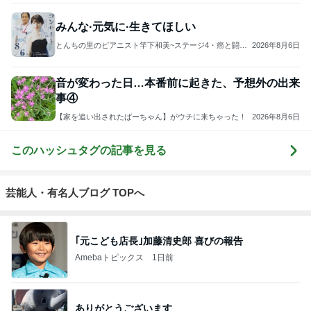
みんな·元気に·生きてほしい
とんちの里のピアニスト竿下和美~ステージ4・癌と闘う
2026年8月6日
ピアニスト~
音が変わった日…本番前に起きた、予想外の出来
事④
【家を追い出されたばーちゃん】がウチに来ちゃった！
2026年8月6日
このハッシュタグの記事を見る
芸能人・有名人ブログ TOPへ
｢元こども店長｣加藤清史郎 喜びの報告
Amebaトピックス
1日前
ありがとうございます