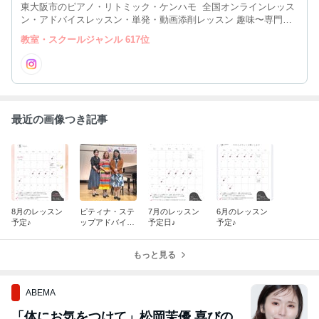
東大阪市のピアノ・リトミック・ケンハモ 全国オンラインレッス
ン・アドバイスレッスン・単発・動画添削レッスン 趣味〜専門を
志す方／基礎力をつけたい方 楽しくピアノを弾きたい方・奏法を
教室・スクールジャンル 617位
正しく学びたい方 大阪市、奈良県、兵庫県、京都、名古屋からも
通われています
最近の画像つき記事
8月のレッスン
ピティナ・ステ
7月のレッスン
6月のレッスン
予定♪
ップアドバイザ
予定日♪
予定♪
ーで福岡へ伺い
ました♪
もっと見る
ABEMA
「体にお気をつけて」松岡茉優 喜びの