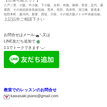
【出張可能エリア】
八戸ノ里、小阪、中小阪、下小阪、永和、布施、御厨、長堂、足代、菱
屋西、
その他近鉄奈良線沿線。
荒本、長田、高井田、深江橋、新喜多、
稲田本町、森河内、新家、西堤、川俣、
その他大阪メトロ中央線沿線。
上記以外ご相談下さい
お問合せはメール˖◛⁺˖又は
LINE友だち追加で
1:1でトークできます･ᴗ･
教室でのレッスンのお問合せ
kawasaki.piano@gmail.com