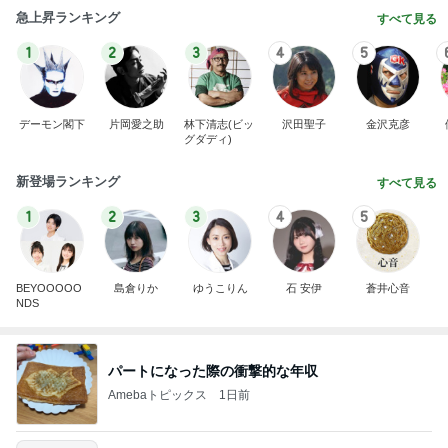
急上昇ランキング
すべて見る
1
2
3
4
5
デーモン閣下
片岡愛之助
林下清志(ビッ
沢田聖子
金沢克彦
グダディ)
新登場ランキング
すべて見る
1
2
3
4
5
BEYOOOOO
島倉りか
ゆうこりん
石 安伊
蒼井心音
NDS
パートになった際の衝撃的な年収
Amebaトピックス
1日前