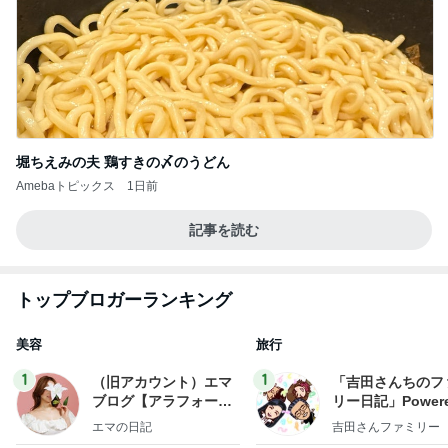
堀ちえみの夫 鶏すきの〆のうどん
Amebaトピックス
1日前
記事を読む
トップブロガーランキング
美容
旅行
1
1
（旧アカウント）エマ
「吉田さんちのフ
ブログ【アラフォー会
リー日記」Powere
社売却セカンドライ
y Ameba 吉田さ
エマの日記
吉田さんファミリー
フ】
ミリーオフィシャ