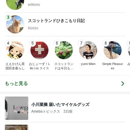
wiltomo
3
スコットランドひきこもり日記
Norizo
4
5
6
7
8
ええかげん英
おじょーず！L
スコットラン
yumi Wien
Simple Pleasur
国田舎暮らし
ife☆in スイス
ドは今日も曇
es
り空
もっと見る
小川菜摘 届いたマイケルグッズ
Amebaトピックス
2日前