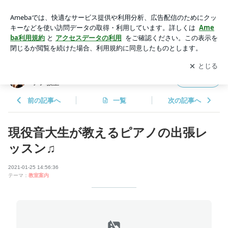
現役音大生が教えるピアノの出張レッスン♫ | 東大阪市ピアノ
教室|八戸ノ里・小阪~川崎ピアノ教室
アプリをダウンロードして
ブログの更新通知
を受け取りまし
開く
ょう。
東大阪市ピアノ教室|八戸ノ里・小阪~川崎ピ
フォロー
アノ教室
前の記事へ
一覧
次の記事へ
現役音大生が教えるピアノの出張レ
ッスン♫
2021-01-25 14:56:36
テーマ：
教室案内