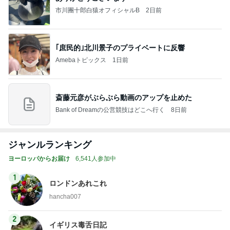
市川團十郎白猿オフィシャルB
2日前
｢庶民的｣北川景子のプライベートに反響
Amebaトピックス
1日前
斎藤元彦がぶらぶら動画のアップを止めた
Bank of Dreamの公営競技はどこへ行く
8日前
ジャンルランキング
ヨーロッパからお届け
6,541人参加中
1
ロンドンあれこれ
hancha007
2
イギリス毒舌日記