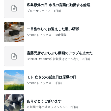
広島原爆の日 市長の言葉に動揺する総理
ブルーサファイア
1日前
一目惚れしてお迎えした黒い琺瑯
Amebaトピックス
10時間前
斎藤元彦がぶらぶら動画のアップを止めた
Bank of Dreamの公営競技はどこへ行く
8日前
モト 亡き父の誕生日は原爆の日
Amebaトピックス
1日前
ありがとうございます
市川團十郎白猿オフィシャルB
2日前