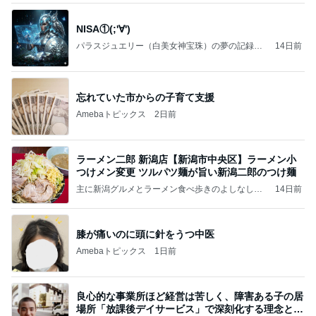
NISA①(;'∀')
パラスジュエリー（白美女神宝珠）の夢の記録
14日前
（続編）
忘れていた市からの子育て支援
Amebaトピックス
2日前
ラーメン二郎 新潟店【新潟市中央区】ラーメン小
つけメン変更 ツルパツ麺が旨い新潟二郎のつけ麺
主に新潟グルメとラーメン食べ歩きのよしなしご
14日前
と
膝が痛いのに頭に針をうつ中医
Amebaトピックス
1日前
良心的な事業所ほど経営は苦しく、障害ある子の居
場所「放課後デイサービス」で深刻化する理念と現