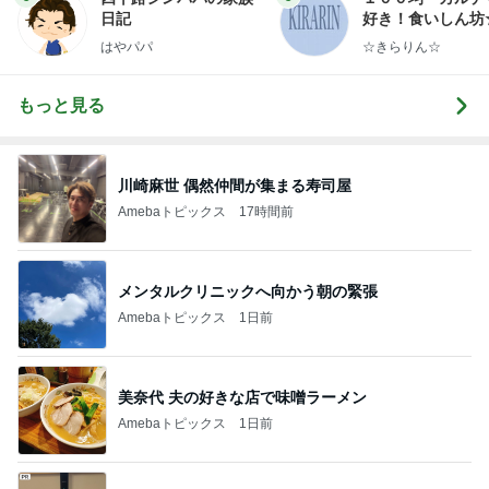
日記
好き！食いしん坊
らりん☆のブログ
はやパパ
☆きらりん☆
もっと見る
川崎麻世 偶然仲間が集まる寿司屋
Amebaトピックス
17時間前
メンタルクリニックへ向かう朝の緊張
Amebaトピックス
1日前
美奈代 夫の好きな店で味噌ラーメン
Amebaトピックス
1日前