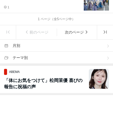
1
1
ページ（全
5
ページ中）
前のページ
次のページ
月別
テーマ別
ABEMA
「体にお気をつけて」松岡茉優 喜びの
報告に祝福の声