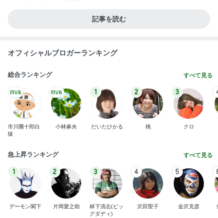
記事を読む
オフィシャルブロガーランキング
総合ランキング
すべて見る
1
2
3
市川團十郎白
小林麻央
だいたひかる
桃
クロ
猿
急上昇ランキング
すべて見る
1
2
3
4
5
デーモン閣下
片岡愛之助
林下清志(ビッ
沢田聖子
金沢克彦
グダディ)