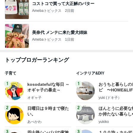
コストコで買って大正解のバター
Amebaトピックス
2日前
美奈代 メンテに来た愛犬姉妹
Amebaトピックス
1日前
トップブロガーランキング
子育て
インテリア&DIY
1
1
kosodatefulな毎日 ～
おうちと暮らしの
オギャ子の暴走～
ピ 〜HOME&LI
オギャ子
yuki (ドキ子）
2
2
日曜日は９時まで寝た
ほんとうに必要な
い。
か持たない暮らし
ep Life Simple
あべかわ
yukiko
ンテリアのきろく
3
3
四十路シンパパの家族
１００均・カルデ