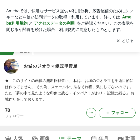
お祭り・行事｜お城のジオラマ鍬匠甲冑屋
アプリをダウンロードして
ブログの更新通知
を受け取りまし
開く
ょう。
ranking
コレクションジャンル
228
お城のジオラマ鍬匠甲冑屋
★「このサイトの画像の無断転載禁止」 私は、お城のジオラマを学術目的に
は作ってません。 その為、スケールや寸法をそれ程、気にしてないのです。
ただ「夢の中で見たような印象に残る・インパクトがあり・ 記憶に残る」 お
城作りをしております。
70
フォロー
フォロワー
人気
画像
テーマ
年月
動画