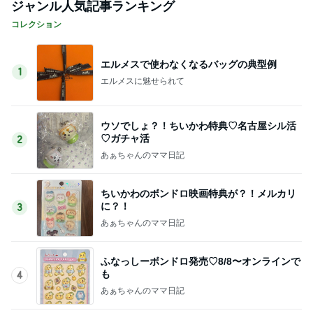
ジャンル人気記事ランキング
コレクション
エルメスで使わなくなるバッグの典型例
1
エルメスに魅せられて
ウソでしょ？！ちいかわ特典♡名古屋シル活
♡ガチャ活
2
あぁちゃんのママ日記
ちいかわのボンドロ映画特典が？！メルカリ
に？！
3
あぁちゃんのママ日記
ふなっしーボンドロ発売♡8/8〜オンラインで
も
4
あぁちゃんのママ日記