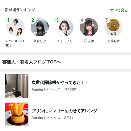
新登場ランキング
すべて見る
1
2
3
4
5
BEYOOOOO
島倉りか
ゆうこりん
石 安伊
蒼井心音
NDS
芸能人・有名人ブログ TOPへ
次世代掃除機がやってきた！！
Amebaトピックス
7時間前
プリンにマンゴーをのせてアレンジ
Amebaトピックス
2日前