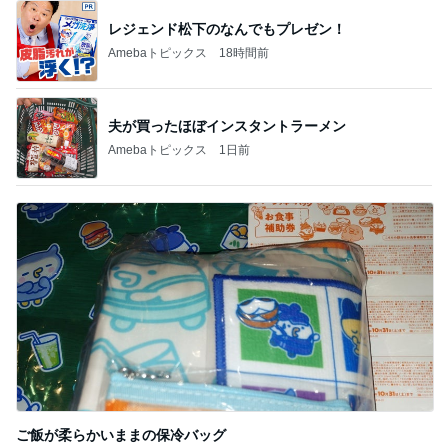
新登場ランキング
すべて見る
1
2
3
4
5
BEYOOOOO
島倉りか
ゆうこりん
石 安伊
蒼井心音
NDS
芸能人・有名人ブログ TOPへ
レジェンド松下のなんでもプレゼン！
Amebaトピックス
18時間前
水虫と診断され3歳息子への心配
Amebaトピックス
1日前