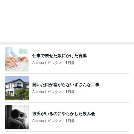
記事を読む
オフィシャルブロガーランキング
総合ランキング
すべて見る
1
2
3
市川團十郎白
小林麻央
だいたひかる
桃
クロ
猿
急上昇ランキング
すべて見る
1
2
3
4
5
デーモン閣下
片岡愛之助
林下清志(ビッ
沢田聖子
金沢克彦
グダディ)