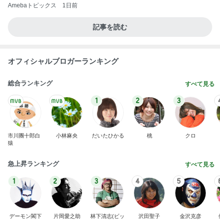
田中健 嬉しい島津亜矢の活躍
Amebaトピックス
2日前
難しくて挫折しそうなフロアタイル
Amebaトピックス
1日前
柏木由紀子 道路の真ん中のソファ
Amebaトピックス
1日前