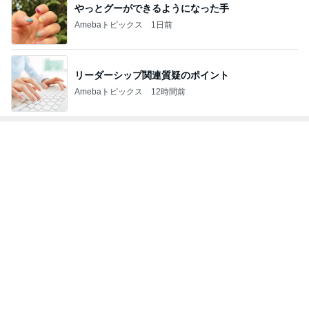
やっとグーができるようになった手
Amebaトピックス
1日前
リーダーシップ関連質疑のポイント
Amebaトピックス
12時間前
トップブロガーランキング
美容
旅行
1
1
（旧アカウント）エマ
「吉田さんちのフ
ブログ【アラフォー会
リー日記」Powere
社売却セカンドライ
y Ameba 吉田さ
エマの日記
吉田さんファミリー
フ】
ミリーオフィシャ
ログ
2
2
リトルミニマリストの
☆やまあこ☆さん
ビューティコラム The
ィズニー日記
little minimalist's bea
あねっさ／anessa
☆やまあこ☆
uty colum
3
3
美人になれる、たくさ
日々是甘露2〜デ