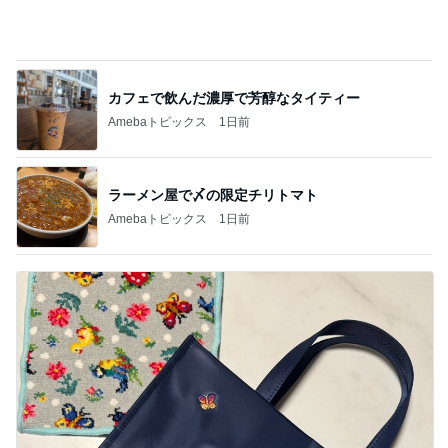
思い通りにならず不穏になった義母
Amebaトピックス
2日前
記事を読む
原田龍二 気ままな愛猫との楽しみ
Amebaトピックス
10時間前
神がかってる掃除機
Amebaトピックス
18時間前