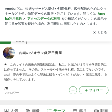
岡山県のお城・完成ジオラマ｜お城のジオラマ鍬匠甲冑屋
アプリをダウンロードして
ブログの更新通知
を受け取りまし
開く
ょう。
ranking
コレクションジャンル
200
お城のジオラマ鍬匠甲冑屋
★「このサイトの画像の無断転載禁止」 私は、お城のジオラマを学術目的に
は作ってません。 その為、スケールや寸法をそれ程、気にしてないのです。
ただ「夢の中で見たような印象に残る・インパクトがあり・ 記憶に残る」 お
城作りをしております。
70
フォロー
フォロワー
人気
画像
テーマ
年月
動画