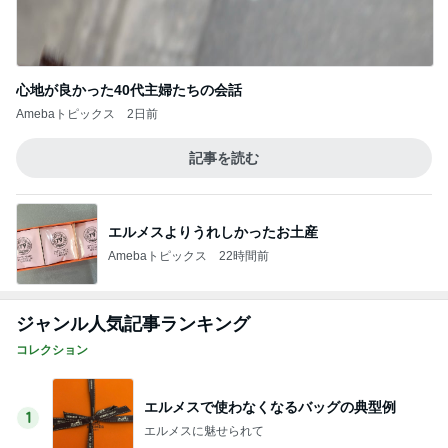
Amebaトピックス
1日前
記事を読む
夫婦喧嘩でマザコンを自白した夫弟
Amebaトピックス
1日前
野沢 バブル時代の仲間と焼肉ランチ
Amebaトピックス
17時間前
娘が小さい時に重宝したフック
Amebaトピックス
1日前
夫が買ってきた段ボールの有効利用