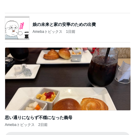
男性陣が戻るまでの私の勉強時間
Amebaトピックス
13時間前
記事を読む
株主優待でお願いしたひとくち大福
Amebaトピックス
12時間前
義母への連絡が必須だった理由
Amebaトピックス
2日前
お寿司屋さんでの10人での食事会
Amebaトピックス
2日前