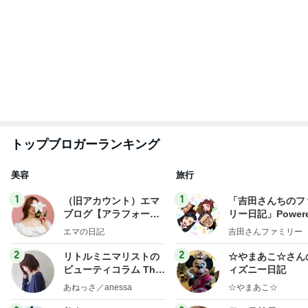
んの魔法
ー風味〜
hiromi
甘露
もっと見る
仕事で痩せた娘にかけた言葉
Amebaトピックス
1日前
開いた口が塞がらないずさんな工事
Amebaトピックス
1日前
彼氏がいるのにやらかした飲み会
Amebaトピックス
1日前