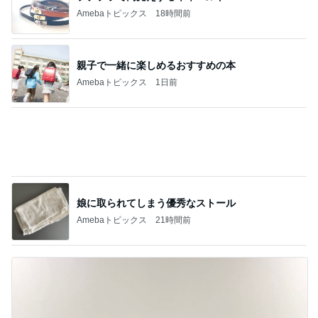
ジャンル人気記事ランキング
コレクション
エルメスで使わなくなるバッグの典型例
1
エルメスに魅せられて
ウソでしょ？！ちいかわ特典♡名古屋シル活
♡ガチャ活
2
あぁちゃんのママ日記
ちいかわのボンドロ映画特典が？！メルカリ
に？！
3
あぁちゃんのママ日記
ふなっしーボンドロ発売♡8/8〜オンラインで
も
4
あぁちゃんのママ日記