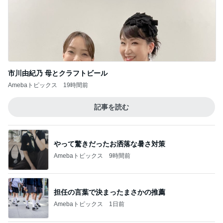
ライブ 浴衣で確定ファンサ！！
5
あずきのブログ
このジャンルの記事をもっと見る
レジェンド松下のなんでもプレゼン！
Amebaトピックス
18時間前
お世話はせず口を出す義姉の言葉
Amebaトピックス
12時間前
脂肪燃焼する珍しいプロテイン
Amebaトピックス
2日前