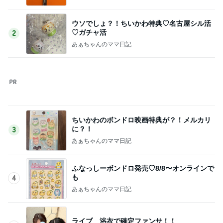
Amebaトピックス
17時間前
撫でられ要員が増え神妙な顔の猫
Amebaトピックス
1日前
記事を読む
かとうかず子 ピーカンの暑い日