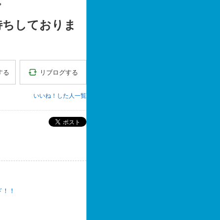
。
待ちしておりま
リブログする
する
いいね！した人一覧
ポスト
ド！！