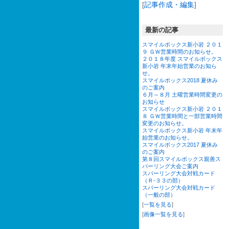
[
記事作成・編集
]
最新の記事
スマイルボックス新小岩 ２０１
９ ＧＷ営業時間のお知らせ。
２０１８年度 スマイルボックス
新小岩 年末年始営業のお知ら
せ。
スマイルボックス2018 夏休み
のご案内
６月～８月 土曜営業時間変更の
お知らせ
スマイルボックス新小岩 ２０１
８ ＧＷ営業時間と一部営業時間
変更のお知らせ。
スマイルボックス新小岩 年末年
始営業のお知らせ。
スマイルボックス2017 夏休み
のご案内
第８回スマイルボックス親善ス
パーリング大会ご案内
スパーリング大会対戦カード
（Ｒ-３３の部）
スパーリング大会対戦カード
（一般の部）
[
一覧を見る
]
[
画像一覧を見る
]