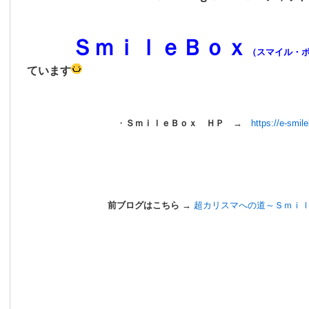
ＳｍｉｌｅＢｏｘ
（スマイル・
ています
・
ＳｍｉｌｅＢｏｘ ＨＰ →
https://e-smil
前ブログはこちら →
超カリスマへの道～Ｓｍｉｌｅ