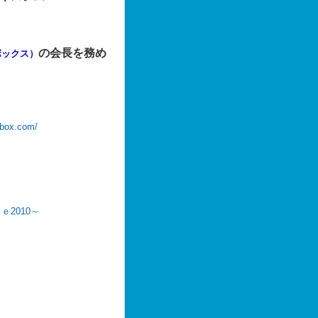
の会長を務め
ボックス）
ebox.com/
2010～