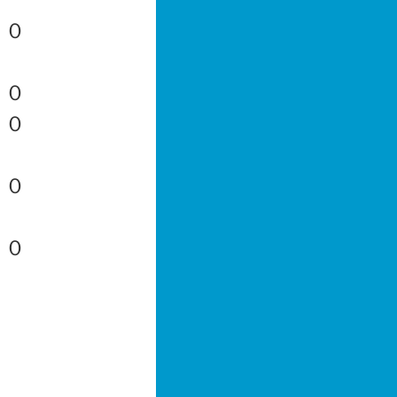
１３：００
１３：００
１３：００
１３：００
１３：００