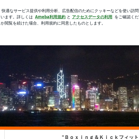
フラダンス
新規登録
ログ
芸能人ブログ
人気ブログ
スマへの道～２０１５
っ越してきました！！どうぞごひいきに！！
“Ｂｏｘｉｎｇ＆Ｋｉｃｋフィットネ