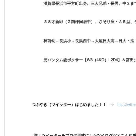
滋賀県長浜市平方町出身。三人兄弟・長男。中３まで
３８才新郎（２猫様同居中）、さそり座・ＡＢ型、ラー
神前幼→長浜小→長浜西中→大垣日大高→日大・法・
元バンタム級ボクサー【W8（4KO）L2D4】＆宮田ジ
つぶやき（ツイッター）はじめました！！
⇒
http://twit
注：ツイッターをブログ形式にしたツイログだとこんな