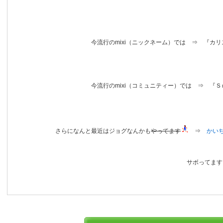
今流行のmixi（ニックネーム）では ⇒ 『カリスマ
今流行のmixi（コミュニティー）では ⇒ 『Ｓｍｉｌ
さらになんと最近はジョグなんかも
やってます
⇒
かい
サボってます