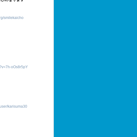
org/smilekaicho
h?v=7h-oOs8r5pY
/user/karisuma30