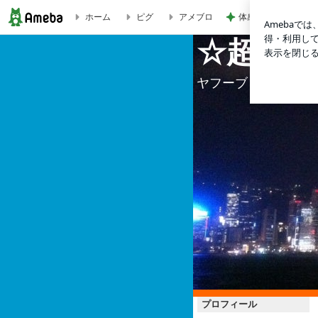
体感を信じて諦めた
ホーム
ピグ
アメブロ
☆超カリスマへの道～２０１５～☆
☆超カリ
ヤフーブログから引
プロフィール