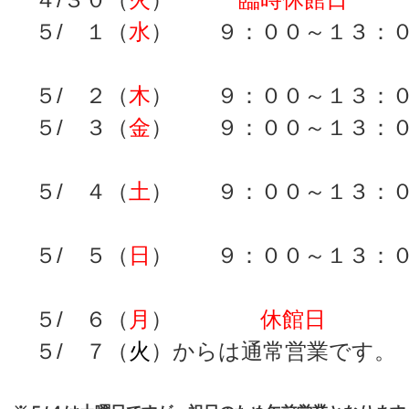
４/３０（
火
）
臨時休館日
５/ １（
水
） ９：００～
５/ ２（
木
） ９：００～
５/ ３（
金
） ９：００～
５/ ４（
土
） ９：００～
５/ ５（
日
） ９：００～
５/ ６（
月
）
休館日
５/ ７（
火
）からは通常営業です。