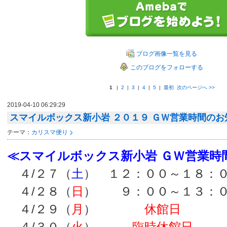
ブログ画像一覧を見る
このブログをフォローする
1
|
2
|
3
|
4
|
5
|
最初
次のページへ
>>
2019-04-10 06:29:29
スマイルボックス新小岩 ２０１９ ＧＷ営業時間のお
テーマ：
カリスマ便り
≪スマイルボックス新小岩 ＧＷ営業時
４/２７（
土
） １２：００～１８
４/２８（
日
） ９：００～
４/２９（
月
）
休館日