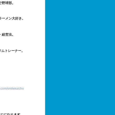
野球部。
メン大好き。
経営法。
ムトレーナー。
ter.com/smilekaicho
感じになります