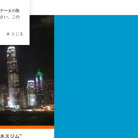
イン
～☆
スジム”