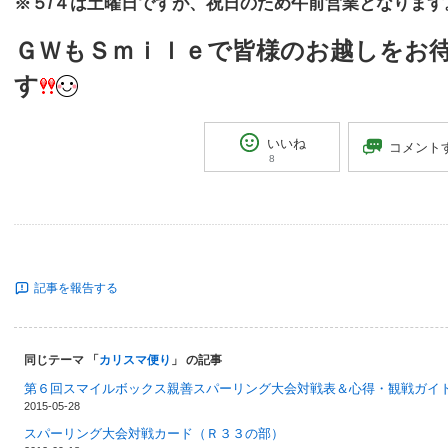
※５/４は土曜日ですが、祝日のため午前営業となります
ＧＷもＳｍｉｌｅで皆様のお越しをお
す
いいね
コメント
8
記事を報告する
同じテーマ 「
カリスマ便り
」 の記事
第６回スマイルボックス親善スパーリング大会対戦表＆心得・観戦ガイ
2015-05-28
スパーリング大会対戦カード（Ｒ３３の部）