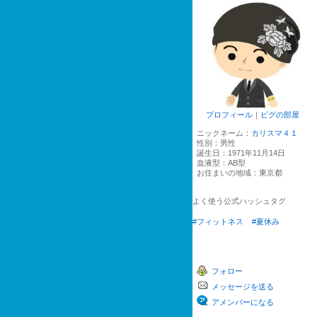
プロフィール
｜
ピグの部屋
ニックネーム：
カリスマ４１
性別：
男性
誕生日：
1971年11月14日
血液型：
AB型
お住まいの地域：
東京都
よく使う公式ハッシュタグ
#フィットネス
#夏休み
フォロー
メッセージを送る
アメンバーになる