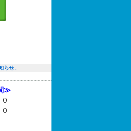
知らせ。
間≫
：００
１３：００