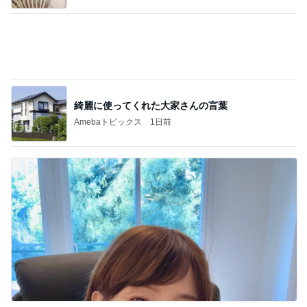
アグネス 2サイトで行った生配信
Amebaトピックス
1日前
記事を読む
スーパーで初めて見た話題の商品
Amebaトピックス
2日前
次世代掃除機がやってきた！！
Amebaトピックス
17時間前
かとうかず子 ピーカンの暑い日
Amebaトピックス
1日前