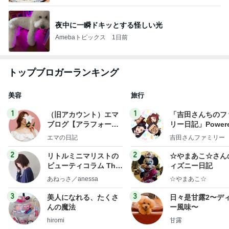
夜中に一瞬ドキッとする怪しい光
Amebaトピックス
1日前
トップブロガーランキング
美容
旅行
1
1
（旧アカウント）エマ
「吉田さんちのフ
ブログ【アラフォー会
リー日記」Powere
社売却セカンドライ
y Ameba 吉田さ
エマの日記
吉田さんファミリー
フ】
ミリーオフィシャ
ログ
2
2
リトルミニマリストの
☆やまあこ☆さん
ビューティコラム The
ィズニー日記
little minimalist's bea
あねっさ／anessa
☆やまあこ☆
uty colum
3
3
美人になれる、たくさ
日々是甘露2〜デ
んの魔法
ー風味〜
hiromi
甘露