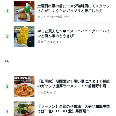
土曜日出勤の前にコメダ珈琲店にてスタッフ
さんが引くくらいガッツリと腹ごしらえ
1
アッキーのデカ盛りライフ
やっと買えた〜❤️コストコハニーグローパイ
ンと俺ん家のとうきび
2
道産子どすどす！
【山岡家】期間限定！暑い夏にスタミナ補給
のガッツリ濃厚ラーメン！！〜前橋野中店さ
3
ん〜
デカ盛りんぐ
【ラーメン】全部のせ醤油 大盛@和風中華
そば一色HITOIRO 愛知県西尾市
4
『やすたろう』的 食の備忘録
かっぱ寿司平日(得)メニューと大人気「道の
駅村田」へ
5