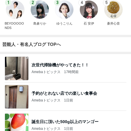
1
2
3
4
5
BEYOOOOO
島倉りか
ゆうこりん
石 安伊
蒼井心音
NDS
芸能人・有名人ブログ TOPへ
次世代掃除機がやってきた！！
Amebaトピックス
17時間前
予約がとれない店での楽しい食事会
Amebaトピックス
1日前
誕生日に頂いた500g以上のマンゴー
Amebaトピックス
1日前