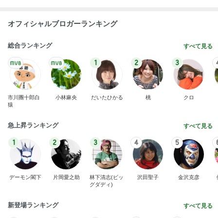
オフィシャルブロガーランキング
総合ランキング
すべて見る
1
2
3
市川團十郎白
小林麻央
だいたひかる
桃
クロ
猿
急上昇ランキング
すべて見る
1
2
3
4
5
デーモン閣下
片岡愛之助
林下清志(ビッ
沢田聖子
金沢克彦
グダディ)
新登場ランキング
すべて見る