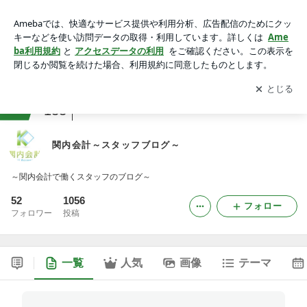
関内会計～スタッフブログ～
アプリをダウンロードして
ブログの更新通知
を受け取りまし
開く
ょう。
ranking
会社・広報ジャンル
133
関内会計～スタッフブログ～
～関内会計で働くスタッフのブログ～
52
1056
フォロー
フォロワー
投稿
一覧
人気
画像
テーマ