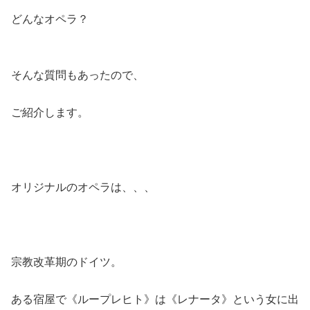
どんなオペラ？
そんな質問もあったので、
ご紹介します。
オリジナルのオペラは、、、
宗教改革期のドイツ。
ある宿屋で《ループレヒト》は《レナータ》という女に出