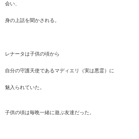
会い、
身の上話を聞かされる。
レナータは子供の頃から
自分の守護天使であるマディエリ（実は悪霊）に
魅入られていた。
子供の頃は毎晩一緒に遊ぶ友達だった。