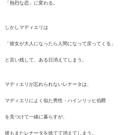
「熱烈な恋」に変わる。
しかしマディエリは
「彼女が大人になったら人間になって戻ってくる」
と言い残して、ある日消えてしまう。
マディエリが忘れられないレナータは、
マディエリによく似た男性・ハインリッヒ伯爵
を見つけて一緒に暮らすが、
彼もまたレナータを捨てて消えてしまう。