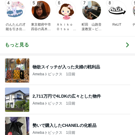
4
5
6
7
8
のんたんの才
東京都府中市
Ａｋｉｋｏ
町田 山路音
ReLIT
能を引き出す
四谷の高木久
Ｏｔｓｕ ピ
楽教室～ピア
ピアノレッス
美子ピアノ教
アノプログ
ノ・ソルフェ
ン｜練習ノウ
室のブログ
ージュ・リト
ハウ発信＆ア
ミック
もっと見る
レンジ楽譜販
売中【山梨】
物欲スイッチが入った夫婦の戦利品
Amebaトピックス
1日前
2,711万円で4LDKの広々とした物件
Amebaトピックス
1日前
勢いで購入したCHANELの化粧品
Amebaトピックス
1日前