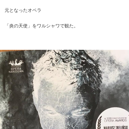
元となったオペラ
「炎の天使」をワルシャワで観た。