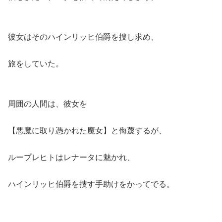
彼女はそのハインリッヒ伯爵を捜し求め、
旅をしていた。
周囲の人間は、彼女を
【悪魔に取り憑かれた魔女】と侮蔑するが、
ループレヒトはレナータに魅かれ、
ハインリッヒ伯爵を捜す手助けをかってでる。