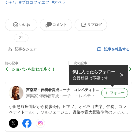
シャワ
#
プロコフィエフ
#
オペラ
いいね
コメント
リブログ
21
記事を報告する
記事をシェア
前の記事
次の記事
ショパンを訪ねて歩く！
ショパンの曲が流れるベンチ
気に入ったらフォロー
会員登録は不要です
声楽家・伴奏者育成コーチ コレペティトール香川紀恵
フォロー
声楽家 伴奏者育成コーチ コレペティトール香川紀恵
小田急線座間駅から徒歩8分。ピアノ、オペラ（声楽、伴奏、コレ
ペティトール）、ソルフェージュ、資格や音大受験準備のレッス
ン、そして演奏活動をしています。