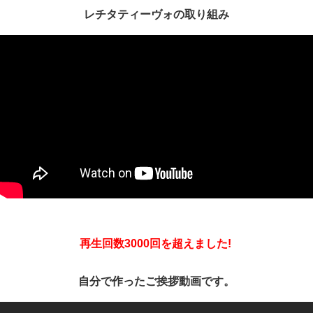
レチタティーヴォの取り組み
再生回数3000回を超えました!
自分で作ったご挨拶動画です。