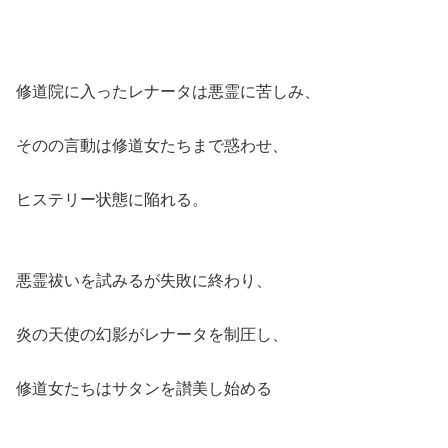
修道院に入ったレナータは悪霊に苦しみ、
そのの言動は修道女たちまで惑わせ、
ヒステリー状態に陥れる。
悪霊祓いを試みるが失敗に終わり、
炎の天使の幻影がレナータを制圧し、
修道女たちはサタンを讃美し始める