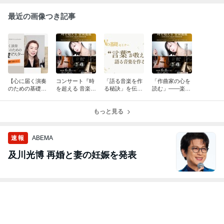
最近の画像つき記事
【心に届く演奏
コンサート『時
「語る音楽を作
「作曲家の心を
のための基礎マ
を超える 音楽遺
る秘訣」を伝え
読む」——楽譜
スター】第5期
産』が終わりま
る2日間
の向こうにあ
受講生募集のお
した
る“命”の火を灯
知らせ
もっと見る
すために
速報
ABEMA
及川光博 再婚と妻の妊娠を発表