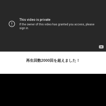
再生回数2000回を超えました！