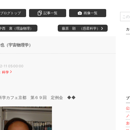
ブログトップ
記事一覧
画像一覧
中西 襄（理論物理）
藤原 顕 （惑星科学）
カ
卓也（宇宙物理学）
2-11 05:00:00
：
科学
 科学カフェ京都 第６９回 定例会 ◆◆
ブ
公
ノ
京