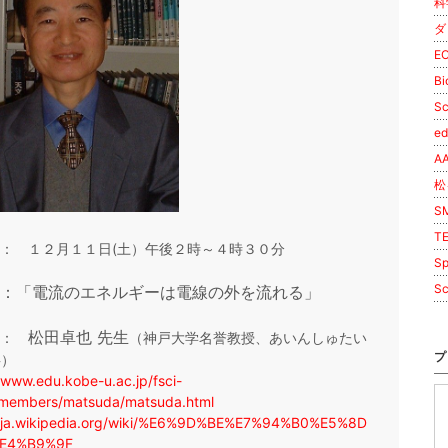
科
ダ
E
Bi
Sc
ed
A
松
S
T
： １２月１１日(土）午後２時～４時３０分
Sp
Sc
：「電流のエネルギーは電線の外を流れる」
松田卓也 先生
供：
（神戸大学名誉教授、あいんしゅたい
プ
事）
/www.edu.kobe-u.ac.jp/fsci-
/members/matsuda/matsuda.html
//ja.wikipedia.org/wiki/%E6%9D%BE%E7%94%B0%E5%8D
E4%B9%9F