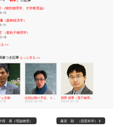
ーマ 「
科学
」 の記事
介（物性物理学、大学教育論）
6-15
吉彌（森林経済学）
5-11
宏 （素粒子物理学）
3-16
る >>
画像つき記事
もっと見る >>
フェ京都
次回以降の予定、イベント関係
西野 朋季（電子物理工学）
0-14
2024-10-10
2024-07-13
中西 襄（理論物理）
藤原 顕 （惑星科学）