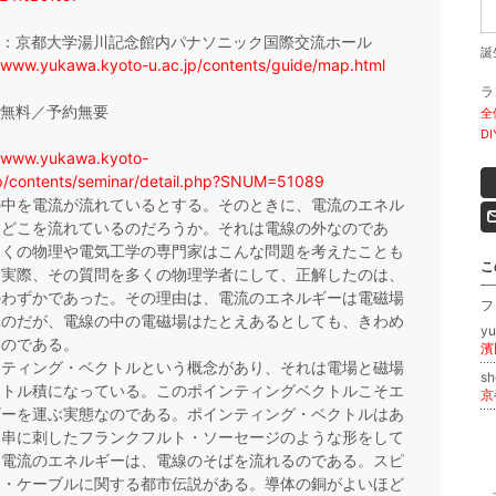
場：京都大学湯川記念館内パナソニック国際交流ホール
誕
//www.yukawa.kyoto-u.ac.jp/contents/guide/map.html
ラ
加無料／予約無要
全
D
//www.yukawa.kyoto-
jp/contents/seminar/detail.php?SNUM=51089
の中を電流が流れているとする。そのときに、電流のエネル
はどこを流れているのだろうか。それは電線の外なのであ
多くの物理や電気工学の専門家はこんな問題を考えたことも
こ
。実際、その質問を多くの物理学者にして、正解したのは、
のわずかであった。その理由は、電流のエネルギーは電磁場
フ
ぶのだが、電線の中の電磁場はたとえあるとしても、きわめ
y
いのである。
濱
ンティング・ベクトルという概念があり、それは電場と磁場
sh
クトル積になっている。このポインティングベクトルこそエ
京
ギーを運ぶ実態なのである。ポインティング・ベクトルはあ
も串に刺したフランクフルト・ソーセージのような形をして
。電流のエネルギーは、電線のそばを流れるのである。スピ
ー・ケーブルに関する都市伝説がある。導体の銅がよいほど