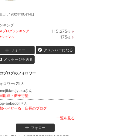
生日：
1962年10月14日
ンキング
115,275
体ブログランキング
位
↑
ラ
175
IYジャンル
位
↑
ン
ラ
キ
ン
ン
キ
フォロー
アメンバーになる
グ
ン
上
グ
メッセージを送る
昇
上
昇
のブログのフォロワー
ォロワー:
71
人
umejikkoujyukuさん
田龍郎・夢実行塾
op-bebedollさん
都べべどーる 店長のブログ
一覧を見る
フォロー