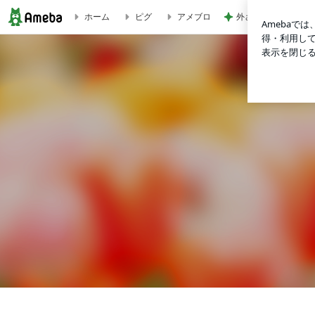
ホーム
ピグ
アメブロ
外さっくり中ふんわ
松田卓也（宇宙物理学） | 科学カフェ京都（特定非営利活動