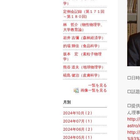
学）
定例会記録（第１７１回
～第１８０回)
林 哲介（物性物理学、
大学教育論）
岩井 吉彌（森林経済学）
的場 輝佳（食品科学）
坂本 宏 （素粒子物理
学）
熊谷 道夫（地球物理学）
椛島 健治（皮膚科学）
□日時
一覧を見る
画像一覧を見る
□話題
月別
□提
ん理
2024年10月 ( 2 )
http:/
2024年07月 ( 1 )
astro
2024年06月 ( 2 )
http:
2024年05月 ( 1 )
%93%