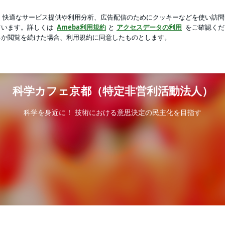
りなビスケット
芸能人ブログ
人気ブログ
新規登録
法人）
科学カフェ京都（特定非営利活動法人）
科学を身近に！ 技術における意思決定の民主化を目指す