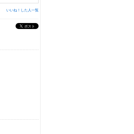
0
3
いいね！した人一覧
5
7
さ
ん
ポスト
)
migikataoretaのブログ
(
b
y
m
i
g
i
k
a
t
a
o
r
e
t
a
さ
ん
)
みっのブログ
(
b
y
m