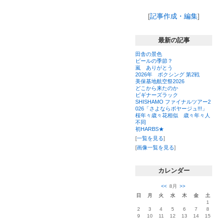
キ
ラ
ン
ン
グ
キ
[
記事作成・編集
]
上
ン
昇
グ
上
最新の記事
昇
田舎の景色
ビールの季節？
嵐 ありがとう
2026年 ボクシング 第2戦
美保基地航空祭2026
どこから来たのか
ビギナーズラック
SHISHAMO ファイナルツアー2
026「さよならボヤージュ!!!」
桜年々歳々花相似 歳々年々人
不同
初HARBS★
[
一覧を見る
]
[
画像一覧を見る
]
カレンダー
<<
8月
>>
日
月
火
水
木
金
土
1
2
3
4
5
6
7
8
9
10
11
12
13
14
15