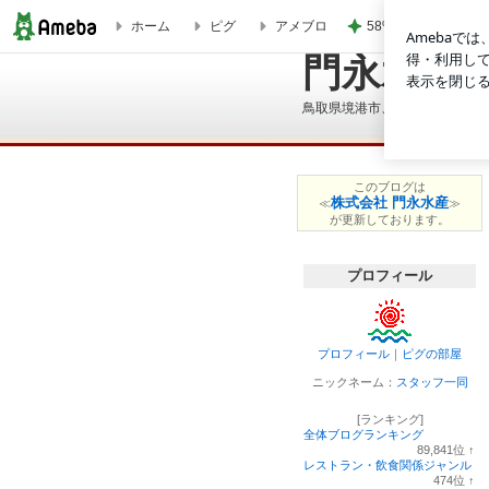
58%オフで買える
ホーム
ピグ
アメブロ
門永水産
門永水産スタッフブログ
鳥取県境港市、日本海を望む日
このブログは
株式会社 門永水産
≪
≫
が更新しております。
プロフィール
プロフィール
｜
ピグの部屋
ニックネーム：
スタッフ一同
[ランキング]
全体ブログランキング
89,841
位
↑
ラ
レストラン・飲食関係ジャンル
ン
474
位
↑