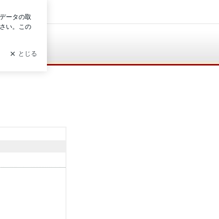
ログイン
こ
の
ブ
ロ
グ
の
フ
ォ
ロ
ワ
ー
フォロー
こ
の
ブ
ロ
グ