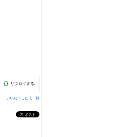
y
m
u
t
a
r
o
-
s
e
r
i
さ
ん
)
小春日和☆
(
b
y
リブログする
y
u
k
いいね！した人一覧
k
y
c
0
ポスト
2
1
7
さ
ん
)