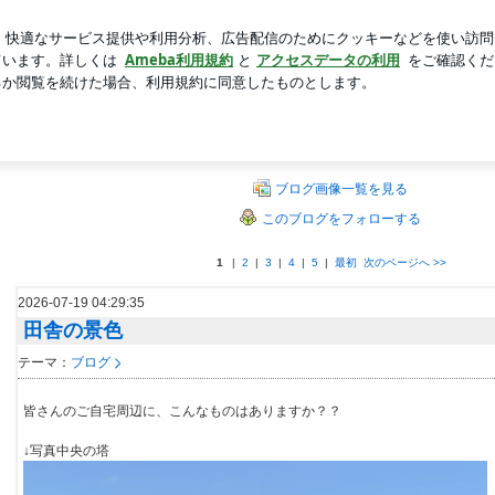
豪華すぎるセット
新規登録
芸能人ブログ
人気ブログ
スタッフブログ
本有数の漁港よりお届けしております。
ブログ画像一覧を見る
このブログをフォローする
1
|
2
|
3
|
4
|
5
|
最初
次のページへ
>>
2026-07-19 04:29:35
田舎の景色
テーマ：
ブログ
皆さんのご自宅周辺に、こんなものはありますか？？
↓写真中央の塔