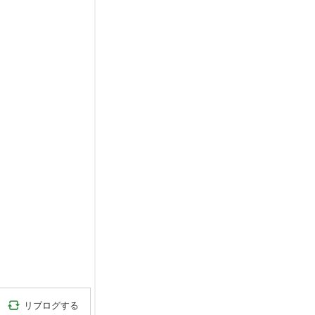
c
さ
ん
)
ソフトクリーム社長の独り言
(
b
y
a
m
e
b
a
s
q
u
e
さ
ん
)
９０％オフ ◆１円 ペルシャ絨毯◆
(
b
y
g
a
b
b
e
h
リブログする
-
2