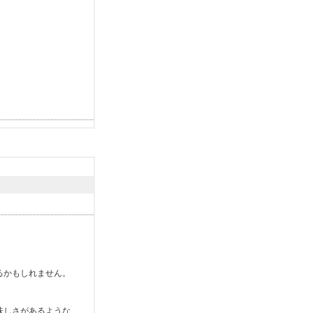
c
k
-
3
4
5
さ
ん
)
めざそう！ワインの資格｜ワイン受験のための「葡
(
b
y
r
e
i
n
a
-
l
o
v
i
n
g
さ
ん
るかもしれません。
)
ｋｅｙｓｕｎのブログ
(
b
さがあるような...
y