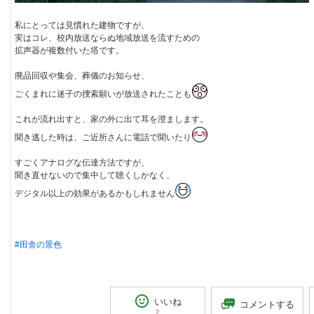
私にとっては見慣れた建物ですが、
実はコレ、校内放送ならぬ地域放送を流すための
拡声器が複数付いた塔です。
廃品回収や集会、葬儀のお知らせ、
ごくまれに迷子の捜索願いが放送されたことも
これが流れ出すと、家の外に出て耳を澄まします。
聞き逃した時は、ご
近所さんに電話で聞いたり
すごくアナログな伝達方法ですが、
聞き直せないので集中して聴くしかなく、
デジタル以上の効果があるかもしれません
#田舎の景色
いいね
コメントする
2