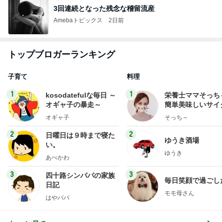
3回連続となった残念な稽留流産
Amebaトピックス
2日前
トップブロガーランキング
子育て
料理
1
1
kosodatefulな毎日 ～
栄養士ママそっち
オギャ子の暴走～
簡単美味しいサイ
献立
オギャ子
そっち～
2
2
日曜日は９時まで寝た
ゆうき酒場
い。
ゆうき
あべかわ
3
3
四十路シンパパの家族
毎日笑顔で過ごし
日記
モモ母さん
はやパパ