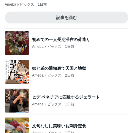
Amebaトピックス
1日前
記事を読む
初めての一人長期滞在の荷造り
Amebaトピックス
1日前
姉と弟の通知表で天国と地獄
Amebaトピックス
2日前
ヒデ ベネチアに匹敵するジェラート
Amebaトピックス
1日前
文句なしに美味いお刺身定食
Amebaトピックス
1日前