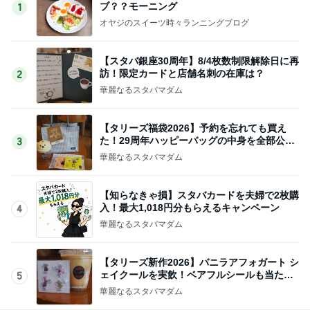
ブ？？モーニング
1
オヤジのスイーツ時々ランニングブログ
【スタバ銀座30周年】8/4枚数制限解除日に再
訪！限定カードと店舗名刺の在庫は？
2
華麗なるスタバマダム
【タリーズ福袋2026】予約を忘れても買え
た！29周年ハッピーバッグの中身を全部公開
3
8/5～
華麗なるスタバマダム
【知らなきゃ損】スタバカードを夫婦で2枚購
入！最大1,018円分もらえるキャンペーン
4
華麗なるスタバマダム
【タリーズ新作2026】バニラアフォガート シ
ェイクールを実飲！ベアフルシールも当たっ
5
た！
華麗なるスタバマダム