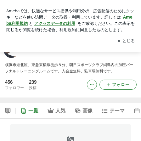
綱島の加圧トレーニングジム
アプリをダウンロードして
ブログの更新通知
を受け取りまし
開く
ょう。
綱島の加圧トレーニングジム
横浜市港北区、東急東横線徒歩８分、朝日スポーツクラブ綱島内の加圧パー
ソナルトレーニングルームです。入会金無料、駐車場無料です。
456
239
フォロー
フォロワー
投稿
一覧
人気
画像
テーマ