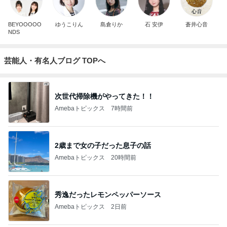
BEYOOOOO
ゆうこりん
島倉りか
石 安伊
蒼井心音
NDS
芸能人・有名人ブログ TOPへ
次世代掃除機がやってきた！！
Amebaトピックス
7時間前
2歳まで女の子だった息子の話
Amebaトピックス
20時間前
秀逸だったレモンペッパーソース
Amebaトピックス
2日前