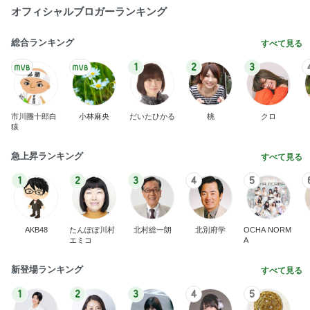
オフィシャルブロガーランキング
総合ランキング
すべて見る
1
2
3
市川團十郎白
小林麻央
だいたひかる
桃
クロ
猿
急上昇ランキング
すべて見る
1
2
3
4
5
AKB48
たんぽぽ川村
北村総一朗
北別府学
OCHA NORM
エミコ
A
新登場ランキング
すべて見る
1
2
3
4
5