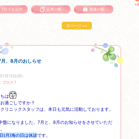
※
ブログトップ
記事一覧
画像一覧
次ページ
>>
7月、8月のおしらせ
07月13日(月)
：
ブログ
にちは
がお過ごしですか？
いクリニックスタッフは、本日も元気に活動しております。
中盤になりました。7月と、8月のお知らせをさせていただ
す。
0日(月)海の日は休診
です。