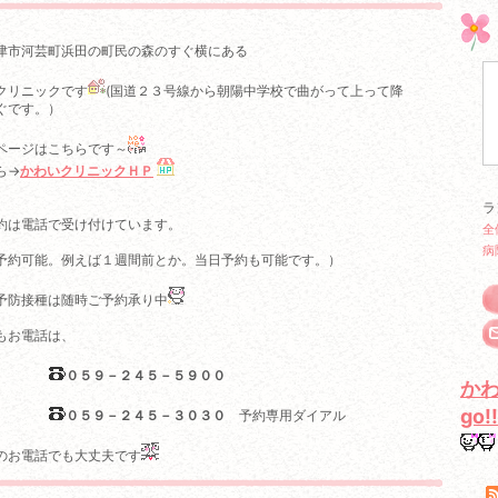
津市河芸町浜田の町民の森のすぐ横にある
クリニックです
(国道２３号線から朝陽中学校で曲がって上って降
ぐです。）
ページはこちらです～
ら→
かわいクリニックＨＰ
ラ
約は電話で受け付けています。
全
病
予約可能。例えば１週間前とか。当日予約も可能です。）
予防接種は随時ご予約承り中
もお電話は、
０５９－２４５－５９００
か
go!!
０５９－２４５－３０３０
予約専用ダイアル
のお電話でも大丈夫です