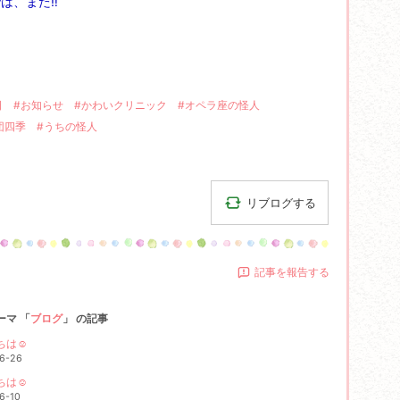
は、また‼
日
#お知らせ
#かわいクリニック
#オペラ座の怪人
団四季
#うちの怪人
リブログする
記事を報告する
ーマ 「
ブログ
」 の記事
ちは☺
6-26
ちは☺
6-10