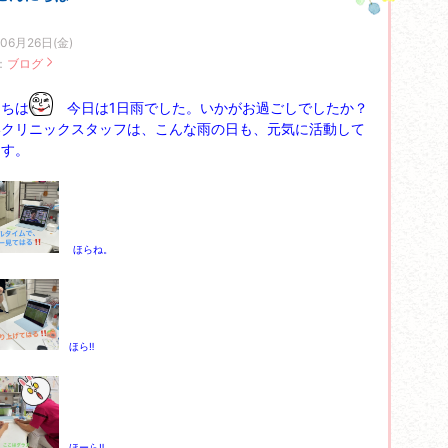
06月26日(金)
：
ブログ
にちは
今日は1日雨でした。いかがお過ごしでしたか？
いクリニックスタッフは、こんな雨の日も、元気に活動して
ます。
ほらね。
ほら‼
ほーら‼