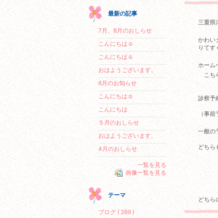
最新の記事
三重県
7月、8月のおしらせ
かわい
こんにちは☺
りてす
こんにちは☺
ホーム
おはようございます。
こち
6月のお知らせ
こんにちは☺
診察予
こんにちは
（事前
５月のおしらせ
一般の
おはようございます。
どちら
4月のおしらせ
一覧を見る
画像一覧を見る
テーマ
どちら
ブログ ( 269 )