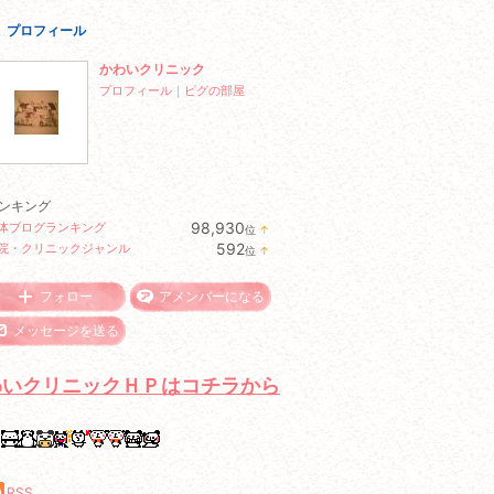
プロフィール
かわいクリニック
プロフィール
｜
ピグの部屋
ンキング
98,930
体ブログランキング
位
↑
ラ
592
院・クリニックジャンル
位
↑
ン
ラ
キ
ン
ン
キ
フォロー
アメンバーになる
グ
ン
上
グ
メッセージを送る
昇
上
昇
わいクリニックＨＰはコチラから
RSS