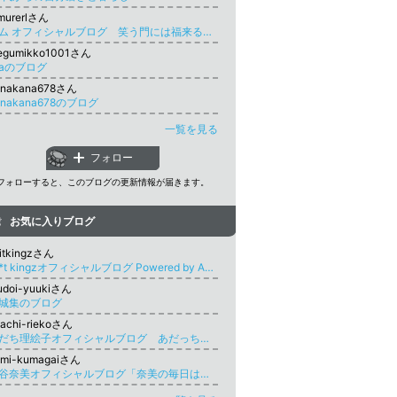
murerlさん
キム オフィシャルブログ 笑う門には福来る 好きなことを書くブログ
egumikko1001さん
taのブログ
anakana678さん
anakana678のブログ
一覧を見る
フォロー
フォローすると、このブログの更新情報が届きます。
お気に入りブログ
itkingzさん
s**t kingzオフィシャルブログ Powered by Ameba
udoi-yuukiさん
城集のブログ
achi-riekoさん
あだち理絵子オフィシャルブログ あだっちーだよ、全員集合！Powered by Ameba
ami-kumagaiさん
熊谷奈美オフィシャルブログ「奈美の毎日は面白っ」Powered by Ameba