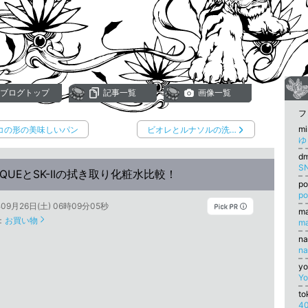
ブログトップ
記事一覧
画像一覧
フ
m
コの形の美味しいパン
ビオレとルナソルの洗…
ゆ
d
S
NIQUEとSK-IIの拭き取り化粧水比較！
p
p
年09月26日(土) 06時09分05秒
m
：
お買い物
m
n
n
yo
Yo
、
to
4