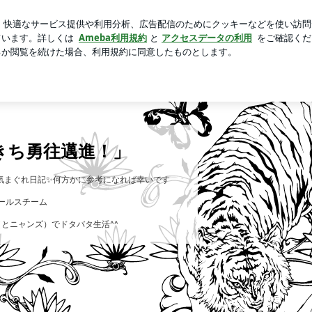
いち軌道修正
芸能人ブログ
人気ブログ
新規登録
ロ
じゅんきち勇往邁進！」
きち勇往邁進！」
気まぐれ日記✨何方かに参考になれば幸いです
セールスチーム
（とニャンズ）でドタバタ生活^^