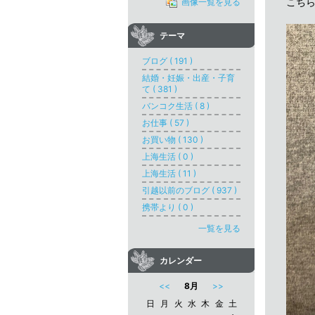
こち
画像一覧を見る
テーマ
ブログ ( 191 )
結婚・妊娠・出産・子育
て ( 381 )
バンコク生活 ( 8 )
お仕事 ( 57 )
お買い物 ( 130 )
上海生活 ( 0 )
上海生活 ( 11 )
引越以前のブログ ( 937 )
携帯より ( 0 )
一覧を見る
カレンダー
<<
8月
>>
日
月
火
水
木
金
土