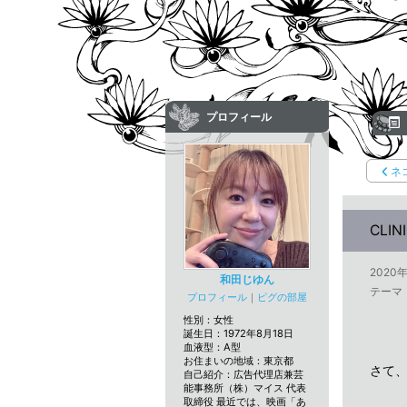
プロフィール
ネ
CLI
2020
和田じゆん
テーマ
プロフィール
｜
ピグの部屋
性別：
女性
誕生日：
1972年8月18日
血液型：
A型
お住まいの地域：
東京都
さて
自己紹介：広告代理店兼芸
能事務所（株）マイス 代表
取締役 最近では、映画「あ