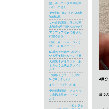
塾サボってジブリ美術館
へ行ってきた
更年期53歳のリアル健康
診断結果
なぜ市民団体主催の映画
上映会が1年続いたのか？
アラフィフ淑女の皆さん
に贈る言葉！
親友「吉田ジョージ」が
旅立った事について
53歳が6年前から続けて
いる更年期ホルモン治療
大盛況すぎるラスト！あ
まろっく上映会ファイナ
ル！
代謝爆上げ？！5ヶ月で
4回分
5kg痩せました♪
4月1日に決意した事
予約締切間近！あまろっ
最後
く市民上映会ファイナ
ル！
一覧を見る