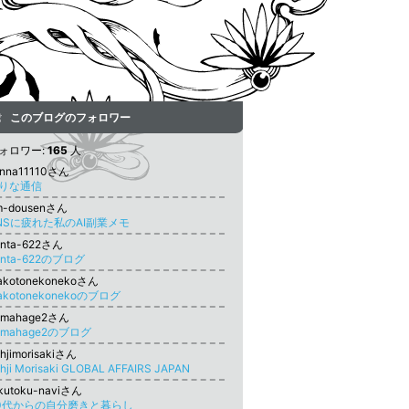
このブログのフォロワー
ォロワー:
165
人
inna11110さん
りな通信
m-dousenさん
NSに疲れた私のAI副業メモ
onta-622さん
onta-622のブログ
akotonekonekoさん
akotonekonekoのブログ
amahage2さん
amahage2のブログ
hjimorisakiさん
hji Morisaki GLOBAL AFFAIRS JAPAN
kutoku-naviさん
0代からの自分磨きと暮らし