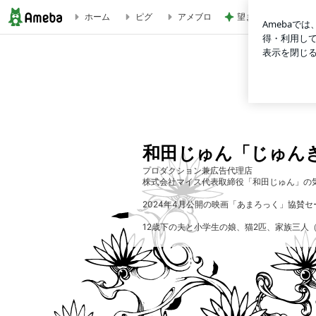
ホーム
ピグ
アメブロ
望まない現状をいち
CLINIQUEとSK-IIの拭き取り化粧水比較！ | 和田じゅん「
和田じゅん「じゅん
プロダクション兼広告代理店
株式会社マイス代表取締役「和田じゅん」の
2024年4月公開の映画「あまろっく」協賛
12歳下の夫と小学生の娘、猫2匹、家族三人