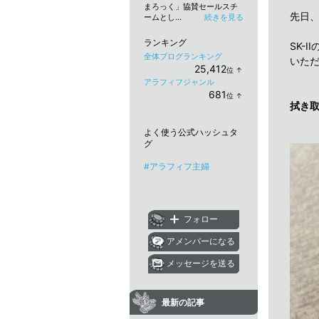
まろっく」協賛セールスチ
先日
ームとし...
続きを見る
ランキング
SK-
全体ブログランキング
いた
25,412
位
↑
ラ
アラフィフジャンル
ン
681
位
↑
キ
ラ
拭き
ン
ン
グ
キ
上
よく使う公式ハッシュタ
ン
昇
グ
グ
上
昇
#アラフィフ主婦
フォロー
アメンバーになる
メッセージを送る
最新の記事