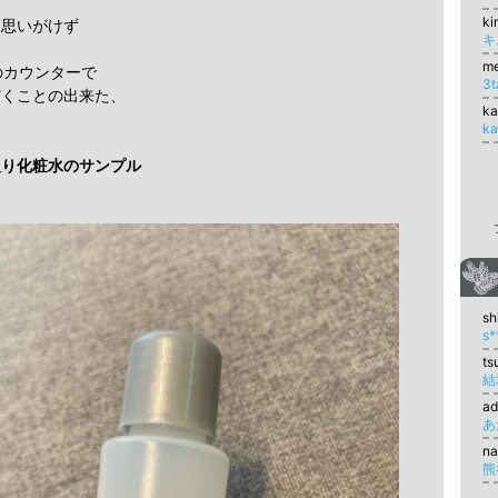
ki
、思いがけず
m
IIのカウンターで
3
だくことの出来た、
k
k
取り化粧水のサンプル
sh
ts
結
ad
n