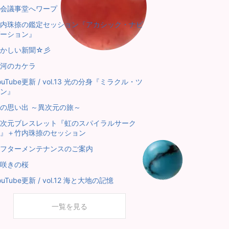
会議事堂へワープ
内珠捺の鑑定セッション『アカシック・ナビ
ーション』
懐かしい新聞☆彡
河のカケラ
ouTube更新 / vol.13 光の分身『ミラクル・ツ
ン』
の思い出 ～異次元の旅～
次元ブレスレット『虹のスパイラルサーク
』＋竹内珠捺のセッション
フターメンテナンスのご案内
咲きの桜
ouTube更新 / vol.12 海と大地の記憶
一覧を見る