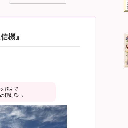
受信機』
を飛んで
の棲む島へ