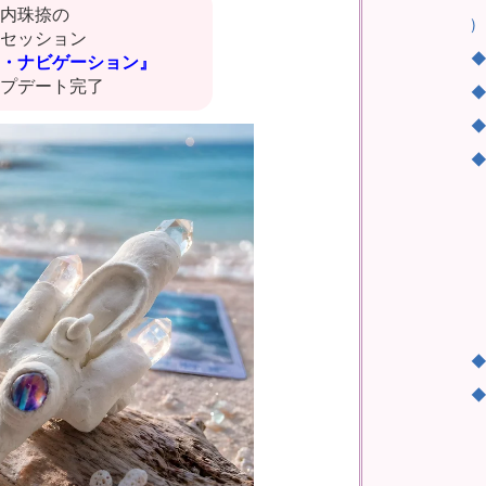
┗
内珠捺の
)
セッション
◆
・ナビゲーション』
プデート完了
◆
◆
◆
┗
┗
┗
┗
┗
◆
◆
┗
┗