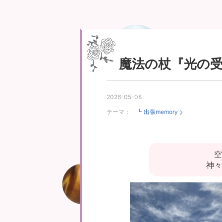
魔法の杖『光の
2026-05-08
テーマ：
┗ 出張memory
空
神々