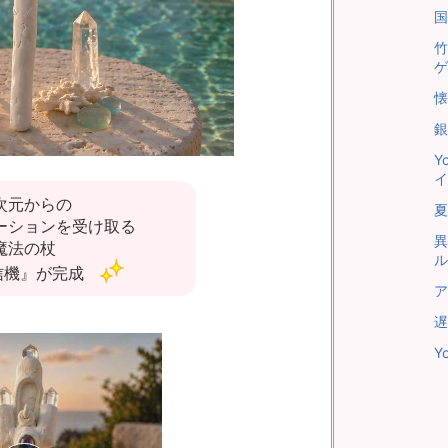
国
竹
ゲ
銀
Y
イ
次元からの
夏
ーションを受け取る
異
魔法の杖
ル
信機』が完成
ア
遅
Y