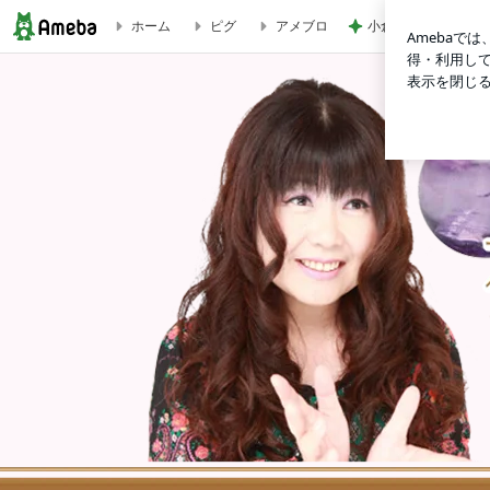
小倉 15年いただく
ホーム
ピグ
アメブロ
クリスタルセラピスト 竹内珠捺 『石の魔法にかけられて』