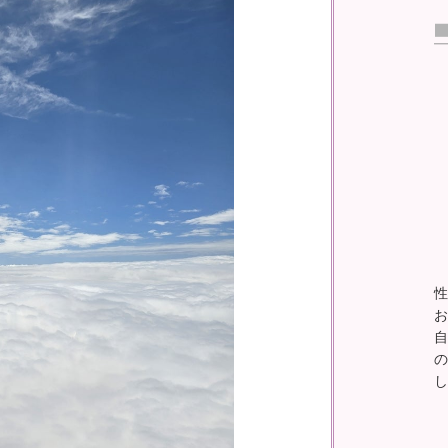
性
お
自
の
し