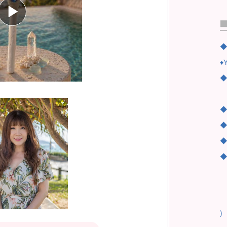
◆
♦Y
◆
┗
◆
◆
◆
◆
┗
┗
┗
)