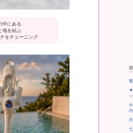
の中にある
と地を結ぶ
ナをチューニング
魔
★
ッ
令
内
共
七