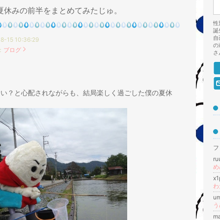
夏休みの前半をまとめてみたじゅ。
性
誕
自
8-15 10:36:29
の
：
ブログ
さ
ない？と心配されながらも、結局楽しく過ごした僕の夏休
フ
r
め
x
u
う
m