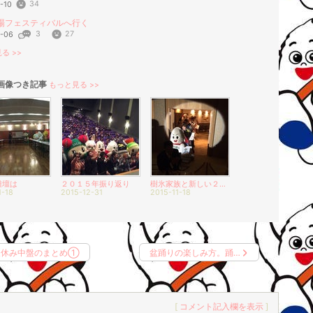
34
-10
場フェスティバルへ行く
3
27
1-06
る >>
画像つき記事
もっと見る >>
雛壇は
２０１５年振り返り
樹氷家族と新しい２つの家族
1-18
2015-12-31
2015-11-18
夏休み中盤のまとめ①
盆踊りの楽しみ方。踊…
[
コメント記入欄を表示
]