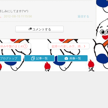
しみにしてます(^o^)
ん
2012-08-15 11:15:56
返信する
コメントする
夏休み中盤のまとめ①
盆踊りの楽しみ方。踊…
ブログトップ
記事一覧
画像一覧