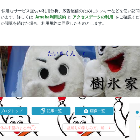
替えを一旦終了
芸能人ブログ
人気ブログ
新規登録
じゅっきーくん
たいきくんＪｒ．
ブログトップ
記事一覧
画像一覧
夏休み中盤のまとめ①
盆踊りの楽しみ方。踊…