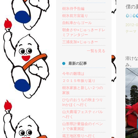
僕の
樹氷侍予告編
樹氷前方宙返り
自転車からゴール
2012-0
朝倉さや×じゅっきードレ
テーマ
ミファンタジー
三浦友加×じゅっきー
一覧を見る
溶け
最新の記事
み。
今年の雛壇は
２０１５年振り返り
樹氷家族と新しい２つの
家族
ひなのおうちの秋まつり
inかほくへ行く
山大農場フェスティバル
へ行く
山形県計量協会のイベン
トで体重測定
蔵王地区祭りへ行く