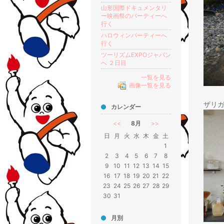
山形国際ドキュメンタリ
ー映画祭のパーティーへ
行く
ハロウィンパーティーへ
行く
ツーリズムEXPOジャパン
へ ２日目
一覧を見る
画像一覧を見る
ザリ
カレンダー
<<
8月
>>
日
月
火
水
木
金
土
1
2
3
4
5
6
7
8
9
10
11
12
13
14
15
16
17
18
19
20
21
22
23
24
25
26
27
28
29
30
31
月別