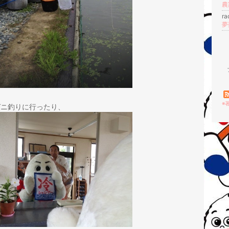
農
r
夢
※
ガニ釣りに行ったり、