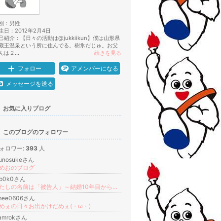
別：
男性
生日：
2012年2月4日
己紹介：【日々の活動は@jukkiikun】僕は山形県
蔵王温泉という所に住んでる。樹氷だじゅ。お父
んは２...
続きを見る
フォロー
アメンバーになる
メッセージを送る
お気に入りブログ
このブログのフォロワー
ォロワー:
393
人
uunosukeさん
めおのブログ
1p0k0さん
わたしの名前は「被告人」～結婚10年目からの離婚紛争～
mee0606さん
めぇの日々お出かけだめぇ(・ω・)
amrokさん