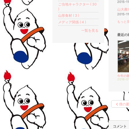
2015-11
ご当地キャラクター ( 30
)
山大農
2015-1
山形食材 ( 3 )
メディア関係 ( 4 )
もっと見
一覧を見る
最近の
今年の
2016-0
僕の
コメント