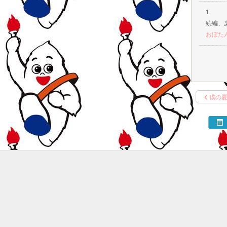
1.
続編、楽
おぼた
僕の