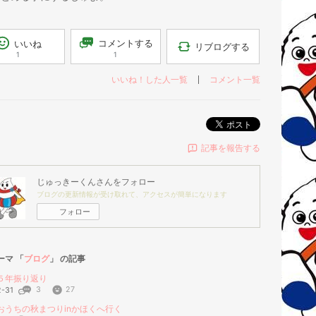
コメントする
いいね
リブログする
1
1
いいね！した人一覧
コメント一覧
ポスト
記事を報告する
じゅっきーくん
さんをフォロー
ブログの更新情報が受け取れて、アクセスが簡単になります
フォロー
ーマ 「
ブログ
」 の記事
５年振り返り
3
27
2-31
おうちの秋まつりinかほくへ行く