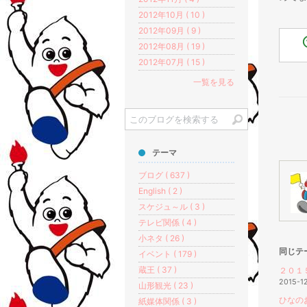
2012年10月 ( 10 )
2012年09月 ( 9 )
2012年08月 ( 19 )
2012年07月 ( 15 )
一覧を見る
テーマ
ブログ ( 637 )
English ( 2 )
スケジュ～ル ( 3 )
テレビ関係 ( 4 )
小ネタ ( 26 )
同じテ
イベント ( 179 )
蔵王 ( 37 )
２０１
2015-1
山形観光 ( 23 )
ひなの
紙媒体関係 ( 3 )