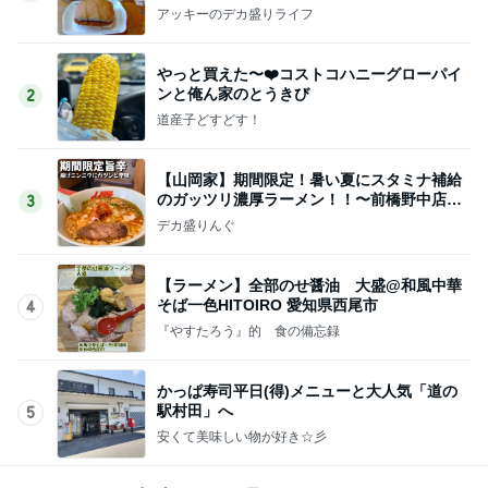
アッキーのデカ盛りライフ
やっと買えた〜❤️コストコハニーグローパイ
ンと俺ん家のとうきび
2
道産子どすどす！
【山岡家】期間限定！暑い夏にスタミナ補給
のガッツリ濃厚ラーメン！！〜前橋野中店さ
3
ん〜
デカ盛りんぐ
【ラーメン】全部のせ醤油 大盛@和風中華
そば一色HITOIRO 愛知県西尾市
4
『やすたろう』的 食の備忘録
かっぱ寿司平日(得)メニューと大人気「道の
駅村田」へ
5
安くて美味しい物が好き☆彡