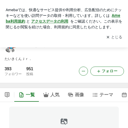
じゅっきーくん
アプリをダウンロードして
ブログの更新通知
を受け取りまし
開く
ょう。
じゅっきーくん
たいきくんＪｒ．
393
951
フォロー
フォロワー
投稿
一覧
人気
画像
テーマ