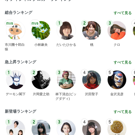
総合ランキング
すべて見る
1
2
3
市川團十郎白
小林麻央
だいたひかる
桃
クロ
猿
急上昇ランキング
すべて見る
1
2
3
4
5
デーモン閣下
片岡愛之助
林下清志(ビッ
沢田聖子
金沢克彦
グダディ)
新登場ランキング
すべて見る
1
2
3
4
5