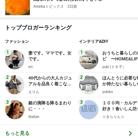
Amebaトピックス
2日前
トップブロガーランキング
ファッション
インテリア&DIY
1
1
妻です。ママです。女
おうちと暮らしの
です。
ピ 〜HOME&LI
eri.
yuki (ドキ子）
2
2
40代からの大人カジュ
ほんとうに必要な
アルを品良く着こなす
か持たない暮らし
ファッションブログ
ep Life Simple
えりん
yukiko
ンテリアのきろく
3
3
銀の滴降る降るまわり
１００均・カルデ
に・・・
好き！食いしん坊
らりん☆のブログ
illallan
☆きらりん☆
もっと見る