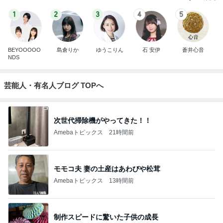
1
2
3
4
5
BEYOOOOO
島倉りか
ゆうこりん
石 安伊
蒼井心音
NDS
芸能人・有名人ブログ TOPへ
次世代掃除機がやってきた！！
Amebaトピックス
21時間前
モモコ夫 妻の土産はあわびや松茸
Amebaトピックス
13時間前
制作スピードに驚いた子供の成長