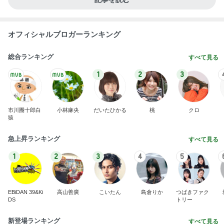
オフィシャルブロガーランキング
総合ランキング
すべて見る
1
2
3
市川團十郎白
小林麻央
だいたひかる
桃
クロ
猿
急上昇ランキング
すべて見る
1
2
3
4
5
EBiDAN 39&Ki
高山善廣
こいたん
島倉りか
つばきファク
DS
トリー
新登場ランキング
すべて見る