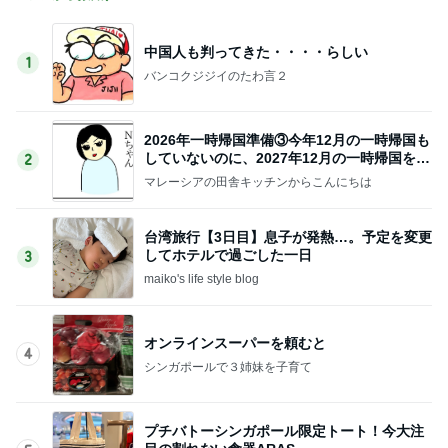
中国人も判ってきた・・・・らしい
1
バンコクジジイのたわ言２
2026年一時帰国準備③今年12月の一時帰国も
していないのに、2027年12月の一時帰国を考
2
える
マレーシアの田舎キッチンからこんにちは
台湾旅行【3日目】息子が発熱…。予定を変更
してホテルで過ごした一日
3
maiko's life style blog
オンラインスーパーを頼むと
4
シンガポールで３姉妹を子育て
プチバトーシンガポール限定トート！今大注