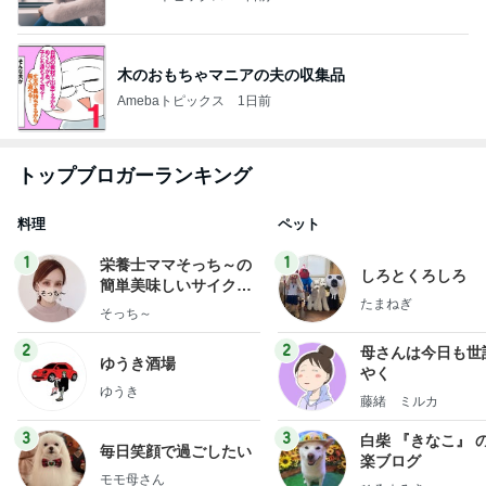
木のおもちゃマニアの夫の収集品
Amebaトピックス
1日前
トップブロガーランキング
料理
ペット
1
1
栄養士ママそっち～の
しろとくろしろ
簡単美味しいサイクル
たまねぎ
献立
そっち～
2
2
母さんは今日も世
ゆうき酒場
やく
ゆうき
藤緒 ミルカ
3
3
白柴 『きなこ』 
毎日笑顔で過ごしたい
楽ブログ
モモ母さん