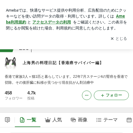
上海男の料理日記【香港癌サバイバー編】
アプリをダウンロードして
ブログの更新通知
を受け取りまし
開く
ょう。
ranking
アジアからお届けジャンル
286
上海男の料理日記【香港癌サバイバー編】
香港で家族3人＋猫1匹と暮らしています。22年7月ステージ4の腎癌を香港で
切除。その後肝臓に転移が見つかり現在抗がん剤治療中
458
4.7k
フォロー
フォロワー
投稿
一覧
人気
画像
テーマ