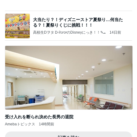
夫が疑った私のヴィシソワーズ
Amebaトピックス
1日前
かっちちちちが来てくれた！おしゃれなものを持っ
て！
桃オフィシャルブログ Powered by Ameba
10日前
収入アップ目指す転職に夫が反対