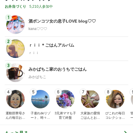
だいた 朝と夜がくっついた毎日
Amebaトピックス
2日前
おばたのお兄さん 妻の誕生日祝い
Amebaトピックス
1日前
義父が契約した100万円の瓦修理
Amebaトピックス
15時間前
神がかってる掃除機
Amebaトピックス
21時間前