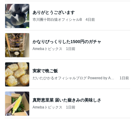
暑い日に食べたハムたっぷりのサラダ
Amebaトピックス
1日前
大当たり？！ディズニーストア夏祭り…何当た
る？！夏祭りくじに挑戦！！！
高校生Dヲタ Ꭰ-ᎮꭵꭹꭴのDisneyにっき！！✎ܚ
14日前
受け入れを断られ決めた長男の退院
Amebaトピックス
14時間前