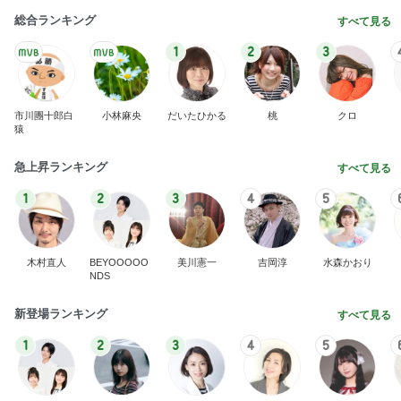
かなりびっくりした1500円のガチャ
Amebaトピックス
1日前
実家で晩ご飯
だいたひかるオフィシャルブログ Powered by Ame
1日前
ba
真野恵里菜 届いた嶽きみの美味しさ
Amebaトピックス
1日前
わあ喉は‥
藤田朋子オフィシャルブログ「笑顔の種と眠る犬」
2日前
Powered by Ameba