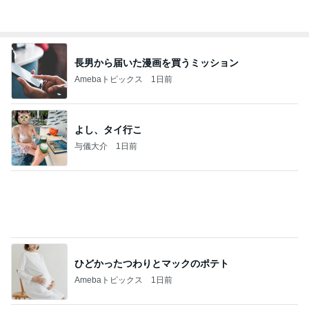
渡辺美奈代オフィシャルブログ「Minayo Land」P
2日前
owered by Ameba
アレク エルメスの馬具缶の中身
Amebaトピックス
1日前
こんな時代が来るとは誰が予想できただろうか？
浮浪の走り者のブログ
2日前
届いた春夏用の物が真冬仕様
Amebaトピックス
2日前
平和を守る
ブルーサファイア
3日前