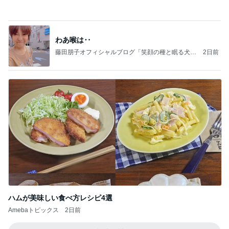
記事を読む
長男から届いた漫画を買うミッション
Amebaトピックス
1日前
よし、タイ行こ
与儀大介
1日前
ひどかったつわりとマックのポテト
Amebaトピックス
1日前
日東駒専や産近甲龍は英語よりも国語の攻略が重視
される、のかもしれない。
Bank of Dreamの公営競技はどこへ行く
11日前