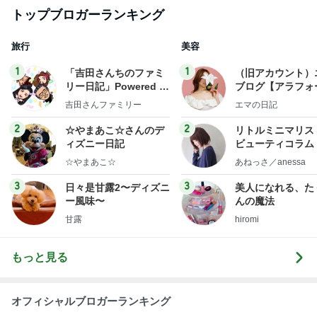
NDS
コストコで3200円オフのスーツケース
Amebaトピックス
2日前
悲しすぎて立ち直れない。
クロオフィシャルブログPowered by Ameba
2日前
受験手続きのデジタル化で失うもの
Amebaトピックス
1日前
ありがとうございます
市川團十郎白猿オフィシャルB
4日前