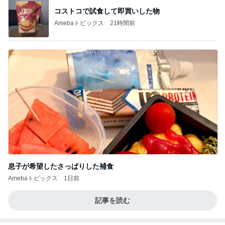
総合ランキング
すべて見る
1
2
3
市川團十郎白
小林麻央
だいたひかる
桃
クロ
猿
急上昇ランキング
すべて見る
1
2
3
4
5
木村直人
BEYOOOOO
美川憲一
吉岡淳
水森かおり
NDS
新登場ランキング
すべて見る
1
2
3
4
5
BEYOOOOO
島倉りか
ゆうこりん
MOMIママ
石 安伊