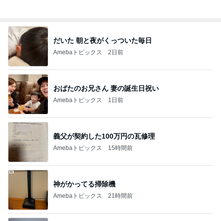
トップブロガーランキング
旅行
美容
1
1
「吉田さんちのファミ
（旧アカウント）
リー日記」Powered b
ブログ【アラフォ
y Ameba 吉田さんファ
社売却セカンドラ
吉田さんファミリー
エマの日記
ミリーオフィシャルブ
フ】
ログ
2
2
☆やまあこ☆さんのデ
リトルミニマリス
ィズニー日記
ビューティコラム 
little minimalist'
☆やまあこ☆
あねっさ／anessa
uty colum
3
3
日々是甘露2〜ディズニ
美人になれる、た
ー風味〜
んの魔法
甘露
hiromi
もっと見る
オフィシャルブロガーランキング