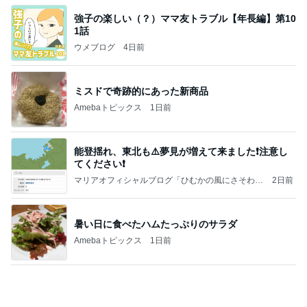
ない理由
心のブレーキを外して引き寄せを加速させる方法：
4日前
引き寄せ研究所
鶏もも肉800gを揚げた唐揚げ
Amebaトピックス
2日前
㊗️喜びを分け合える未来❣️”【この混沌の理由】”⽇
本も⾦融リセットの準備をしてます ””
あいすくりーむ『めるころ』
1時間前
お米20kgとたくさんのシフォンケーキ
Amebaトピックス
2日前
クロとこいたんって何かあったの？
あいのりブログ
2日前