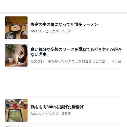
Amebaトピックス
1日前
ご冥福をお祈り申し上げます
松村和子オフィシャルブログ「明日元気にな～れ」
7日前
Powered by Ameba
犬をゴリ押しする娘が着ていた服
Amebaトピックス
1日前
「自分のことは自分でする」の呪い
ワタナベ薫オフィシャルブログ「美人になる方
11日前
法」Powered by Ameba