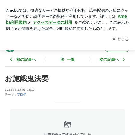
お施餓鬼法要 | 京都 城陽 来迎寺ブログ
アプリをダウンロードして
ブログの更新通知
を受け取りまし
開く
ょう。
京都 城陽 来迎寺ブログ
フォロー
前の記事へ
一覧
次の記事へ
お施餓鬼法要
2023-08-15 02:03:15
テーマ：
ブログ
広告を表示できませんでした