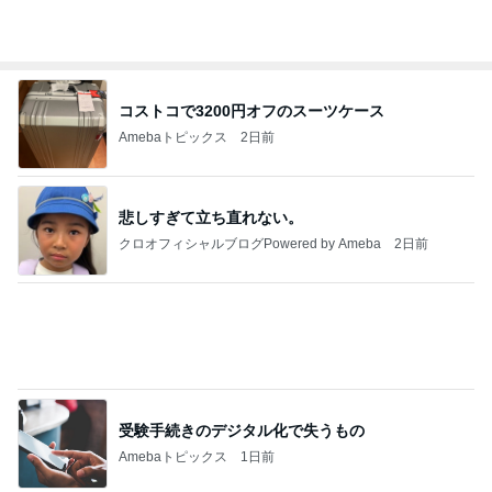
寝る前にメロン半玉食べ減った体重
Amebaトピックス
2日前
強子の楽しい（？）ママ友トラブル【年長編】第10
1話
ウメブログ
4日前
ミスドで奇跡的にあった新商品
Amebaトピックス
1日前
能登揺れ、東北も⚠️夢見が増えて来ました❗️注意し
てください❗️
マリアオフィシャルブログ「ひむかの風にさそわれ
2日前
て」Powered by Ameba