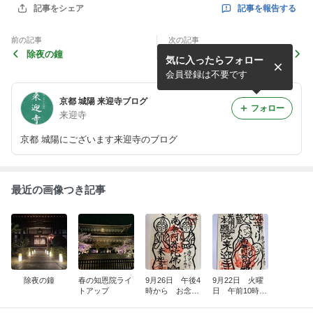
記事を報告する
記事をシェア
前の記事
次の記事
除夜の鐘
法話動画
気に入ったらフォロー
会員登録は不要です
京都 城陽 来迎寺ブログ
フォロー
来迎寺
京都 城陽にございます来迎寺のブログ
最近の画像つき記事
除夜の鐘
春の知恩院ライ
9月26日 午後4
9月22日 火曜
トアップ
時から お念仏
日 午前10時よ
の会
りお彼岸法要