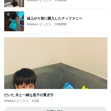
1
2
3
4
5
BEYOOOOO
島倉りか
ゆうこりん
MOMIママ
石 安伊
NDS
芸能人・有名人ブログ TOPへ
次世代掃除機がやってきた！！
Amebaトピックス
17時間前
選手プロデュースのいちごパフェ
Amebaトピックス
17時間前
決めて動けた日に自分を褒めること
Amebaトピックス
1日前