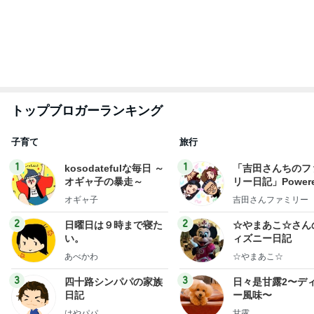
もっと見る
スーパーのごはんで100点になった日
Amebaトピックス
1日前
増量無料に負けて食べてしまった物
Amebaトピックス
1日前
夫が驚いた面接の二次と三次
Amebaトピックス
1日前
次世代掃除機がやってきた！！
Amebaトピックス
17時間前