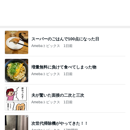
オフィシャルブロガーランキング
総合ランキング
すべて見る
1
2
3
市川團十郎白
小林麻央
だいたひかる
桃
クロ
猿
急上昇ランキング
すべて見る
1
2
3
4
5
木村直人
BEYOOOOO
美川憲一
吉岡淳
水森かおり
NDS
新登場ランキング
すべて見る