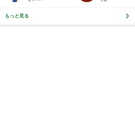
値上がり前に購入したティファニー
Amebaトピックス
21時間前
だいた 夫と一緒な息子の寛ぎ方
Amebaトピックス
1日前
記事を読む