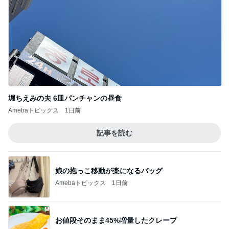
1円に
華麗なるスタバマダム
モーニング◆喫茶室ルノアール 高田馬場2丁
目店＠高田馬場
3
東京モーニング日和
【日本でここだけ】フランク ミュラーで3,00
0円買うともらえる新ノベルティバッグ！
4
華麗なるスタバマダム
うどん天ぷら食べ放題 武蔵野うどん小麦晴れ
5
ひとりでもまめにがんばるブログ