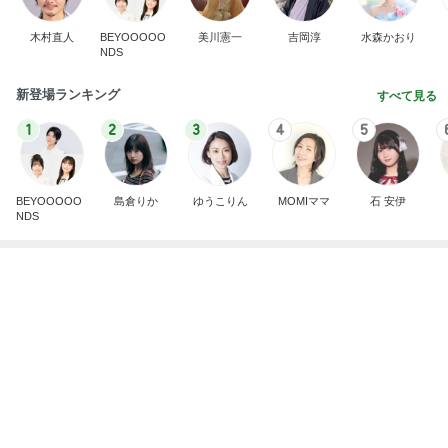
家を出る妻に飯の心配をした夫
Amebaトピックス
1日前
記事を読む
水森かおり 祖父になった先輩歌手
Amebaトピックス
1日前
駐車場の落とし物を巡る夫の持論
Amebaトピックス
1日前