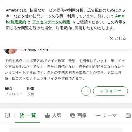
北海道 函館 ナチュラルメイク教室「美塾」講師 浅田 有紀 Bl
og
アプリをダウンロードして
ブログの更新通知
を受け取りまし
開く
ょう。
北海道 函館 ナチュラルメイク教室「美塾」講師 浅
田 有紀 Blog
函館を拠点に北海道各地でメイク教室「美塾」を開催しています。単にメイ
ク方法を学ぶだけでなく、自分に自信がない、自分の顔が好きになれないと
いう女性へおすすめです。自分の本来の魅力を知ることができ、更には時
短・低コストなナチュラルメイクを習得できます。
564
980
フォロー
フォロワー
投稿
一覧
人気
画像
テーマ