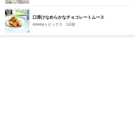
口溶けなめらかなチョコレートムース
Amebaトピックス
1日前
トップブロガーランキング
子育て
旅行
1
1
kosodatefulな毎日 ～
「吉田さんちのフ
オギャ子の暴走～
リー日記」Powere
y Ameba 吉田さ
オギャ子
吉田さんファミリー
ミリーオフィシャ
ログ
2
2
日曜日は９時まで寝た
☆やまあこ☆さん
い。
ィズニー日記
あべかわ
☆やまあこ☆
3
3
四十路シンパパの家族
日々是甘露2〜デ
日記
ー風味〜
はやパパ
甘露