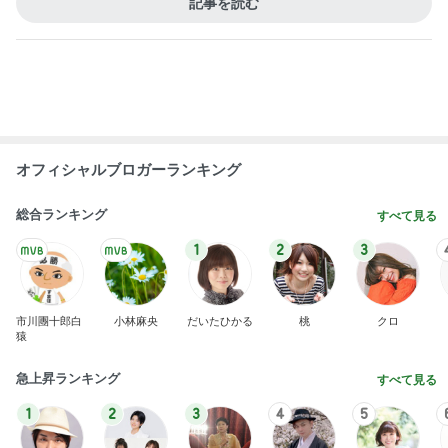
ハムが美味しい食べ方レシピ4選
Amebaトピックス
1日前
いるかやかめに手足が生えた娘の絵
Amebaトピックス
1日前