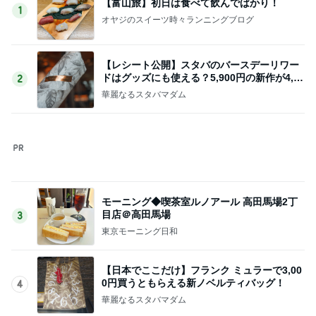
Amebaトピックス
1日前
記事を読む
見つけると買ってしまう可愛いスポンジ
Amebaトピックス
2日前
給食が恋しすぎる学童のお弁当
Amebaトピックス
2日前
假屋崎 絶品だった美味しいもつ鍋
Amebaトピックス
1日前