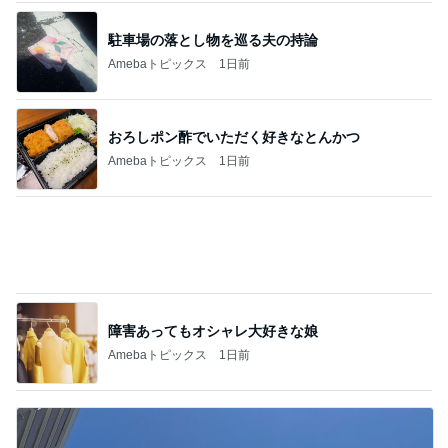
假屋崎省吾 にんにく6個分のもつ鍋
Amebaトピックス
1日前
記事を読む
掃除しやすい環境が整った収納場所
Amebaトピックス
1日前
ジャンル人気記事ランキング
スイーツ・デザートマニア
【富山旅】初日は食べて飲んでばかり！
1
オヤジのスイーツ時々ランニングブログ
【レシート公開】スタバのバースデーリワー
ドはグッズにも使える？5,900円の新作が4,88
2