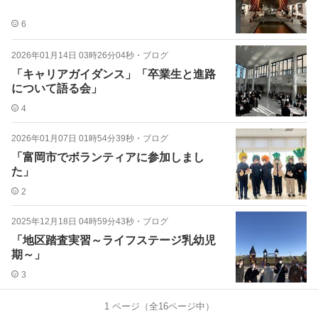
6
2026年01月14日 03時26分04秒
・
ブログ
「キャリアガイダンス」「卒業生と進路
について語る会」
4
2026年01月07日 01時54分39秒
・
ブログ
「富岡市でボランティアに参加しまし
た」
2
2025年12月18日 04時59分43秒
・
ブログ
「地区踏査実習～ライフステージ乳幼児
期～」
3
1
ページ（全
16
ページ中）