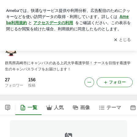
上武大学看護学部ブログ
アプリをダウンロードして
ブログの更新通知
を受け取りまし
開く
ょう。
上武大学看護学部ブログ
群馬県高崎市にキャンパスのある上武大学看護学部！ ナースを目指す看護学
生のキャンパスライフをお届けします！
27
156
フォロー
フォロワー
投稿
一覧
人気
画像
テーマ