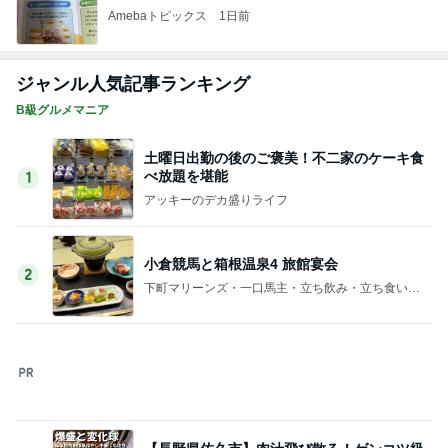
Amebaトピックス
1日前
ジャンル人気記事ランキング
B級グルメマニア
土曜日出勤の後のご褒美！不二家のケーキ食
べ放題を堪能
1
アッキーのデカ盛りライフ
小倉競馬と箱根温泉4 旅館宴会
2
下町マリーンズ・一口馬主・立ち飲み・立ち食いそ
ば