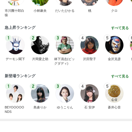
市川團十郎白
小林麻央
だいたひかる
桃
クロ
猿
急上昇ランキング
すべて見る
1
2
3
4
5
デーモン閣下
片岡愛之助
林下清志(ビッ
沢田聖子
金沢克彦
グダディ)
新登場ランキング
すべて見る
1
2
3
4
5
BEYOOOOO
島倉りか
ゆうこりん
石 安伊
蒼井心音
NDS