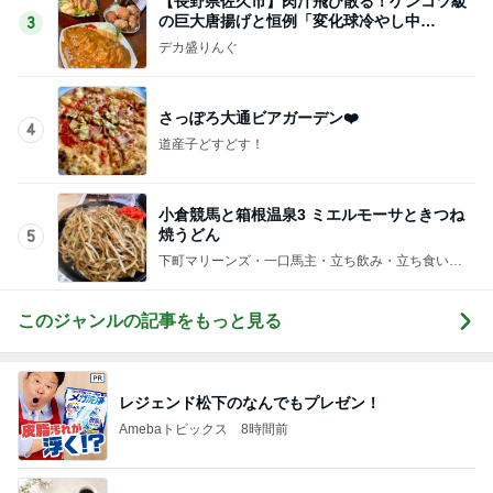
【長野県佐久市】肉汁飛び散る！ゲンコツ級
の巨大唐揚げと恒例「変化球冷やし中
3
華」！！〜李紅蘭さん〜
デカ盛りんぐ
さっぽろ大通ビアガーデン❤️
4
道産子どすどす！
小倉競馬と箱根温泉3 ミエルモーサときつね
焼うどん
5
下町マリーンズ・一口馬主・立ち飲み・立ち食いそ
ば
このジャンルの記事をもっと見る
レジェンド松下のなんでもプレゼン！
Amebaトピックス
8時間前