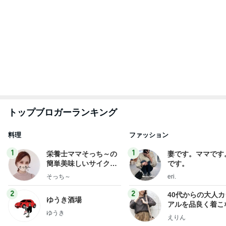
トップブロガーランキング
料理
ファッション
1
1
栄養士ママそっち～の
妻です。ママです
簡単美味しいサイクル
です。
献立
そっち～
eri.
2
2
40代からの大人
ゆうき酒場
アルを品良く着こ
ゆうき
ファッションブロ
えりん