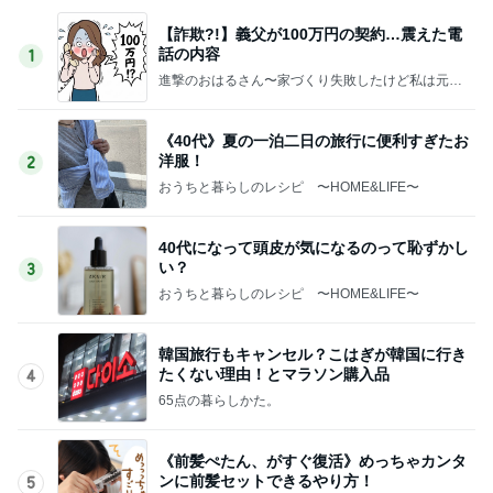
【詐欺?!】義父が100万円の契約…震えた電
話の内容
1
進撃のおはるさん〜家づくり失敗したけど私は元気
です〜
《40代》夏の一泊二日の旅行に便利すぎたお
洋服！
2
おうちと暮らしのレシピ 〜HOME&LIFE〜
40代になって頭皮が気になるのって恥ずかし
い？
3
おうちと暮らしのレシピ 〜HOME&LIFE〜
韓国旅行もキャンセル？こはぎが韓国に行き
たくない理由！とマラソン購入品
4
65点の暮らしかた。
《前髪ぺたん、がすぐ復活》めっちゃカンタ
ンに前髪セットできるやり方！
5