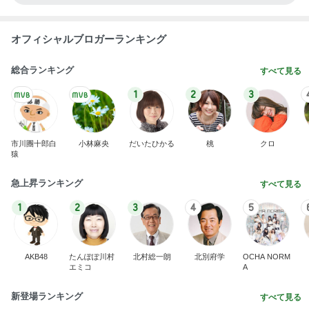
オフィシャルブロガーランキング
総合ランキング
すべて見る
1
2
3
市川團十郎白
小林麻央
だいたひかる
桃
クロ
猿
急上昇ランキング
すべて見る
1
2
3
4
5
AKB48
たんぽぽ川村
北村総一朗
北別府学
OCHA NORM
エミコ
A
新登場ランキング
すべて見る