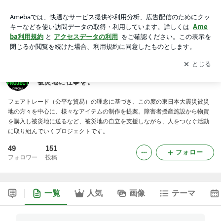
東日本大震災被災地「自立支援プロジェクト」 被災地に
仕事を。
アプリをダウンロードして
ブログの更新通知
を受け取りまし
開く
ょう。
東日本大震災被災地「自立支援プロジェクト」
被災地に仕事を。
フェアトレード（公平な貿易）の理念に基づき、この度の東日本大震災被災
地の方々を中心に、様々なアイテムの制作を提案。障害者授産施設から物資
を購入し被災地に送るなど、被災地の自立を支援しながら、人をつなぐ活動
に取り組んでいくプロジェクトです。
49
151
フォロー
フォロワー
投稿
一覧
人気
画像
テーマ