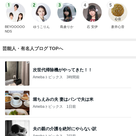
1
2
3
4
5
BEYOOOOO
ゆうこりん
島倉りか
石 安伊
蒼井心音
NDS
芸能人・有名人ブログ TOPへ
次世代掃除機がやってきた！！
Amebaトピックス
3時間前
堀ちえみの夫 妻はパンで夫は米
Amebaトピックス
1日前
夫の親の介護を絶対にやらない訳
Amebaトピックス
2日前