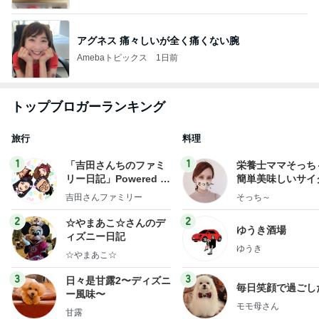
アグネス 痛々しいが全く痛くない腕
Amebaトピックス
1日前
トップブロガーランキング
旅行
料理
1
1
「吉田さんちのファミ
栄養士ママそっち
リー日記」Powered b
簡単美味しいサイ
y Ameba 吉田さんファ
献立
吉田さんファミリー
そっち～
ミリーオフィシャルブ
ログ
2
2
☆やまあこ☆さんのデ
ゆうき酒場
ィズニー日記
ゆうき
☆やまあこ☆
3
3
日々是甘露2〜ディズニ
毎日笑顔で過ごし
ー風味〜
モモ母さん
甘露