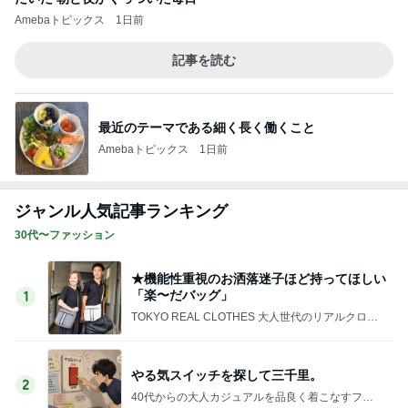
Amebaトピックス
1日前
記事を読む
最近のテーマである細く長く働くこと
Amebaトピックス
1日前
ジャンル人気記事ランキング
30代〜ファッション
★機能性重視のお洒落迷子ほど持ってほしい
「楽〜だバッグ」
1
TOKYO REAL CLOTHES 大人世代のリアルクロー
ズ
やる気スイッチを探して三千里。
2
40代からの大人カジュアルを品良く着こなすファ