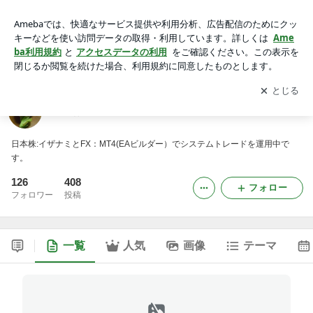
じんぱちのシステムトレード実践日記
アプリをダウンロードして
ブログの更新通知
を受け取りまし
開く
ょう。
じんぱちのシステムトレード実践日記
日本株:イザナミとFX：MT4(EAビルダー）でシステムトレードを運用中で
す。
126
408
フォロー
フォロワー
投稿
一覧
人気
画像
テーマ