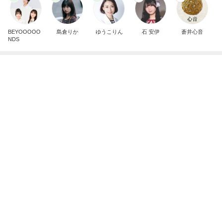
BEYOOOOO
島倉りか
ゆうこりん
石 安伊
蒼井心音
NDS