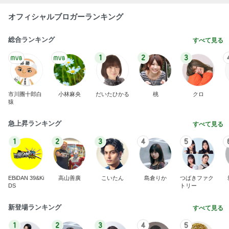
オフィシャルブロガーランキング
総合ランキング
すべて見る
1
2
3
市川團十郎白
小林麻央
だいたひかる
桃
クロ
猿
急上昇ランキング
すべて見る
1
2
3
4
5
EBiDAN 39&Ki
高山善廣
こいたん
島倉りか
つばきファク
DS
トリー
新登場ランキング
すべて見る
1
2
3
4
5