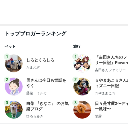
トップブロガーランキング
ペット
旅行
1
1
「吉田さんちのフ
しろとくろしろ
リー日記」Powere
たまねぎ
y Ameba 吉田さ
吉田さんファミリー
ミリーオフィシャ
ログ
2
2
母さんは今日も世話を
☆やまあこ☆さん
やく
ィズニー日記
藤緒 ミルカ
☆やまあこ☆
3
3
白柴 『きなこ』 のお気
日々是甘露2〜デ
楽ブログ
ー風味〜
ひろ☆みき
甘露