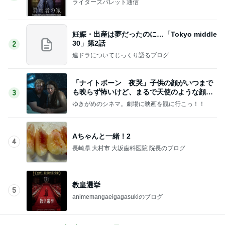
ライターズパレット通信
妊娠・出産は夢だったのに…「Tokyo middle
30」第2話
2
連ドラについてじっくり語るブログ
「ナイトボーン 夜哭」子供の顔がいつまで
も映らず怖いけど、まるで天使のような顔の
3
赤ちゃんでした。
ゆきがめのシネマ。劇場に映画を観に行こっ！！
Aちゃんと一緒！2
4
長崎県 大村市 大坂歯科医院 院長のブログ
教皇選挙
5
animemangaeigagasukiのブログ