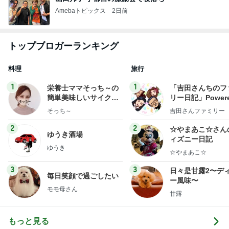
Amebaトピックス
2日前
トップブロガーランキング
料理
旅行
1
1
栄養士ママそっち～の
「吉田さんちのフ
簡単美味しいサイクル
リー日記」Powere
献立
y Ameba 吉田さ
そっち～
吉田さんファミリー
ミリーオフィシャ
ログ
2
2
☆やまあこ☆さん
ゆうき酒場
ィズニー日記
ゆうき
☆やまあこ☆
3
3
日々是甘露2〜デ
毎日笑顔で過ごしたい
ー風味〜
モモ母さん
甘露
もっと見る