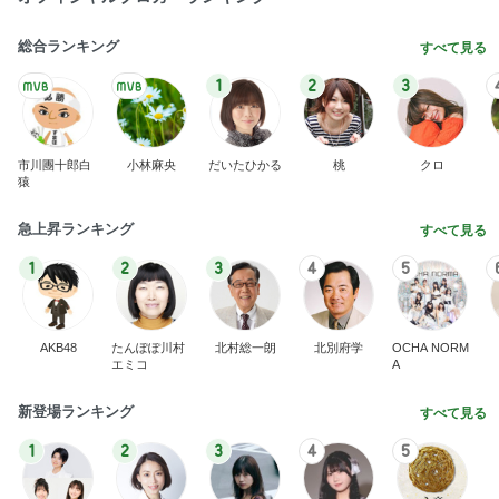
総合ランキング
すべて見る
1
2
3
市川團十郎白
小林麻央
だいたひかる
桃
クロ
猿
急上昇ランキング
すべて見る
1
2
3
4
5
AKB48
たんぽぽ川村
北村総一朗
北別府学
OCHA NORM
エミコ
A
新登場ランキング
すべて見る
1
2
3
4
5