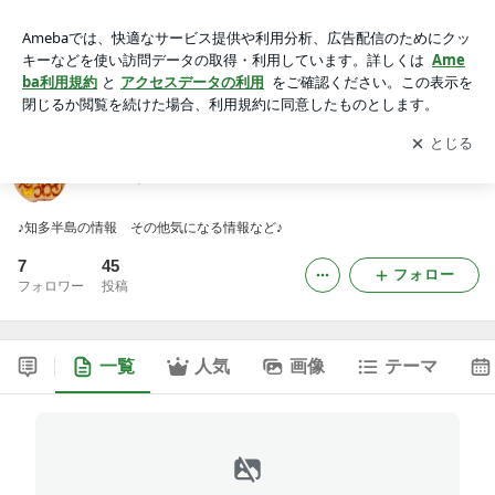
地元のうわさ スタッフのたわごと
アプリをダウンロードして
ブログの更新通知
を受け取りまし
開く
ょう。
地元のうわさ スタッフのたわごと
♪知多半島の情報 その他気になる情報など♪
7
45
フォロー
フォロワー
投稿
一覧
人気
画像
テーマ