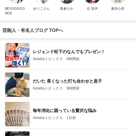
BEYOOOOO
ゆうこりん
島倉りか
石 安伊
蒼井心音
NDS
芸能人・有名人ブログ TOPへ
レジェンド松下のなんでもプレゼン！
Amebaトピックス
6時間前
だいた 長くなった打ち合わせと息子
Amebaトピックス
9時間前
毎年消化に困っている贅沢な悩み
Amebaトピックス
1日前