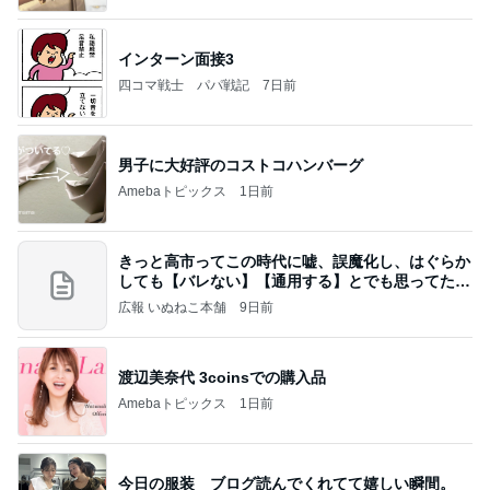
インターン面接3
四コマ戦士 パパ戦記
7日前
男子に大好評のコストコハンバーグ
Amebaトピックス
1日前
きっと高市ってこの時代に嘘、誤魔化し、はぐらか
しても【バレない】【通用する】とでも思ってたん
だろ
広報 いぬねこ本舗
9日前
渡辺美奈代 3coinsでの購入品
Amebaトピックス
1日前
今日の服装 ブログ読んでくれてて嬉しい瞬間。