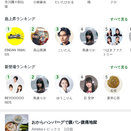
市川團十郎白
小林麻央
だいたひかる
桃
クロ
猿
急上昇ランキング
すべて見る
1
2
3
4
5
EBiDAN 39&Ki
高山善廣
こいたん
島倉りか
つばきファク
DS
トリー
新登場ランキング
すべて見る
1
2
3
4
5
BEYOOOOO
島倉りか
ゆうこりん
石 安伊
蒼井心音
NDS
おからハンバーグで腹パン腹痛地獄
Amebaトピックス
1日前