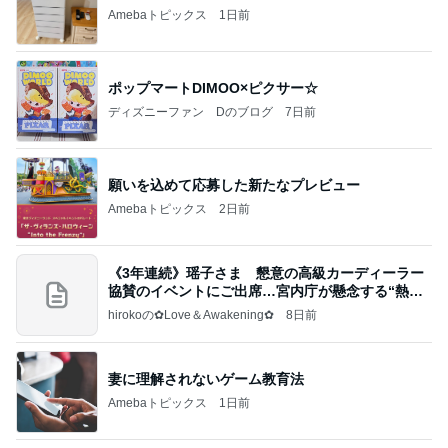
Amebaトピックス
1日前
ポップマートDIMOO×ピクサー☆
ディズニーファン Dのブログ
7日前
願いを込めて応募した新たなプレビュー
Amebaトピックス
2日前
《3年連続》瑶子さま 懇意の高級カーディーラー
協賛のイベントにご出席…宮内庁が懸念する“熱心
すぎ
hirokoの✿Love＆Awakening✿
8日前
妻に理解されないゲーム教育法
Amebaトピックス
1日前