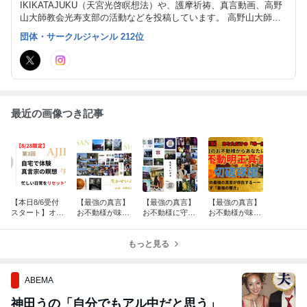
IKIKATAJUKU（天宮光啓瞑想法）や、護摩祈祷、真言動画、高野
山大師教会光寿支部の活動などを投稿しています。 高野山大師教
会光寿支部では、支部会員さんも募集中です。 相互礼拝、相互供
団体・サークルジャンル 212位
養、自利利他 生かせいのち 南無大師遍照金剛 合掌
最近の画像つき記事
【本日8/6受付
【最強の真言】
【最強の真言】
【最強の真言】
スタート】オン
お不動様が味方
お不動様に守ら
お不動様が味方
ラインで体験す
する人の特徴と
れている人の特
する人の特徴
る真言宗の瞑想
は│苦しみを超
徴5選とは│奇跡
（共通点）と
「阿字観」
えて運気を大逆
もっと見る
を起こす「祈り
は？苦しみを超
転させる「転禍
の力」とは？
えていく「切磋
為福」の知恵
琢磨」の心…
ABEMA
神田うの「自分でもアル中だと思う」