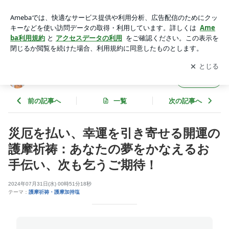
災厄を払い、幸運を引き寄せる開運の護摩祈祷：あなたの夢を
かなえるお手伝い、次も乞うご期待！ | 天宮光啓塾 生かせいの
アプリをダウンロードして
ブログの更新通知
を受け取りまし
開く
ち（生き方塾）
ょう。
天宮光啓塾 生かせいのち（生き方塾）
フォロー
前の記事へ
一覧
次の記事へ
災厄を払い、幸運を引き寄せる開運の
護摩祈祷：あなたの夢をかなえるお
手伝い、次も乞うご期待！
2024年07月31日(水) 00時51分18秒
テーマ：
護摩祈祷・護摩加持塩