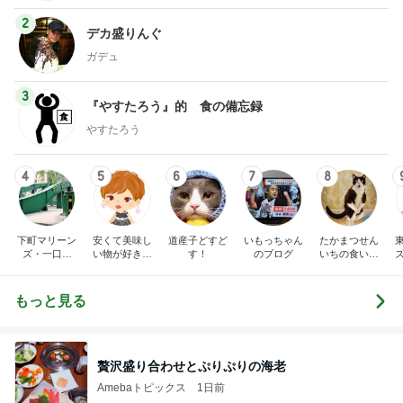
2
デカ盛りんぐ
ガデュ
3
『やすたろう』的 食の備忘録
やすたろう
4
5
6
7
8
下町マリーン
安くて美味し
道産子どすど
いもっちゃん
たかまつせん
ズ・一口馬
い物が好き☆
す！
のブログ
いちの食い散
主・立ち飲
彡
らかし日記
み・立ち食い
そば
もっと見る
贅沢盛り合わせとぷりぷりの海老
Amebaトピックス
1日前