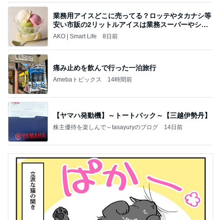
業務用アイスどこに売ってる？ロッテやタカナシ等
安い市販の2リットルアイスは業務スーパーやシャ
トレ
AKO | Smart Life
8日前
痛み止めを飲んで行った一泊旅行
Amebaトピックス
14時間前
【ヤマハ発動機】～トートバック～【三越伊勢丹】
株主優待を楽しんで～tasayuryのブログ
14日前