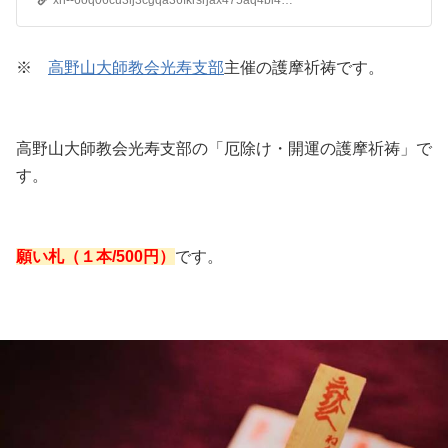
xn--6oq06cu3lj3cgqa36fkrsrjax475aq4bi45b.jp
※
高野山大師教会光寿支部
主催の護摩祈祷です。
高野山大師教会光寿支部の「厄除け・開運の護摩祈祷」で
す。
願い札（１本/500円）
です。