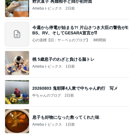
野沢直子 再婚相手と姉が初対面
Amebaトピックス
2日前
今週から停電が始まる?! 片山さつき大臣の警告がE
BS、RV、そしてGESARA宣言が⁈
心の道標【旧：ヤ～ベェのブログ】
8時間前
桃 5歳息子のわざと負ける脳トレ
Amebaトピックス
1日前
20260803 鬼郁隊4人衆で中ちゃん釣行 写メ
中ちゃんのブログ
2日前
息子も好物になった救ってくれた味
Amebaトピックス
1日前