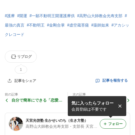
#
護摩
#
開運
#
一願不動明王開運護摩供
#
高野山大師教会光寿支部
#
最強の真言
#
不動明王
#
金剛合掌
#
虚空蔵菩薩
#
薬師如来
#
アカシッ
クレコード
リブログ
1
記事を報告する
記事をシェア
前の記事
次の記事
自分で簡単にできる「恋愛成
【すべての願いが叶う最強の
気に入ったらフォロー
就法」：待ち人来たり、運命
真言】宇宙と自己との「つな
の人、ツインレイと出会え
がり」に気づけば、人生は好
会員登録は不要です
る、巡り会える…
転する
天宮光啓塾 生かせいのち（生き方塾）
フォロー
高野山大師教会光寿支部・支部長 天宮光啓