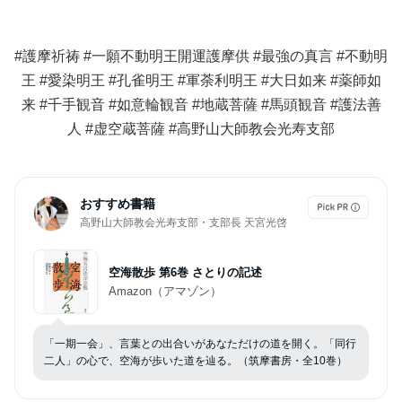
#護摩祈祷 #一願不動明王開運護摩供 #最強の真言 #不動明
王 #愛染明王 #孔雀明王 #軍荼利明王 #大日如来 #薬師如
来 #千手観音 #如意輪観音 #地蔵菩薩 #馬頭観音 #護法善
人 #虚空蔵菩薩 #高野山大師教会光寿支部
おすすめ書籍
高野山大師教会光寿支部・支部長 天宮光啓
空海散歩 第6巻 さとりの記述
Amazon（アマゾン）
「一期一会」、言葉との出合いがあなただけの道を開く。「同行
二人」の心で、空海が歩いた道を辿る。（筑摩書房・全10巻）