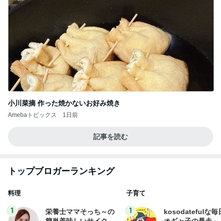
小川菜摘 作った焼かないお好み焼き
Amebaトピックス
1日前
記事を読む
トップブロガーランキング
料理
子育て
1
1
栄養士ママそっち～の
kosodatefulな毎
簡単美味しいサイクル
オギャ子の暴走～