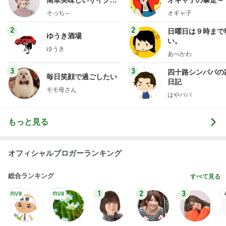
献立
そっち～
オギャ子
2
2
日曜日は９時まで
ゆうき酒場
い。
ゆうき
あべかわ
3
3
四十路シンパパの
毎日笑顔で過ごしたい
日記
モモ母さん
はやパパ
もっと見る
オフィシャルブロガーランキング
総合ランキング
すべて見る
1
2
3