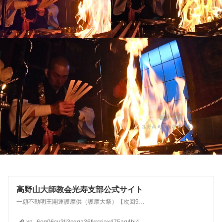
高野山大師教会光寿支部公式サイト
一願不動明王開運護摩供（護摩大祭）【次回9月護摩開催日程のお知らせ】最強の真言を念じながら厳修する厄除け・開運の護摩祈祷、あなたの夢が実現化する「一願不動明王開運護摩供」■ 2024年9月29日（日）...