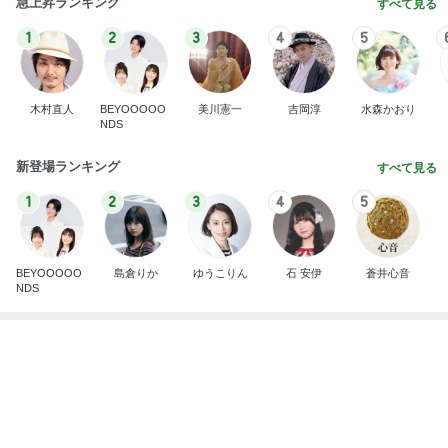
悲しすぎて立ち直れない。
クロオフィシャルブログPowered by Ameba
2日前
親子レクで見た大変そうなお母さん
Amebaトピックス
1日前
明日は1人で
だいたひかるオフィシャルブログ Powered by Ame
1日前
ba