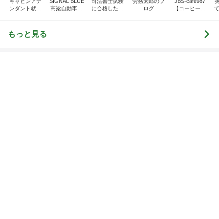
経験を覆し2袋目に突入したご飯
Amebaトピックス
1日前
記事を読む
トップブロガーランキング
料理
美容
1
1
栄養士ママそっち～の
（旧アカウント）
簡単美味しいサイクル
ブログ【アラフォ
献立
社売却セカンドラ
そっち～
エマの日記
フ】
2
2
リトルミニマリス
ゆうき酒場
ビューティコラム 