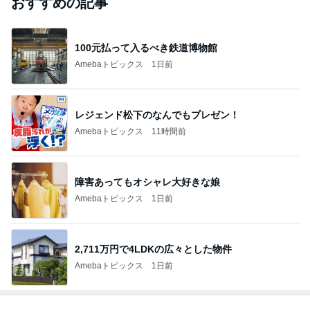
#
アーティフィシャルフラワー
LWF自宅教室経営スクール10期生から新しく生
まれ変わります！3ステップ制と開講までの準備
期間も
山梨県甲府市・新宿のフラワー教室「ライフウィズフラ
2026年8月8日
ワーズ」と、お花の先生のための「LWF自宅教室経営ス
クール」のブログ
只今プライベートレッスンのリボンを使ったリー
ス試作中Millefiori 世田谷教室
東京都世田谷区・東雲のフラワーアレンジメント教室
2026年8月8日
「Millefiori」
2026年9・10月レッスンスケジュール
北区駒込プリザーブドフラワー＆手作りブーケSnowflake
2026年8月8日
Flower
このハッシュタグの記事を見る
芸能人・有名人ブログ TOPへ