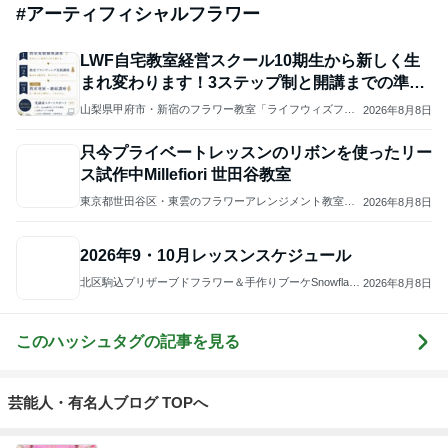
「痩せすぎ」小学生ギャルモデルに心配の声
Amebaトピックス
1日前
悲しすぎて立ち直れない。
クロオフィシャルブログPowered by Ameba
2日前
「痛々しい」執行猶予中の近影に心配の声
Amebaトピックス
17時間前
2026/07/28(K) 4本
何でかな？何でだろ？
11日前