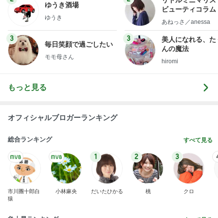
nanaオフィシャルブログ Powered by Ameba
12日前
平野ノラ 女子に好評の猫衣装
Amebaトピックス
1日前
2026/07/28(K) 4本
何でかな？何でだろ？
11日前
秋吉久美子 友達から貰ったプレゼント
Amebaトピックス
1日前