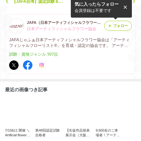
【JAFA台湾】認定試験＆合
作品販売会のお知らせ＠大阪
気に入ったらフォロー
格者研修会を行いました
八尾
会員登録は不要です
JAFA（日本アーティフィシャルフラワー協会） オフィシャルブログ
フォロー
日本アーティフィシャルフラワー協会
JAFAじゃふぁ日本アーティフィシャルフラワー協会は「アーティ
フィシャルフローリスト®」を育成・認定の協会です。 アーティ
フィシャルフラワーに関する情報を発信していきます。
試験・資格ジャンル 907位
最近の画像つき記事
7/10&11 開催 ＼
第48回認定試験
【生徒作品発表
9,600名のご来
Artificial flower
合格者
展示会（大阪八
場者！アーティ
marche 2026／
尾）】 開催のお
フィシャルフラ