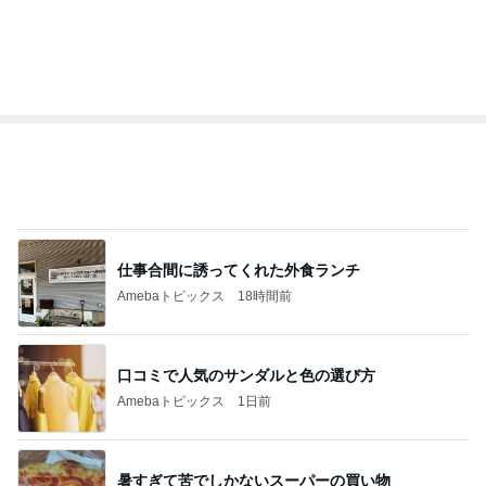
ゆうき
little minimalist'
あねっさ／anessa
uty colum
3
3
美人になれる、た
毎日笑顔で過ごしたい
んの魔法
モモ母さん
hiromi
もっと見る
オフィシャルブロガーランキング
総合ランキング
すべて見る
1
2
3
市川團十郎白
小林麻央
だいたひかる
桃
クロ
猿
急上昇ランキング
すべて見る