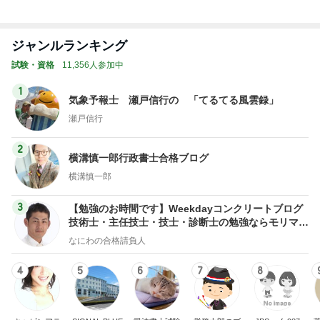
神がかってる掃除機
Amebaトピックス
11時間前
夫が驚いた面接の二次と三次
Amebaトピックス
1日前