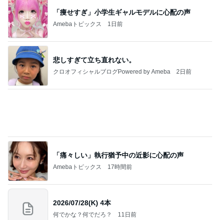
ジャンルランキング
試験・資格
11,356人参加中
1
気象予報士 瀬戸信行の 「てるてる風雲録」
瀬戸信行
2
横溝慎一郎行政書士合格ブログ
横溝慎一郎
3
【勉強のお時間です】Weekdayコンクリートブログ
技術士・主任技士・技士・診断士の勉強ならモリマサ
ノblog
なにわの合格請負人
4
5
6
7
8
キャビンアテ
SIGNAL BLUE
司法書士試験
労務太郎のブ
JBS-cafe987