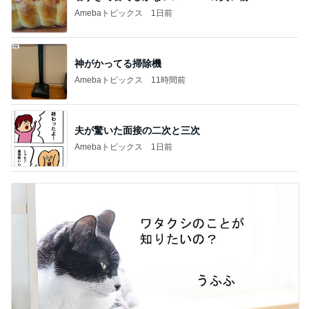
1
2
3
4
5
木村直人
BEYOOOOO
美川憲一
吉岡淳
水森かおり
NDS
新登場ランキング
すべて見る
1
2
3
4
5
BEYOOOOO
島倉りか
ゆうこりん
石 安伊
蒼井心音
NDS