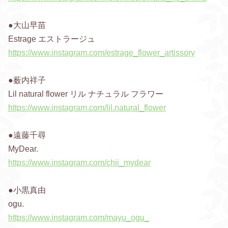
●大山早苗
Estrage エストラージュ
https://www.instagram.com/estrage_flower_artissory
●薮内祥子
Lil natural flower リル ナチュラル フラワー
https://www.instagram.com/lil.natural_flower
●遠藤千尋
MyDear.
https://www.instagram.com/chii_mydear
●小黒真由
ogu.
https://www.instagram.com/mayu_ogu_