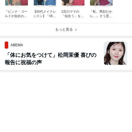
『ピンク・ゴー
【60代メイクレ
3児のママの
『私、男顔だか
ルドが似合わな
ッスン】「65歳
「似合う」を再
ら…』そう思い
い』と思ってい
を過ぎて自信を
発見！自分だけ
続けた38歳女性
た私が変わった
なくしていた私
のスタイルカス
が見つけた本当
日。親子で体験
がまた少し前を
もっと見る
タマイズ
の魅力@埼玉・
パーソナルカラ
向けました☺️
ふじみ野
ーペア診断
ABEMA
「体にお気をつけて」松岡茉優 喜びの
報告に祝福の声