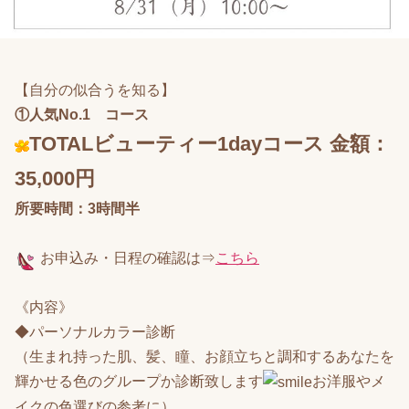
【自分の似合うを知る】
①人気No.1
コース
TOTALビューティー
1dayコース 金額：
35,000円
所要時間：3時間半
お申込み
・日程の確認は⇒
こちら
《内容》
◆パーソナルカラー診断
（生まれ持った肌、髪、瞳、お顔立ちと調和するあなたを
輝かせる色のグループか診断致します
お洋服やメ
イクの色選びの参考に）