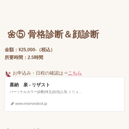
🌼⑤ 骨格診断＆顔診断
金額：¥25,000-（税込）
所要時間：2.5時間
お申込み
・日程の確認は⇒
こちら
喜納 泉 - リザスト
パーソナルカラー診断|埼玉|自信|人気 ミリョクplus＋ 魅力アドバイザー 喜納 泉
www.reservestock.jp