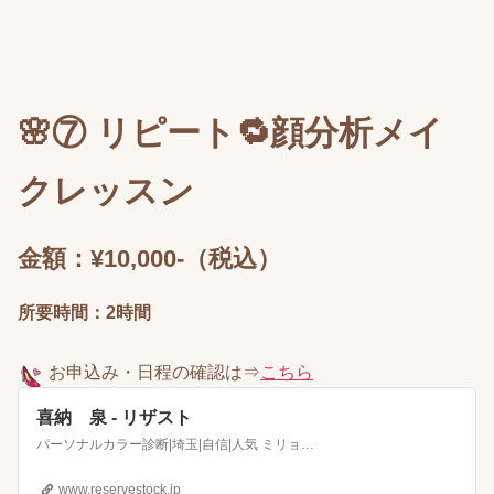
🌸⑦ リピート🔁顔分析メイ
クレッスン
金額：¥10,000-（税込）
所要時間：2時間
お申込み
・日程の確認は⇒
こちら
喜納 泉 - リザスト
パーソナルカラー診断|埼玉|自信|人気 ミリョクplus＋ 魅力アドバイザー 喜納 泉
www.reservestock.jp