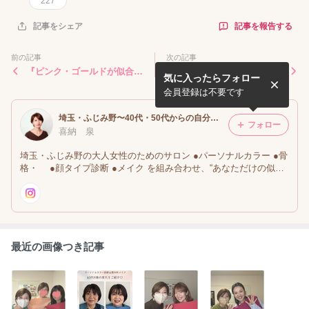
227
記事を報告する
記事をシェア
前の記事
次の記事
『ピンク・ゴールドが似合わ
【60代メイクレッスン】「6
気に入ったらフォロー
ない』と思っていた私が変わ
5歳を過ぎて自信をなくして
った日。親子で体験パーソナ
いた私がまた少し前を向けま
会員登録は不要です
ルカラーペア診断
した☺️
埼玉・ふじみ野〜40代・50代からの自分の魅力の磨き方〜パーソナルカラー診断・骨格診断・メイクレッスン・顔診断〜
フォロー
喜納 泉
埼玉・ふじみ野の大人女性のためのサロン ●パーソナルカラー ●骨
格・ ●顔タイプ診断 ●メイク を組み合わせ、“あなただけの似合
う”を発見。年齢を重ねても輝ける私らしい美しさをプロデュース
最近の画像つき記事