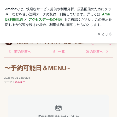
〜予約可能日＆MENU~ | 埼玉・ふじみ野〜40代・50代からの
自分の魅力の磨き方〜パーソナルカラー診断・骨格診断・メイ
アプリをダウンロードして
ブログの更新通知
を受け取りまし
開く
クレッスン・顔診断〜
ょう。
埼玉・ふじみ野〜40代・50代からの自分の魅
フォロー
力の磨き方〜パーソナルカラー診断・骨格診
断・メイクレッスン・顔診断〜
前の記事へ
一覧
次の記事へ
〜予約可能日＆MENU~
2026-07-31 15:00:28
テーマ：
メニュー
広告を表示できませんでした