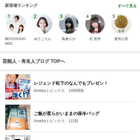
新登場ランキング
すべて見る
1
2
3
4
5
BEYOOOOO
ゆうこりん
島倉りか
石 安伊
蒼井心音
NDS
芸能人・有名人ブログ TOPへ
レジェンド松下のなんでもプレゼン！
Amebaトピックス
14時間前
ご飯が柔らかいままの保冷バッグ
Amebaトピックス
1日前