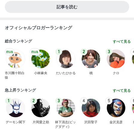
記事を読む
オフィシャルブロガーランキング
総合ランキング
すべて見る
1
2
3
市川團十郎白
小林麻央
だいたひかる
桃
クロ
猿
急上昇ランキング
すべて見る
1
2
3
4
5
デーモン閣下
片岡愛之助
林下清志(ビッ
沢田聖子
金沢克彦
グダディ)