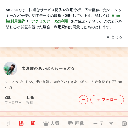
岩倉愛のあいぽんわーるど✩
アプリをダウンロードして
ブログの更新通知
を受け取りまし
開く
ょう。
岩倉愛のあいぽんわーるど✩
＼ちょっぴりドジな汗かき娘／ 緑色だいすきあいぽんこと岩倉愛です(♡ >ω
< ♡)
298
1.4k
フォロー
フォロワー
投稿
一覧
人気
画像
テーマ