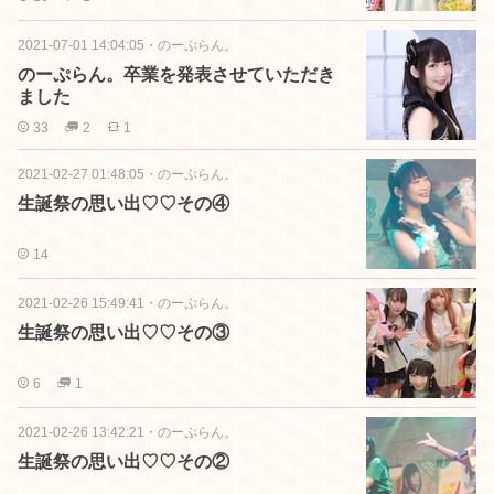
2021-07-01 14:04:05
・
のーぷらん。
のーぷらん。卒業を発表させていただき
ました
33
2
1
2021-02-27 01:48:05
・
のーぷらん。
生誕祭の思い出♡♡その④
14
2021-02-26 15:49:41
・
のーぷらん。
生誕祭の思い出♡♡その③
6
1
2021-02-26 13:42:21
・
のーぷらん。
生誕祭の思い出♡♡その②