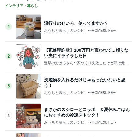
インテリア・暮らし
流行りのせいろ、使ってますか？
1
おうちと暮らしのレシピ 〜HOME&LIFE〜
【瓦修理詐欺】100万円と言われて…頼りな
い夫にイライラした日
2
進撃のおはるさん〜家づくり失敗したけど私は元気
です〜
洗濯物を入れるだけじゃもったいないと思
う！
3
おうちと暮らしのレシピ 〜HOME&LIFE〜
まさかのスシローとコラボ ＆夏休みごはん
におすすめの冷凍ストック！
4
おうちと暮らしのレシピ 〜HOME&LIFE〜