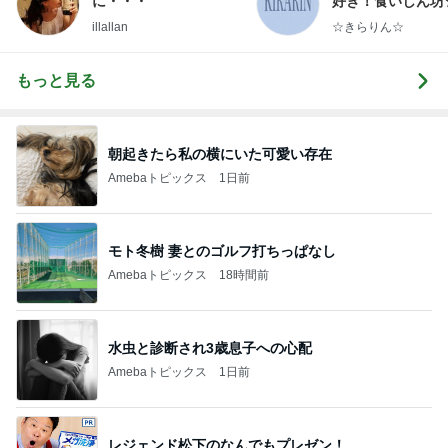
に・・・
好き！食いしん坊
らりん☆のブログ
illallan
☆きらりん☆
もっと見る
朝起きたら私の横にいた可愛い存在
Amebaトピックス
1日前
モト冬樹 妻とのゴルフ打ちっぱなし
Amebaトピックス
18時間前
水虫と診断され3歳息子への心配
Amebaトピックス
1日前
レジェンド松下のなんでもプレゼン！