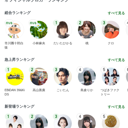
急上昇ランキング
すべて見る
1
2
3
4
5
EBiDAN 39&Ki
高山善廣
こいたん
島倉りか
つばきファク
DS
トリー
新登場ランキング
すべて見る
1
2
3
4
5
BEYOOOOO
島倉りか
ゆうこりん
石 安伊
蒼井心音
NDS
本格的なドーナツでのおうちカフェ
Amebaトピックス
1日前