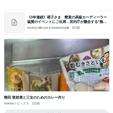
スーパーで買った12年ぶりの復活品
Amebaトピックス
1日前
クロとこいたんって何かあったの？
あいのりブログ
1日前
急遽決めた箱根と三嶋大社への旅行