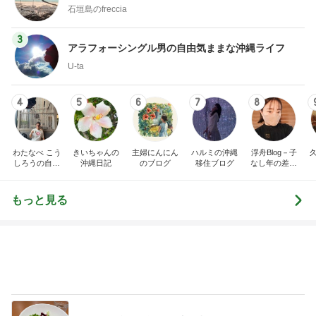
石垣島のfreccia
3
アラフォーシングル男の自由気ままな沖縄ライフ
U-ta
4
5
6
7
8
わたなべ こう
きいちゃんの
主婦にんにん
ハルミの沖縄
浮舟Blog－子
しろうの自遊
沖縄日記
のブログ
移住ブログ
なし年の差夫
人ブログ『ゴ
婦「幸せの作
ールはFEEL G
り方」in沖縄
OOD』
もっと見る
怖かった強い日差しを乗り越えた日
Amebaトピックス
1日前