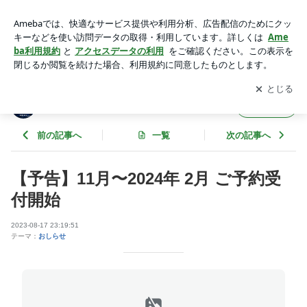
【予告】11月〜2024年 2月 ご予約受付開始 | Island Village Ish
igaki-jima
アプリをダウンロードして
ブログの更新通知
を受け取りまし
開く
ょう。
Island Village Ishigaki-jima
フォロー
前の記事へ
一覧
次の記事へ
【予告】11月〜2024年 2月 ご予約受
付開始
2023-08-17 23:19:51
テーマ：
おしらせ