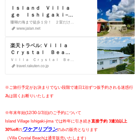
Ｉｓｌａｎｄ Ｖｉｌｌａ
ｇｅ Ｉｓｈｉｇａｋｉ−ｊ
ｉｍａ - 宿泊予約は【じゃ
珊瑚の海まで徒歩１分！ ２室だけの露天風呂付き客室で特別な体験/じゃらんならお得な期間限定プランや直前割引情報が満載。当日／直前のオンライン予約もOK。Ｉｓｌａｎｄ Ｖｉｌｌａｇｅ Ｉｓｈｉｇａｋｉ−ｊｉｍａの宿泊予約は国内最大級の旅行情報サイト＜じゃらん＞
らんnet】
www.jalan.net
楽天トラベル: Ｖｉｌｌａ
Ｃｒｙｓｔａｌ Ｂｅａｃ
ｈ＜石垣島＞ 宿泊予約
Ｖｉｌｌａ Ｃｒｙｓｔａｌ Ｂｅａｃｈ＜石垣島＞の設備・アメニティ情報: 総部屋数1室。館内設備: 露天風呂、禁煙ルーム。部屋設備・備品: テレビ、衛星放送、インターネット接続(無線LAN形式)、湯沸かしポット、冷蔵庫、ドライヤー、アイロン、ＣＤプレイヤ－、加湿器、個別空調、他。Ｖｉｌｌａ Ｃｒｙｓｔａｌ Ｂｅａｃｈ＜石垣島＞の宿泊予約は【楽天トラベル】で。
travel.rakuten.co.jp
※ご旅行予定がお決まりでない段階で連日1泊ずつ仮予約される迷惑行
為は
固くお断りいたします
※年末年始(12/30-1/3泊)のご予約について
Island Village Ishigaki-jima では昨年に引き続き
直接予約 3連泊以上
ワケアリプラン
30%off
の
のみの販売となります
（Villa Crystal Beachは通常販売いたします）