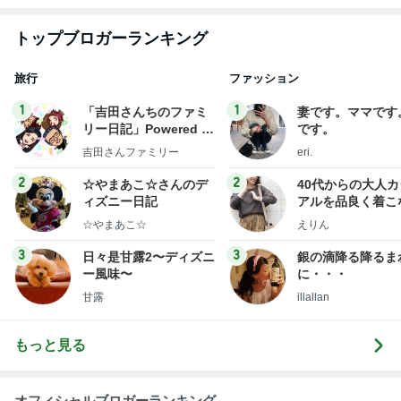
ログ
2
2
☆やまあこ☆さんのデ
40代からの大人
ィズニー日記
アルを品良く着こ
ファッションブロ
☆やまあこ☆
えりん
3
3
日々是甘露2〜ディズニ
銀の滴降る降るま
ー風味〜
に・・・
甘露
illallan
もっと見る
オフィシャルブロガーランキング
総合ランキング
すべて見る
1
2
3
市川團十郎白
小林麻央
だいたひかる
桃
クロ
猿