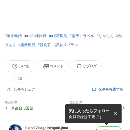
#
年末年始
#
沖縄旅行
#
石垣島
#
楽天トラベル
#
じゃらん
#
わ
けあり
#
露天風呂
#
貸別荘
#
訳ありプラン
いいね
コメント
リブログ
18
記事を報告する
記事をシェア
前の記事
次の記事
月命日 3回目
ありがとね リキ
気に入ったらフォロー
会員登録は不要です
Island Village Ishigaki-jima