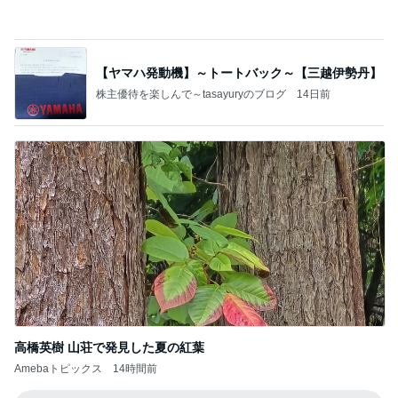
娘がテンション上がったピンクの麺
Amebaトピックス
1日前
あいのりクロ 図々しい人って、こういう人？
勝手に考察
2日前
父も疎開した戦争と音楽の物語