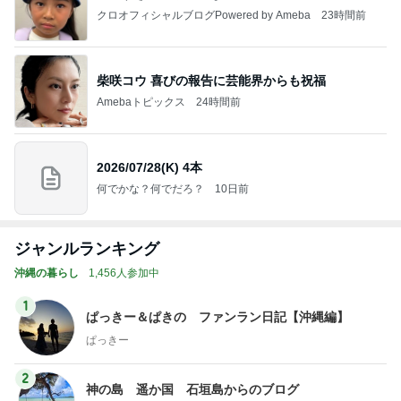
クロオフィシャルブログPowered by Ameba
23時間前
柴咲コウ 喜びの報告に芸能界からも祝福
Amebaトピックス
24時間前
2026/07/28(K) 4本
何でかな？何でだろ？
10日前
ジャンルランキング
沖縄の暮らし
1,456人参加中
1
ぱっきー＆ぱきの ファンラン日記【沖縄編】
ぱっきー
2
神の島 遥か国 石垣島からのブログ