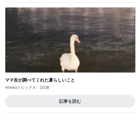
ママ友が調べてくれた夏らしいこと
Amebaトピックス
2日前
記事を読む
トップブロガーランキング
旅行
ファッション
1
1
「吉田さんちのファミ
妻です。ママです
リー日記」Powered b
です。
y Ameba 吉田さんファ
吉田さんファミリー
eri.
ミリーオフィシャルブ