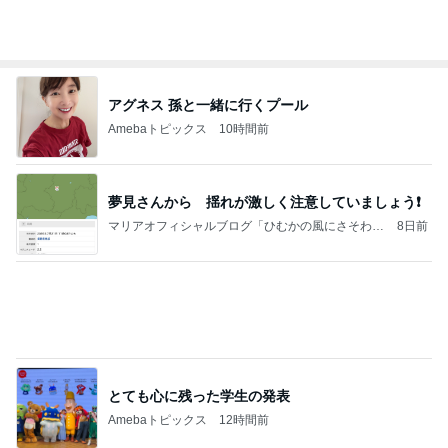
【ヤマハ発動機】～トートバック～【三越伊勢丹】
株主優待を楽しんで～tasayuryのブログ
14日前
高橋英樹 山荘で発見した夏の紅葉