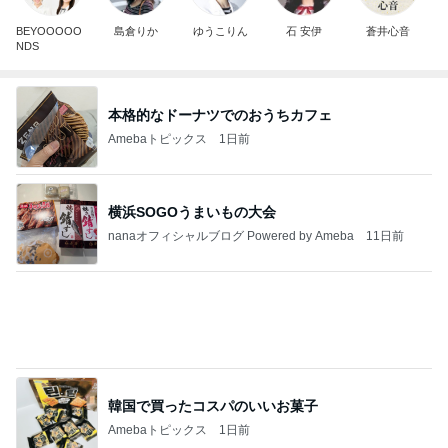
横浜SOGOうまいもの大会
nanaオフィシャルブログ Powered by Ameba
11日前
韓国で買ったコスパのいいお菓子
Amebaトピックス
1日前
2026/07/28(K) 4本
何でかな？何でだろ？
10日前
話題の幻のパンをカルディで購入
Amebaトピックス
1日前
悲しすぎて立ち直れない。
クロオフィシャルブログPowered by Ameba
23時間前