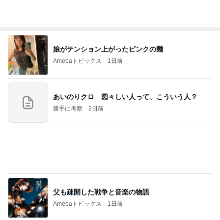
《3年連続》瑶子さま 懇意の高級カーディーラー
協賛のイベントにご出席…宮内庁が懸念する“熱心
すぎ
hirokoの✿Love＆Awakening✿
8日前
熊田 筑前煮と三女のためのカレー作り