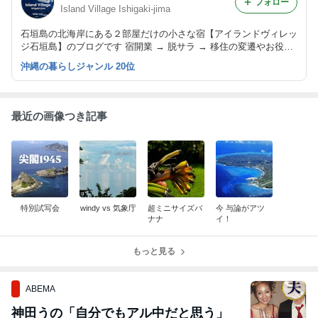
フォロー
Island Village Ishigaki-jima
石垣島の北海岸にある２部屋だけの小さな宿【アイランドヴィレッ
ジ石垣島】のブログです 宿開業 → 脱サラ → 移住の変遷やお役立
ち島情報までいろいろ書き留めていますのでよろしければ覗いてみ
沖縄の暮らしジャンル 20位
てください
最近の画像つき記事
特別試写会
windy vs 気象庁
超ミニサイズバ
今 与論がアツ
ナナ
イ！
もっと見る
ABEMA
神田うの「自分でもアル中だと思う」