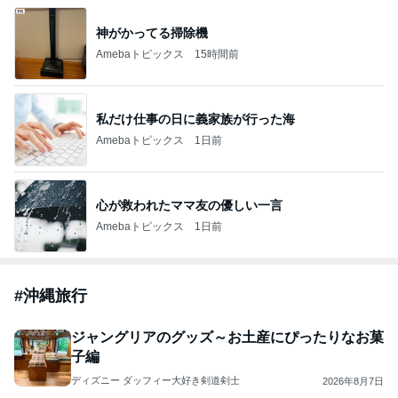
神がかってる掃除機
Amebaトピックス
15時間前
私だけ仕事の日に義家族が行った海
Amebaトピックス
1日前
心が救われたママ友の優しい一言
Amebaトピックス
1日前
#
沖縄旅行
ジャングリアのグッズ～お土産にぴったりなお菓
子編
ディズニー ダッフィー大好き剣道剣士
2026年8月7日