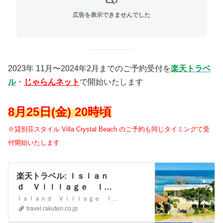
広告を表示できませんでした
2023年 11月〜2024年2月までのご予約受付を
楽天トラベ
ル
・
じゃらんネット
で開始いたします
8月25日(金) 20時頃
※貸別荘スタイル Villa Crystal Beach のご予約も同じタイミングて受
付開始いたします
楽天トラベル: Ｉｓｌａｎ
ｄ Ｖｉｌｌａｇｅ Ｉｓ
ｈｉｇａｋｉ－ｊｉｍａ
Ｉｓｌａｎｄ Ｖｉｌｌａｇｅ Ｉｓｈｉｇａｋｉ－ｊｉｍａ ＜石垣島＞の設備・アメニティ情報: 総部屋数2室。館内設備: 露天風呂、禁煙ルーム。部屋設備・備品: テレビ、衛星放送、インターネット接続(無線LAN形式)、湯沸かしポット、お茶セット、冷蔵庫、ドライヤー、ＣＤプレイヤ－、個別空調、洗浄機付トイレ、他。Ｉｓｌａｎｄ Ｖｉｌｌａｇｅ Ｉｓｈｉｇａｋｉ－ｊ…
＜石垣島＞ 宿泊予約
travel.rakuten.co.jp