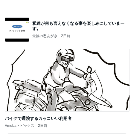
アグネス 孫と一緒に行くプール
Amebaトピックス
10時間前
夢見さんから 揺れが激しく注意していましょう❗️
マリアオフィシャルブログ「ひむかの風にさそわれ
8日前
て」Powered by Ameba
とても心に残った学生の発表